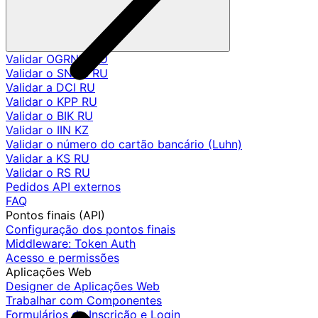
Validar OGRNIP RU
Validar o SNILS RU
Validar a DCI RU
Validar o KPP RU
Validar o BIK RU
Validar o IIN KZ
Validar o número do cartão bancário (Luhn)
Validar a KS RU
Validar o RS RU
Pedidos API externos
FAQ
Pontos finais (API)
Configuração dos pontos finais
Middleware: Token Auth
Acesso e permissões
Aplicações Web
Designer de Aplicações Web
Trabalhar com Componentes
Formulários de Inscrição e Login