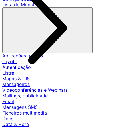
Lista de Módulos
Aplicações móveis
Crypto
Autenticação
Listra
Mapas & GIS
Mensageiros
Videoconferências e Webinars
Mailings, publicidade
Email
Mensagens SMS
Ficheiros multimédia
Docs
Data & Hora