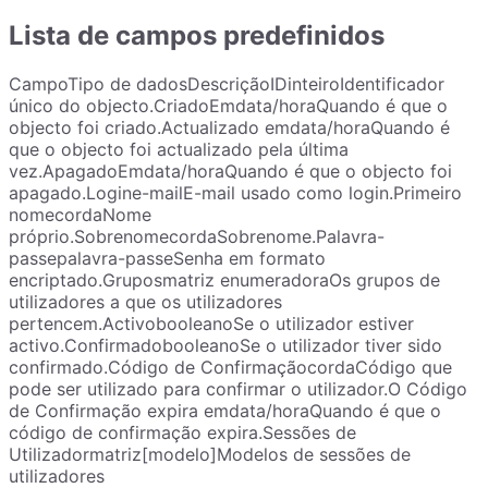
Lista de campos predefinidos
CampoTipo de dadosDescriçãoIDinteiroIdentificador
único do objecto.CriadoEmdata/horaQuando é que o
objecto foi criado.Actualizado emdata/horaQuando é
que o objecto foi actualizado pela última
vez.ApagadoEmdata/horaQuando é que o objecto foi
apagado.Logine-mailE-mail usado como login.Primeiro
nomecordaNome
próprio.SobrenomecordaSobrenome.Palavra-
passepalavra-passeSenha em formato
encriptado.Gruposmatriz enumeradoraOs grupos de
utilizadores a que os utilizadores
pertencem.ActivobooleanoSe o utilizador estiver
activo.ConfirmadobooleanoSe o utilizador tiver sido
confirmado.Código de ConfirmaçãocordaCódigo que
pode ser utilizado para confirmar o utilizador.O Código
de Confirmação expira emdata/horaQuando é que o
código de confirmação expira.Sessões de
Utilizadormatriz[modelo]Modelos de sessões de
utilizadores