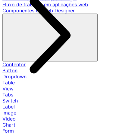
Fluxo de trabalho em aplicações web
Componentes de Web Designer
Contentor
Button
Dropdown
Table
View
Tabs
Switch
Label
Image
Vídeo
Chart
Form