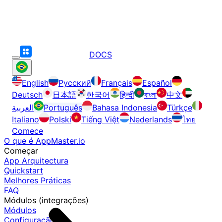
DOCS
English
Русский
Français
Español
Deutsch
日本語
한국어
हिन्दी
বাংলা
中文
العربية
Português
Bahasa Indonesia
Türkçe
Italiano
Polski
Tiếng Việt
Nederlands
ไทย
Comece
O que é AppMaster.io
Começar
App Arquitectura
Quickstart
Melhores Práticas
FAQ
Módulos (integrações)
Módulos
Configuração