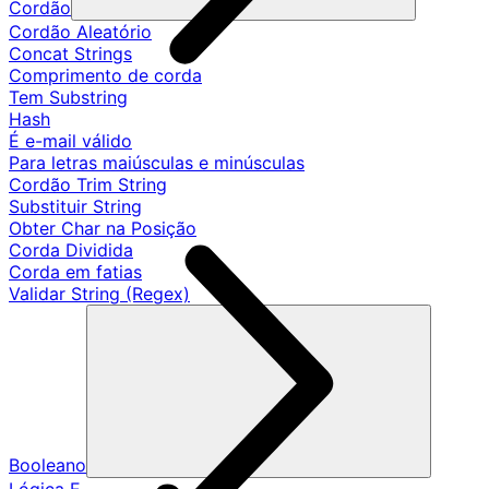
Cordão
Cordão Aleatório
Concat Strings
Comprimento de corda
Tem Substring
Hash
É e-mail válido
Para letras maiúsculas e minúsculas
Cordão Trim String
Substituir String
Obter Char na Posição
Corda Dividida
Corda em fatias
Validar String (Regex)
Booleano