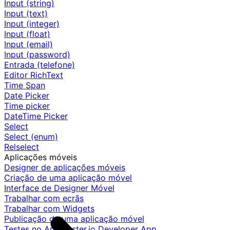
Input (string)
Input (text)
Input (integer)
Input (float)
Input (email)
Input (password)
Entrada (telefone)
Editor RichText
Time Span
Date Picker
Time picker
DateTime Picker
Select
Select (enum)
Relselect
Aplicações móveis
Designer de aplicações móveis
Criação de uma aplicação móvel
Interface de Designer Móvel
Trabalhar com ecrãs
Trabalhar com Widgets
Publicação de uma aplicação móvel
Testes no AppMaster.io Developer App