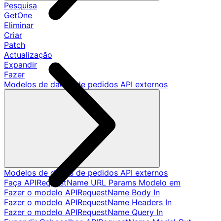
Pesquisa
GetOne
Eliminar
Criar
Patch
Actualização
Expandir
Fazer
Modelos de dados de pedidos API externos
Modelos de dados de pedidos API externos
Faça APIRequestName URL Params Modelo em
Fazer o modelo APIRequestName Body In
Fazer o modelo APIRequestName Headers In
Fazer o modelo APIRequestName Query In