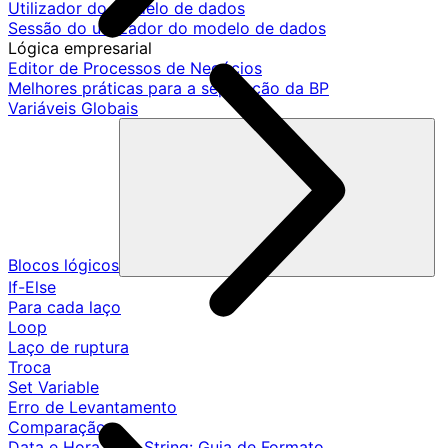
Utilizador do modelo de dados
Sessão do utilizador do modelo de dados
Lógica empresarial
Editor de Processos de Negócios
Melhores práticas para a separação da BP
Variáveis Globais
Blocos lógicos
If-Else
Para cada laço
Loop
Laço de ruptura
Troca
Set Variable
Erro de Levantamento
Comparação
Data e Hora para String: Guia de Formato