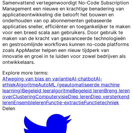
Samenvattend vertegenwoordigt No-Code Subscription
Management een nieuwe en krachtige benadering van
applicatieontwikkeling die belooft het bouwen en
onderhouden van op abonnementen gebaseerde
applicaties sneller, efficiënter en toegankelijker te maken
voor een breed scala aan gebruikers. Door gebruik te
maken van de kracht van geavanceerde technologieën
en gestroomlijnde workflows kunnen no-code platforms
zoals AppMaster helpen een nieuw tijdperk van
innovatie en groei in te luiden voor zowel bedrijven als
ontwikkelaars.
Explore more terms
:
Afweging van bias en variantie
AI-chatbot
AI-
ethiek
Algoritme
AutoML (geautomatiseerde machine
learning)
Begeleid leeralgoritme
Begeleid leren
Breng leren
over
Clustering
Computervisie
Diep leren
Diep versterkend
leren
Ensembleleren
Functie-extractie
Functietechniek
Delen