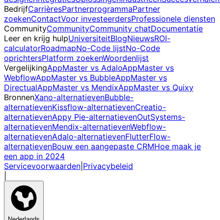
Bedrijf
Carrières
Partnerprogramma
Partner
zoeken
Contact
Voor investeerders
Professionele diensten
Community
Community
Community chat
Documentatie
Leer en krijg hulp
Universiteit
Blog
Nieuws
ROI-
calculator
Roadmap
No-Code lijst
No-Code
oprichters
Platform zoeken
Woordenlijst
Vergelijking
AppMaster vs Adalo
AppMaster vs
Webflow
AppMaster vs Bubble
AppMaster vs
Directual
AppMaster vs Mendix
AppMaster vs Quixy
Bronnen
Xano-alternatieven
Bubble-
alternatieven
Kissflow-alternatieven
Creatio-
alternatieven
Appy Pie-alternatieven
OutSystems-
alternatieven
Mendix-alternatieven
Webflow-
alternatieven
Adalo-alternatieven
FlutterFlow-
alternatieven
Bouw een aangepaste CRM
Hoe maak je
een app in 2024
Servicevoorwaarden
|
Privacybeleid
|
Nederlands