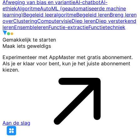
Afweging van bias en variantie
AI-chatbot
AI-
ethiek
Algoritme
AutoML (geautomatiseerde machine
learning)
Begeleid leeralgoritme
Begeleid leren
Breng leren
over
Clustering
Computervisie
Diep leren
Diep versterkend
leren
Ensembleleren
Functie-extractie
Functietechniek
Gemakkelijk te starten
Maak iets
geweldigs
Experimenteer met AppMaster met gratis abonnement.
Als je er klaar voor bent, kun je het juiste abonnement
kiezen.
Aan de slag