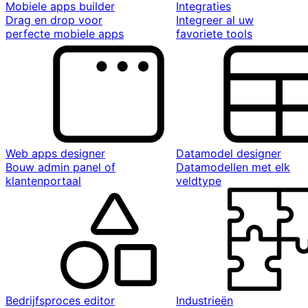
Mobiele apps builder
Integraties
Drag en drop voor
Integreer al uw
perfecte mobiele apps
favoriete tools
Web apps designer
Datamodel designer
Bouw admin panel of
Datamodellen met elk
klantenportaal
veldtype
Bedrijfsproces editor
Industrieën