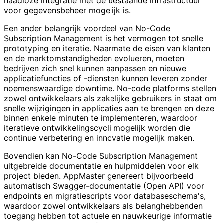
naadloze integratie met de bestaande infrastructuur
voor gegevensbeheer mogelijk is.
Een ander belangrijk voordeel van No-Code
Subscription Management is het vermogen tot snelle
prototyping en iteratie. Naarmate de eisen van klanten
en de marktomstandigheden evolueren, moeten
bedrijven zich snel kunnen aanpassen en nieuwe
applicatiefuncties of -diensten kunnen leveren zonder
noemenswaardige downtime. No-code platforms stellen
zowel ontwikkelaars als zakelijke gebruikers in staat om
snelle wijzigingen in applicaties aan te brengen en deze
binnen enkele minuten te implementeren, waardoor
iteratieve ontwikkelingscycli mogelijk worden die
continue verbetering en innovatie mogelijk maken.
Bovendien kan No-Code Subscription Management
uitgebreide documentatie en hulpmiddelen voor elk
project bieden. AppMaster genereert bijvoorbeeld
automatisch Swagger-documentatie (Open API) voor
endpoints en migratiescripts voor databaseschema's,
waardoor zowel ontwikkelaars als belanghebbenden
toegang hebben tot actuele en nauwkeurige informatie