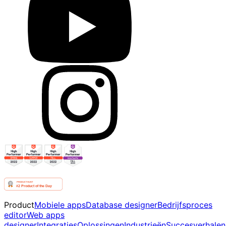
Product
Mobiele apps
Database designer
Bedrijfsproces
editor
Web apps
designer
Integraties
Oplossingen
Industrieën
Succesverhalen