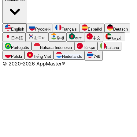
English
Русский
Français
Español
Deutsch
日本語
한국어
हिन्दी
বাংলা
中文
العربية
Português
Bahasa Indonesia
Türkçe
Italiano
Polski
Tiếng Việt
Nederlands
ไทย
© 2020-
2026
AppMaster®