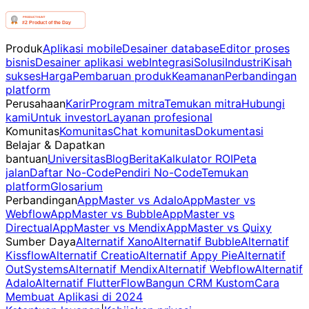
Produk
Aplikasi mobile
Desainer database
Editor proses
bisnis
Desainer aplikasi web
Integrasi
Solusi
Industri
Kisah
sukses
Harga
Pembaruan produk
Keamanan
Perbandingan
platform
Perusahaan
Karir
Program mitra
Temukan mitra
Hubungi
kami
Untuk investor
Layanan profesional
Komunitas
Komunitas
Chat komunitas
Dokumentasi
Belajar & Dapatkan
bantuan
Universitas
Blog
Berita
Kalkulator ROI
Peta
jalan
Daftar No-Code
Pendiri No-Code
Temukan
platform
Glosarium
Perbandingan
AppMaster vs Adalo
AppMaster vs
Webflow
AppMaster vs Bubble
AppMaster vs
Directual
AppMaster vs Mendix
AppMaster vs Quixy
Sumber Daya
Alternatif Xano
Alternatif Bubble
Alternatif
Kissflow
Alternatif Creatio
Alternatif Appy Pie
Alternatif
OutSystems
Alternatif Mendix
Alternatif Webflow
Alternatif
Adalo
Alternatif FlutterFlow
Bangun CRM Kustom
Cara
Membuat Aplikasi di 2024