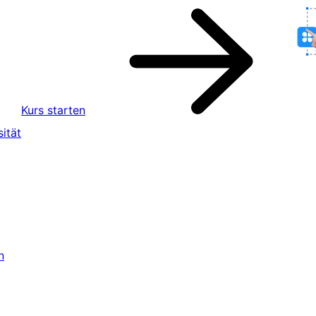
Kurs starten
ität
n