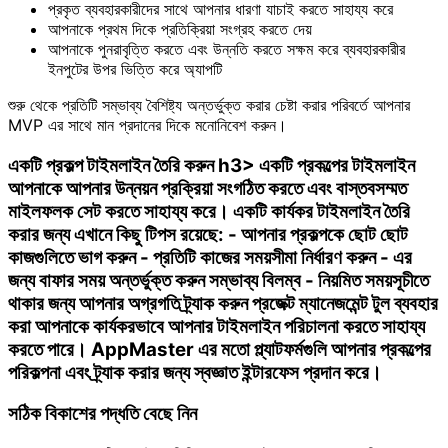
প্রকৃত ব্যবহারকারীদের সাথে আপনার ধারণা যাচাই করতে সাহায্য করে
আপনাকে প্রথম দিকে প্রতিক্রিয়া সংগ্রহ করতে দেয়
আপনাকে পুনরাবৃত্তি করতে এবং উন্নতি করতে সক্ষম করে ব্যবহারকারীর
ইনপুটের উপর ভিত্তি করে অ্যাপটি
শুরু থেকে প্রতিটি সম্ভাব্য বৈশিষ্ট্য অন্তর্ভুক্ত করার চেষ্টা করার পরিবর্তে আপনার
MVP এর সাথে মান প্রদানের দিকে মনোনিবেশ করুন।
একটি প্রকল্প টাইমলাইন তৈরি করুন h3> একটি প্রকল্পের টাইমলাইন
আপনাকে আপনার উন্নয়ন প্রক্রিয়া সংগঠিত করতে এবং বাস্তবসম্মত
মাইলফলক সেট করতে সাহায্য করে। একটি কার্যকর টাইমলাইন তৈরি
করার জন্য এখানে কিছু টিপস রয়েছে: - আপনার প্রকল্পকে ছোট ছোট
কাজগুলিতে ভাগ করুন - প্রতিটি কাজের সময়সীমা নির্ধারণ করুন - এর
জন্য বাফার সময় অন্তর্ভুক্ত করুন সম্ভাব্য বিলম্ব - নিয়মিত সময়সূচীতে
থাকার জন্য আপনার অগ্রগতি ট্র্যাক করুন প্রজেক্ট ম্যানেজমেন্ট টুল ব্যবহার
করা আপনাকে কার্যকরভাবে আপনার টাইমলাইন পরিচালনা করতে সাহায্য
করতে পারে। AppMaster এর মতো প্ল্যাটফর্মগুলি আপনার প্রকল্পের
পরিকল্পনা এবং ট্র্যাক করার জন্য স্বজ্ঞাত ইন্টারফেস প্রদান করে।
সঠিক বিকাশের পদ্ধতি বেছে নিন