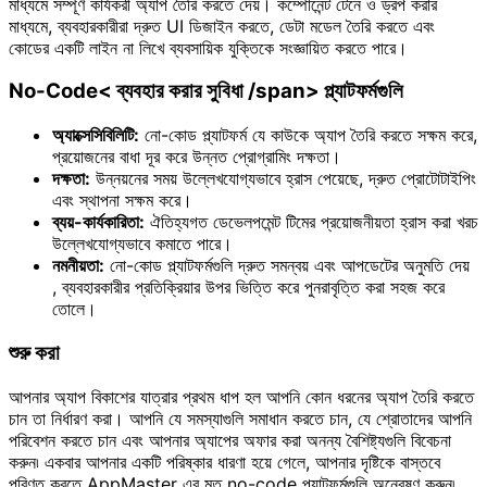
মাধ্যমে সম্পূর্ণ কার্যকরী অ্যাপ তৈরি করতে দেয়। কম্পোনেন্ট টেনে ও ড্রপ করার
মাধ্যমে, ব্যবহারকারীরা দ্রুত UI ডিজাইন করতে, ডেটা মডেল তৈরি করতে এবং
কোডের একটি লাইন না লিখে ব্যবসায়িক যুক্তিকে সংজ্ঞায়িত করতে পারে।
No-Code< ব্যবহার করার সুবিধা /span> প্ল্যাটফর্মগুলি
অ্যাক্সেসিবিলিটি:
নো-কোড প্ল্যাটফর্ম যে কাউকে অ্যাপ তৈরি করতে সক্ষম করে,
প্রয়োজনের বাধা দূর করে উন্নত প্রোগ্রামিং দক্ষতা।
দক্ষতা:
উন্নয়নের সময় উল্লেখযোগ্যভাবে হ্রাস পেয়েছে, দ্রুত প্রোটোটাইপিং
এবং স্থাপনা সক্ষম করে।
ব্যয়-কার্যকারিতা:
ঐতিহ্যগত ডেভেলপমেন্ট টিমের প্রয়োজনীয়তা হ্রাস করা খরচ
উল্লেখযোগ্যভাবে কমাতে পারে।
নমনীয়তা:
নো-কোড প্ল্যাটফর্মগুলি দ্রুত সমন্বয় এবং আপডেটের অনুমতি দেয়
, ব্যবহারকারীর প্রতিক্রিয়ার উপর ভিত্তি করে পুনরাবৃত্তি করা সহজ করে
তোলে।
শুরু করা
আপনার অ্যাপ বিকাশের যাত্রার প্রথম ধাপ হল আপনি কোন ধরনের অ্যাপ তৈরি করতে
চান তা নির্ধারণ করা। আপনি যে সমস্যাগুলি সমাধান করতে চান, যে শ্রোতাদের আপনি
পরিবেশন করতে চান এবং আপনার অ্যাপের অফার করা অনন্য বৈশিষ্ট্যগুলি বিবেচনা
করুন৷ একবার আপনার একটি পরিষ্কার ধারণা হয়ে গেলে, আপনার দৃষ্টিকে বাস্তবে
পরিণত করতে AppMaster এর মত no-code প্ল্যাটফর্মগুলি অন্বেষণ করুন৷