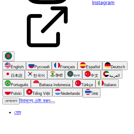
Instagram
English
Русский
Français
Español
Deutsch
日本語
한국어
हिन्दी
বাংলা
中文
العربية
Português
Bahasa Indonesia
Türkçe
Italiano
Polski
Tiếng Việt
Nederlands
ไทย
বিনামূল্যে চেষ্টা করুন
যোগাযোগ
হোম