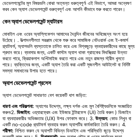
ডেভেলপমেন্টের মূল বিষয়গুলি বোঝা অত্যন্ত গুরুত্বপূর্ণ৷ এই বিভাগে, আমরা অন্বেষণ
করব কেন অ্যাপ ডেভেলপমেন্ট গুরুত্বপূর্ণ এবং আপনি কীভাবে শুরু করতে পারেন।
কেন অ্যাপ ডেভেলপমেন্ট ম্যাটারস
মোবাইল এবং ওয়েব অ্যাপ্লিকেশন আমাদের দৈনন্দিন জীবনের অবিচ্ছেদ্য অংশ হয়ে
উঠেছে। . উত্পাদনশীলতা সরঞ্জাম থেকে শুরু করে সামাজিক নেটওয়ার্ক এবং ই-কমার্স
প্ল্যাটফর্ম, অ্যাপগুলি ব্যস্ততাকে চালিত করে এবং বিশ্বজুড়ে ব্যবহারকারীদের কাছে মূল্য
প্রদান করে। ব্যবসার জন্য, একটি কাস্টম অ্যাপ থাকা গ্রাহকের মিথস্ক্রিয়া উন্নত
করতে পারে, ক্রিয়াকলাপ অপ্টিমাইজ করতে পারে এবং নতুন রাজস্ব স্ট্রীম খুলতে
পারে। ব্যক্তিদের জন্য, একটি অ্যাপ তৈরি করা একটি সৃজনশীল আউটলেট বা নির্দিষ্ট
সমস্যা সমাধানের উপায় হতে পারে।
অ্যাপ ডেভেলপমেন্ট প্রসেস
অ্যাপ ডেভেলপমেন্ট সাধারণত বেশ কয়েকটি ধাপ জড়িত:
ধারণা এবং পরিকল্পনা:
অ্যাপের উদ্দেশ্য, লক্ষ্য দর্শক এবং মূল বৈশিষ্ট্যগুলিকে সংজ্ঞায়িত
করুন৷2.
ডিজাইন:
ওয়্যারফ্রেম এবং ইউজার ইন্টারফেস (UI) তৈরি করুন ) ডিজাইন
যা ব্যবহারকারীর অভিজ্ঞতার (UX) উপর ফোকাস করে। 3.
উন্নয়ন:
কোড লিখুন বা
একটি no-code প্ল্যাটফর্ম ব্যবহার করুন অ্যাপটির কার্যকারিতা তৈরি করুন। 4.
পরীক্ষা:
নিশ্চিত করুন যে অ্যাপটি বিভিন্ন ডিভাইস এবং পরিস্থিতি জুড়ে উদ্দেশ্য
অনুযায়ী কাজ করে। 5.
ডিপ্লয়মেন্ট:
লঞ্চ অ্যাপ স্টোর বা ওয়েব সার্ভারের মতো