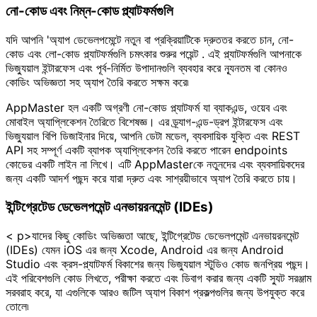
নো-কোড এবং নিম্ন-কোড প্ল্যাটফর্মগুলি
যদি আপনি 'অ্যাপ ডেভেলপমেন্টে নতুন বা প্রক্রিয়াটিকে দ্রুততর করতে চান, নো-
কোড এবং লো-কোড প্ল্যাটফর্মগুলি চমৎকার শুরুর পয়েন্ট . এই প্ল্যাটফর্মগুলি আপনাকে
ভিজ্যুয়াল ইন্টারফেস এবং পূর্ব-নির্মিত উপাদানগুলি ব্যবহার করে ন্যূনতম বা কোনও
কোডিং অভিজ্ঞতা সহ অ্যাপ তৈরি করতে সক্ষম করে৷
AppMaster হল একটি অগ্রণী নো-কোড প্ল্যাটফর্ম যা ব্যাকএন্ড, ওয়েব এবং
মোবাইল অ্যাপ্লিকেশন তৈরিতে বিশেষজ্ঞ। এর ড্র্যাগ-এন্ড-ড্রপ ইন্টারফেস এবং
ভিজ্যুয়াল বিপি ডিজাইনার দিয়ে, আপনি ডেটা মডেল, ব্যবসায়িক যুক্তি এবং REST
API সহ সম্পূর্ণ একটি ব্যাপক অ্যাপ্লিকেশন তৈরি করতে পারেন endpoints
কোডের একটি লাইন না লিখে। এটি AppMasterকে নতুনদের এবং ব্যবসায়িকদের
জন্য একটি আদর্শ পছন্দ করে যারা দ্রুত এবং সাশ্রয়ীভাবে অ্যাপ তৈরি করতে চায়।
ইন্টিগ্রেটেড ডেভেলপমেন্ট এনভায়রনমেন্ট (IDEs)
< p>যাদের কিছু কোডিং অভিজ্ঞতা আছে, ইন্টিগ্রেটেড ডেভেলপমেন্ট এনভায়রনমেন্ট
(IDEs) যেমন iOS এর জন্য Xcode, Android এর জন্য Android
Studio এবং ক্রস-প্ল্যাটফর্ম বিকাশের জন্য ভিজ্যুয়াল স্টুডিও কোড জনপ্রিয় পছন্দ।
এই পরিবেশগুলি কোড লিখতে, পরীক্ষা করতে এবং ডিবাগ করার জন্য একটি স্যুট সরঞ্জাম
সরবরাহ করে, যা এগুলিকে আরও জটিল অ্যাপ বিকাশ প্রকল্পগুলির জন্য উপযুক্ত করে
তোলে৷