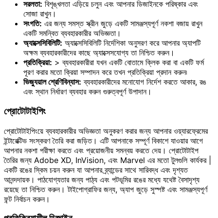
সরলতা:
বিশৃঙ্খলতা এড়িয়ে চলুন এবং আপনার ডিজাইনকে পরিষ্কার এবং
সোজা রাখুন।
সংগতি:
এর জন্য সমস্ত স্ক্রীন জুড়ে একটি সামঞ্জস্যপূর্ণ নকশা বজায় রাখুন
একটি সমন্বিত ব্যবহারকারীর অভিজ্ঞতা।
অ্যাক্সেসিবিলিটি:
অ্যাক্সেসিবিলিটি নির্দেশিকা অনুসরণ করে আপনার অ্যাপটি
অক্ষম ব্যবহারকারীদের কাছে অ্যাক্সেসযোগ্য তা নিশ্চিত করুন।
প্রতিক্রিয়া:
> ব্যবহারকারীরা যখন একটি বোতামে ক্লিক করা বা একটি ফর্ম
পূরণ করার মতো ক্রিয়া সম্পাদন করে তখন প্রতিক্রিয়া প্রদান করুন৷
ভিজ্যুয়াল শ্রেণিবিন্যাস:
ব্যবহারকারীদের মনোযোগ নির্দেশ করতে আকার, রঙ
এবং স্থান নির্ধারণ ব্যবহার করুন গুরুত্বপূর্ণ উপাদান।
প্রোটোটাইপিং
প্রোটোটাইপিংয়ে ব্যবহারকারীর অভিজ্ঞতা অনুকরণ করার জন্য আপনার ওয়্যারফ্রেমের
ইন্টারেক্টিভ সংস্করণ তৈরি করা জড়িত। এটি আপনাকে সম্পূর্ণ বিকাশে যাওয়ার আগে
আপনার নকশা পরীক্ষা করতে এবং প্রয়োজনীয় সমন্বয় করতে দেয়। প্রোটোটাইপ
তৈরির জন্য Adobe XD, InVision, এবং Marvel এর মতো টুলগুলি কার্যকর |
একটি রঙের স্কিম চয়ন করুন যা আপনার ব্র্যান্ডের সাথে সারিবদ্ধ এবং দৃশ্যত
আনন্দদায়ক। পাঠযোগ্যতার জন্য পাঠ্য এবং পটভূমির রঙের মধ্যে যথেষ্ট বৈসাদৃশ্য
রয়েছে তা নিশ্চিত করুন। টাইপোগ্রাফির জন্য, অ্যাপ জুড়ে সুস্পষ্ট এবং সামঞ্জস্যপূর্ণ
ফন্ট নির্বাচন করুন।