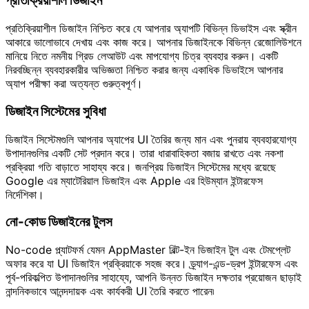
প্রতিক্রিয়াশীল ডিজাইন
প্রতিক্রিয়াশীল ডিজাইন নিশ্চিত করে যে আপনার অ্যাপটি বিভিন্ন ডিভাইস এবং স্ক্রীন
আকারে ভালোভাবে দেখায় এবং কাজ করে। আপনার ডিজাইনকে বিভিন্ন রেজোলিউশনে
মানিয়ে নিতে নমনীয় গ্রিড লেআউট এবং মাপযোগ্য চিত্র ব্যবহার করুন। একটি
নিরবচ্ছিন্ন ব্যবহারকারীর অভিজ্ঞতা নিশ্চিত করার জন্য একাধিক ডিভাইসে আপনার
অ্যাপ পরীক্ষা করা অত্যন্ত গুরুত্বপূর্ণ।
ডিজাইন সিস্টেমের সুবিধা
ডিজাইন সিস্টেমগুলি আপনার অ্যাপের UI তৈরির জন্য মান এবং পুনরায় ব্যবহারযোগ্য
উপাদানগুলির একটি সেট প্রদান করে। তারা ধারাবাহিকতা বজায় রাখতে এবং নকশা
প্রক্রিয়া গতি বাড়াতে সাহায্য করে। জনপ্রিয় ডিজাইন সিস্টেমের মধ্যে রয়েছে
Google এর ম্যাটেরিয়াল ডিজাইন এবং Apple এর হিউম্যান ইন্টারফেস
নির্দেশিকা।
নো-কোড ডিজাইনের টুলস
No-code প্ল্যাটফর্ম যেমন AppMaster বিল্ট-ইন ডিজাইন টুল এবং টেমপ্লেট
অফার করে যা UI ডিজাইন প্রক্রিয়াকে সহজ করে। ড্র্যাগ-এন্ড-ড্রপ ইন্টারফেস এবং
পূর্ব-পরিকল্পিত উপাদানগুলির সাহায্যে, আপনি উন্নত ডিজাইন দক্ষতার প্রয়োজন ছাড়াই
নান্দনিকভাবে আনন্দদায়ক এবং কার্যকরী UI তৈরি করতে পারেন৷