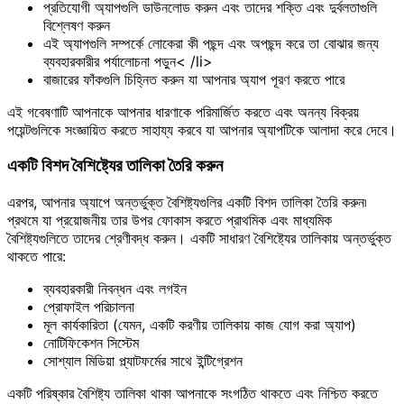
প্রতিযোগী অ্যাপগুলি ডাউনলোড করুন এবং তাদের শক্তি এবং দুর্বলতাগুলি
বিশ্লেষণ করুন
এই অ্যাপগুলি সম্পর্কে লোকেরা কী পছন্দ এবং অপছন্দ করে তা বোঝার জন্য
ব্যবহারকারীর পর্যালোচনা পড়ুন< /li>
বাজারের ফাঁকগুলি চিহ্নিত করুন যা আপনার অ্যাপ পূরণ করতে পারে
এই গবেষণাটি আপনাকে আপনার ধারণাকে পরিমার্জিত করতে এবং অনন্য বিক্রয়
পয়েন্টগুলিকে সংজ্ঞায়িত করতে সাহায্য করবে যা আপনার অ্যাপটিকে আলাদা করে দেবে।
একটি বিশদ বৈশিষ্ট্যের তালিকা তৈরি করুন
এরপর, আপনার অ্যাপে অন্তর্ভুক্ত বৈশিষ্ট্যগুলির একটি বিশদ তালিকা তৈরি করুন৷
প্রথমে যা প্রয়োজনীয় তার উপর ফোকাস করতে প্রাথমিক এবং মাধ্যমিক
বৈশিষ্ট্যগুলিতে তাদের শ্রেণীবদ্ধ করুন। একটি সাধারণ বৈশিষ্ট্যের তালিকায় অন্তর্ভুক্ত
থাকতে পারে:
ব্যবহারকারী নিবন্ধন এবং লগইন
প্রোফাইল পরিচালনা
মূল কার্যকারিতা (যেমন, একটি করণীয় তালিকায় কাজ যোগ করা অ্যাপ)
নোটিফিকেশন সিস্টেম
সোশ্যাল মিডিয়া প্ল্যাটফর্মের সাথে ইন্টিগ্রেশন
একটি পরিষ্কার বৈশিষ্ট্য তালিকা থাকা আপনাকে সংগঠিত থাকতে এবং নিশ্চিত করতে