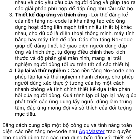
nhau về các yêu cầu của người dùng và giúp tạo ra
các giải pháp phù hợp để đáp ứng nhu cầu của họ.
Thiết kế đáp ứng và thích ứng
: Lợi thế đáng kể
của nền tảng no-code là khả năng tạo các ứng
dụng hoạt động liền mạch trên nhiều thiết bị khác
nhau, cho dù đó là điện thoại thông minh, máy tính
bảng hay máy tính để bàn. Các nền tảng No-code
giúp dễ dàng thiết kế giao diện người dùng đáp
ứng và thích ứng, tự động điều chỉnh theo kích
thước và độ phân giải màn hình, mang lại trải
nghiệm người dùng tối ưu trên tất cả các thiết bị.
Lặp lại và thử nghiệm
: Các nền tảng No-code cho
phép lặp lại và thử nghiệm nhanh chóng, cho phép
người dùng xác thực ý tưởng của họ một cách
nhanh chóng và tinh chỉnh thiết kế dựa trên phản
hồi của người dùng. Quá trình lặp đi lặp lại này giúp
phát triển các ứng dụng lấy người dùng làm trung
tâm, đáp ứng mong đợi và sở thích của đối tượng
mục tiêu.
Bằng cách cung cấp một bộ công cụ và tính năng toàn
diện, các nền tảng no-code như
AppMaster
trao quyền
cho người dùng tạo các ứng dụng hấp dẫn với thiết kế