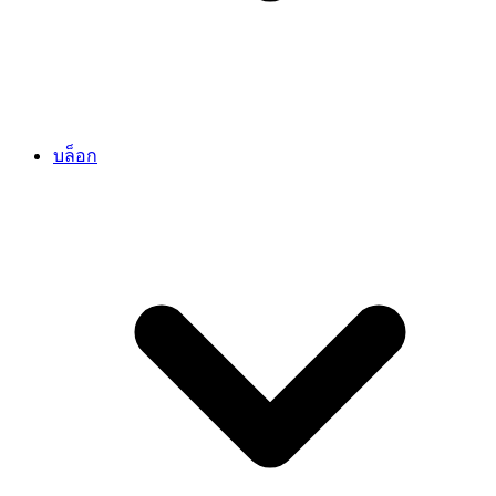
บล็อก