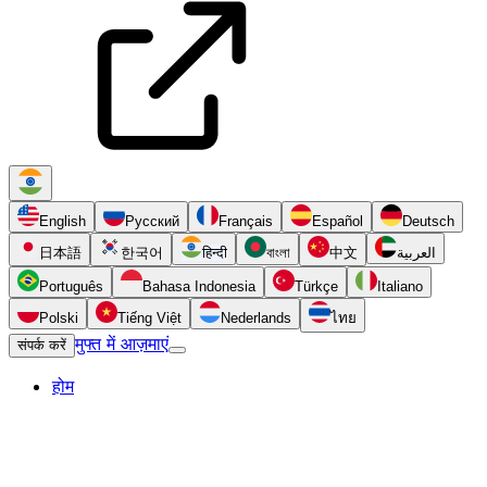
English
Русский
Français
Español
Deutsch
日本語
한국어
हिन्दी
বাংলা
中文
العربية
Português
Bahasa Indonesia
Türkçe
Italiano
Polski
Tiếng Việt
Nederlands
ไทย
मुफ्त में आज़माएं
संपर्क करें
होम