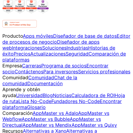
Producto
Apps móviles
Diseñador de base de datos
Editor
de procesos de negocio
Diseñador de apps
web
Integraciones
Soluciones
Industrias
Historias de
éxito
Precios
Actualizaciones
Seguridad
Comparación de
plataformas
Empresa
Carreras
Programa de socios
Encontrar
socio
Contáctenos
Para inversores
Servicios profesionales
Comunidad
Comunidad
Chat de la
comunidad
Documentación
Aprende y obtén
ayuda
Universidad
Blog
Noticias
Calculadora de ROI
Hoja
de ruta
Lista No-Code
Fundadores No-Code
Encontrar
plataforma
Glosario
Comparación
AppMaster vs Adalo
AppMaster vs
Webflow
AppMaster vs Bubble
AppMaster vs
Directual
AppMaster vs Mendix
AppMaster vs Quixy
Recursos
Alternativas a Xano
Alternativas a