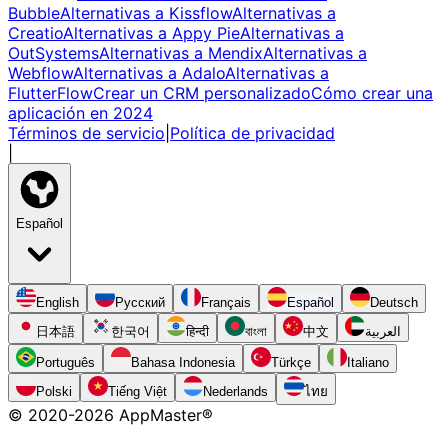
Bubble
Alternativas a Kissflow
Alternativas a
Creatio
Alternativas a Appy Pie
Alternativas a
OutSystems
Alternativas a Mendix
Alternativas a
Webflow
Alternativas a Adalo
Alternativas a
FlutterFlow
Crear un CRM personalizado
Cómo crear una
aplicación en 2024
Términos de servicio
|
Política de privacidad
|
Español
English
Русский
Français
Español
Deutsch
日本語
한국어
हिन्दी
বাংলা
中文
العربية
Português
Bahasa Indonesia
Türkçe
Italiano
Polski
Tiếng Việt
Nederlands
ไทย
© 2020-
2026
AppMaster®