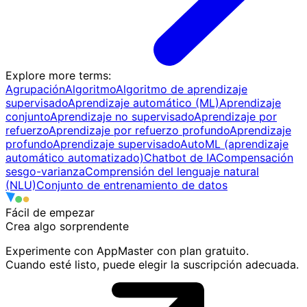
Explore more terms
:
Agrupación
Algoritmo
Algoritmo de aprendizaje
supervisado
Aprendizaje automático (ML)
Aprendizaje
conjunto
Aprendizaje no supervisado
Aprendizaje por
refuerzo
Aprendizaje por refuerzo profundo
Aprendizaje
profundo
Aprendizaje supervisado
AutoML (aprendizaje
automático automatizado)
Chatbot de IA
Compensación
sesgo-varianza
Comprensión del lenguaje natural
(NLU)
Conjunto de entrenamiento de datos
Fácil de empezar
Crea algo
sorprendente
Experimente con AppMaster con plan gratuito.
Cuando esté listo, puede elegir la suscripción adecuada.