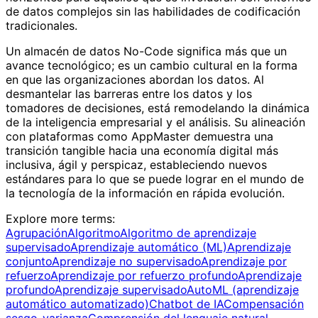
de datos complejos sin las habilidades de codificación
tradicionales.
Un almacén de datos No-Code significa más que un
avance tecnológico; es un cambio cultural en la forma
en que las organizaciones abordan los datos. Al
desmantelar las barreras entre los datos y los
tomadores de decisiones, está remodelando la dinámica
de la inteligencia empresarial y el análisis. Su alineación
con plataformas como AppMaster demuestra una
transición tangible hacia una economía digital más
inclusiva, ágil y perspicaz, estableciendo nuevos
estándares para lo que se puede lograr en el mundo de
la tecnología de la información en rápida evolución.
Explore more terms
:
Agrupación
Algoritmo
Algoritmo de aprendizaje
supervisado
Aprendizaje automático (ML)
Aprendizaje
conjunto
Aprendizaje no supervisado
Aprendizaje por
refuerzo
Aprendizaje por refuerzo profundo
Aprendizaje
profundo
Aprendizaje supervisado
AutoML (aprendizaje
automático automatizado)
Chatbot de IA
Compensación
sesgo-varianza
Comprensión del lenguaje natural