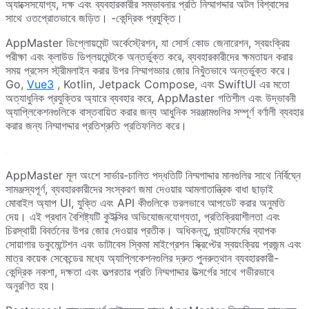
অ্যাক্সেসযোগ্য, দক্ষ এবং ব্যবহারকারীর সম্ভাবনার প্রতি নিম্মাগদ্দার অটল বিশ্বাসের
সাথে ওতপ্রোতভাবে জড়িত। -কেন্দ্রিক প্রযুক্তি।
AppMaster ডিপ্লোয়মেন্ট অর্কেস্ট্রেশন, যা সোর্স কোড জেনারেশন, স্বয়ংক্রিয়
পরীক্ষা এবং ক্লাউড ডিপ্লয়মেন্টকে অন্তর্ভুক্ত করে, ব্যবহারকারীদের ক্ষমতায়ন করার
সময় প্রসেস স্ট্রীমলাইন করার উপর নিম্মাগড্ডার জোর নিখুঁতভাবে অন্তর্ভুক্ত করে।
Go,
Vue3
, Kotlin, Jetpack Compose, এবং SwiftUI এর মতো
অত্যাধুনিক প্রযুক্তির অ্যারে ব্যবহার করে, AppMaster গতিশীল এবং উদ্ভাবনী
অ্যাপ্লিকেশনগুলিকে বাস্তবায়িত করার জন্য আধুনিক সরঞ্জামগুলির সম্পূর্ণ বর্ণালী ব্যবহার
করার জন্য নিম্মাগদ্দার প্রতিশ্রুতি প্রতিফলিত করে।
AppMaster মূল অংশে সার্ভার-চালিত পদ্ধতিটি নিম্মগাদ্দার মানগুলির সাথে নির্বিঘ্নে
সামঞ্জস্যপূর্ণ, ব্যবহারকারীদের সংস্করণ জমা দেওয়ার আমলাতান্ত্রিক বাধা ছাড়াই
মোবাইল অ্যাপ UI, যুক্তি এবং API কীগুলিকে তরলভাবে আপডেট করার অনুমতি
দেয়। এই প্রধান বৈশিষ্ট্যটি কুইক্সির অভিযোজনযোগ্যতা, প্রতিক্রিয়াশীলতা এবং
চিরস্থায়ী বিবর্তনের উপর জোর দেওয়ার প্রতীক। অধিকন্তু, প্ল্যাটফর্মের ব্যাপক
সোয়াগার ডকুমেন্টেশন এবং ডাটাবেস স্কিমা মাইগ্রেশন স্ক্রিপ্টের স্বয়ংক্রিয় প্রজন্ম এবং
মাত্র কয়েক সেকেন্ডের মধ্যে অ্যাপ্লিকেশনগুলির দ্রুত পুনরুত্থান ব্যবহারকারী-
কেন্দ্রিক নকশা, দক্ষতা এবং তত্পরতার প্রতি নিম্মগাদ্দার উত্সর্গের সাথে গভীরভাবে
অনুরণিত হয়।