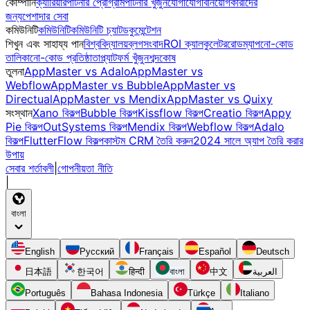
কোম্পানি
ক্যারিয়ার
পার্টনার প্রোগ্রাম
পার্টনার খুঁজুন
যোগাযোগ
বিনিয়োগকারীদের
জন্য
পেশাদার সেবা
কমিউনিটি
কমিউনিটি
কমিউনিটি চ্যাট
ডকুমেন্টেশন
শিখুন এবং সাহায্য পান
বিশ্ববিদ্যালয়
ব্লগ
সংবাদ
ROI ক্যালকুলেটর
রোডম্যাপ
নো-কোড
তালিকা
নো-কোড প্রতিষ্ঠাতা
প্ল্যাটফর্ম খুঁজুন
শব্দকোষ
তুলনা
AppMaster vs Adalo
AppMaster vs
Webflow
AppMaster vs Bubble
AppMaster vs
Directual
AppMaster vs Mendix
AppMaster vs Quixy
সংস্থান
Xano বিকল্প
Bubble বিকল্প
Kissflow বিকল্প
Creatio বিকল্প
Appy
Pie বিকল্প
OutSystems বিকল্প
Mendix বিকল্প
Webflow বিকল্প
Adalo
বিকল্প
FlutterFlow বিকল্প
কাস্টম CRM তৈরি করুন
2024 সালে অ্যাপ তৈরি করার
উপায়
সেবার শর্তাবলী
|
গোপনীয়তা নীতি
|
বাংলা
English
Русский
Français
Español
Deutsch
日本語
한국어
हिन्दी
বাংলা
中文
العربية
Português
Bahasa Indonesia
Türkçe
Italiano