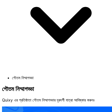
গৌতম নিম্মাগড্ডা
গৌতম নিম্মাগড্ডা
Quixy এর প্রতিষ্ঠাতা গৌতম নিম্মাগড্ডার দূরদর্শী যাত্রা আবিষ্কার করুন৷৷