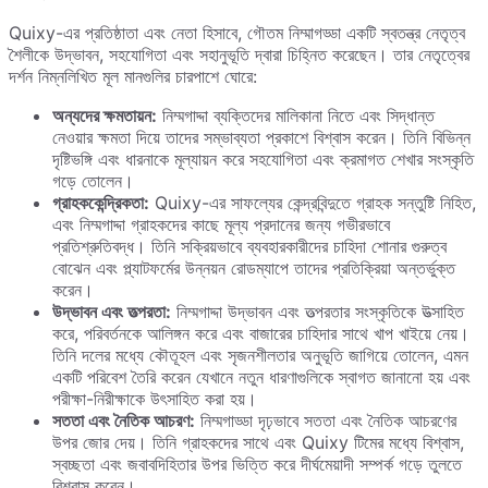
Quixy-এর প্রতিষ্ঠাতা এবং নেতা হিসাবে, গৌতম নিম্মাগড্ডা একটি স্বতন্ত্র নেতৃত্ব
শৈলীকে উদ্ভাবন, সহযোগিতা এবং সহানুভূতি দ্বারা চিহ্নিত করেছেন। তার নেতৃত্বের
দর্শন নিম্নলিখিত মূল মানগুলির চারপাশে ঘোরে:
অন্যদের ক্ষমতায়ন:
নিম্মগাদ্দা ব্যক্তিদের মালিকানা নিতে এবং সিদ্ধান্ত
নেওয়ার ক্ষমতা দিয়ে তাদের সম্ভাব্যতা প্রকাশে বিশ্বাস করেন। তিনি বিভিন্ন
দৃষ্টিভঙ্গি এবং ধারনাকে মূল্যায়ন করে সহযোগিতা এবং ক্রমাগত শেখার সংস্কৃতি
গড়ে তোলেন।
গ্রাহককেন্দ্রিকতা:
Quixy-এর সাফল্যের কেন্দ্রবিন্দুতে গ্রাহক সন্তুষ্টি নিহিত,
এবং নিম্মগাদ্দা গ্রাহকদের কাছে মূল্য প্রদানের জন্য গভীরভাবে
প্রতিশ্রুতিবদ্ধ। তিনি সক্রিয়ভাবে ব্যবহারকারীদের চাহিদা শোনার গুরুত্ব
বোঝেন এবং প্ল্যাটফর্মের উন্নয়ন রোডম্যাপে তাদের প্রতিক্রিয়া অন্তর্ভুক্ত
করেন।
উদ্ভাবন এবং তত্পরতা:
নিম্মগাদ্দা উদ্ভাবন এবং তত্পরতার সংস্কৃতিকে উত্সাহিত
করে, পরিবর্তনকে আলিঙ্গন করে এবং বাজারের চাহিদার সাথে খাপ খাইয়ে নেয়।
তিনি দলের মধ্যে কৌতূহল এবং সৃজনশীলতার অনুভূতি জাগিয়ে তোলেন, এমন
একটি পরিবেশ তৈরি করেন যেখানে নতুন ধারণাগুলিকে স্বাগত জানানো হয় এবং
পরীক্ষা-নিরীক্ষাকে উৎসাহিত করা হয়।
সততা এবং নৈতিক আচরণ:
নিম্মগাড্ডা দৃঢ়ভাবে সততা এবং নৈতিক আচরণের
উপর জোর দেয়। তিনি গ্রাহকদের সাথে এবং Quixy টিমের মধ্যে বিশ্বাস,
স্বচ্ছতা এবং জবাবদিহিতার উপর ভিত্তি করে দীর্ঘমেয়াদী সম্পর্ক গড়ে তুলতে
বিশ্বাস করেন।