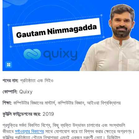
পদের নাম:
প্রতিষ্ঠাতা এবং সিইও
কোম্পানি:
Quixy
শিক্ষা:
কম্পিউটার বিজ্ঞানের মাস্টার্স, কম্পিউটার বিজ্ঞান, আইওয়া বিশ্ববিদ্যালয়
কুইক্সি ফাউন্ডেশনের বছর:
2019
প্রযুক্তির সর্বদা বিকশিত বিশ্বে, কিছু ব্যক্তি উদ্ভাবন চালানোর এবং সংস্থাগুলি
কীভাবে
সফ্টওয়্যার বিকাশের
সাথে যোগাযোগ করে তা বিপ্লব করার ক্ষেত্রে অগ্রগণ্য।
কুইক্সির প্রতিষ্ঠাতা গৌতম নিম্মাগড্ডা এমনই একজন দূরদর্শী নেতা। ডিজিটাল