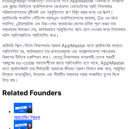
Postgresql-সামঞ্জস্যপূর্ণ ডাটাবেসের সাথে AppMaster নিরবচ্ছিন্ন সামঞ্জস্য
এবং স্ক্র্যাচ-ভিত্তিক অ্যাপ্লিকেশন জেনারেশন ডোভেটেলের প্রতি নিম্মগাদ্দার
পরিমাপযোগ্যতার দৃষ্টিভঙ্গি এবং প্রযুক্তিগত ঋণ নির্মূল করার জন্য এর উত্সর্গ।
প্ল্যাটফর্মের সংকলিত স্টেটলেস ব্যাকএন্ড অ্যাপ্লিকেশনের ব্যবহার, Go এর সাথে
স্থাপিত, এন্টারপ্রাইজ এবং উচ্চ-লোড ব্যবহারের-কেসের চাহিদা পূরণ করার তার
সম্ভাবনার উদাহরণ দেয়, কার্যকরভাবে প্রযুক্তিগত খামে ঠেলে দেওয়ার জন্য নিম্মগাদ্দার
অটল প্রতিশ্রুতিকে প্রতিফলিত করে।
কারিগরি শিল্পে গৌতম নিম্মাগড্ডার প্রভাব AppMaster মতো প্ল্যাটফর্মের মাধ্যমে
প্রতিফলিত হয়, কার্যকরভাবে তার রূপান্তরমূলক এবং অ্যাক্সেসযোগ্য সফ্টওয়্যার
বিকাশের নীতিকে চ্যাম্পিয়ন করে। যেহেতু নিম্মাগড্ডার অগ্রগামী চেতনা পরবর্তী
প্রজন্মের no-code স্বপ্নদর্শীদের হৃদয়ে প্রতিধ্বনিত হতে থাকে, AppMaster
মতো প্ল্যাটফর্মগুলি তার দীর্ঘস্থায়ী প্রভাবের জীবন্ত প্রমাণ হিসাবে কাজ করে, প্রযুক্তি
বিশ্বকে অন্তর্ভুক্তি, উদ্ভাবন এবং সীমাহীন সম্ভাবনা দ্বারা সংজ্ঞায়িত যুগের দিকে
নিয়ে যায়।
Related Founders
আয়তেকিন ট্যাঙ্ক