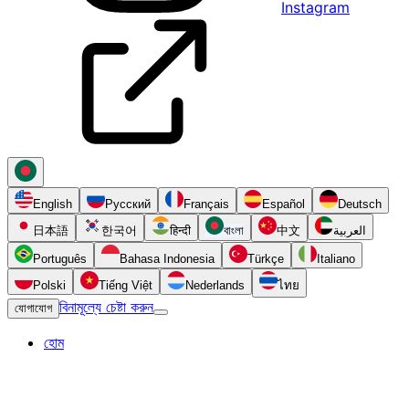
Instagram
English
Русский
Français
Español
Deutsch
日本語
한국어
हिन्दी
বাংলা
中文
العربية
Português
Bahasa Indonesia
Türkçe
Italiano
Polski
Tiếng Việt
Nederlands
ไทย
বিনামূল্যে চেষ্টা করুন
যোগাযোগ
হোম