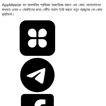
AppMaster হল ব্যবসায়িক প্রক্রিয়া স্বয়ংক্রিয় করতে এবং কোড জেনারেশনের
মাধ্যমে ওয়েব ও মোবাইলের জন্য নেটিভ অ্যাপ তৈরি করতে নতুন প্রজন্মের নো-কোড
প্ল্যাটফর্ম।