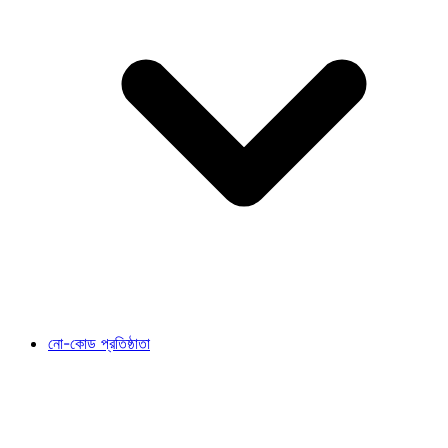
নো-কোড প্রতিষ্ঠাতা