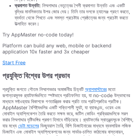
ক্রমাগত উন্নতি:
নিম্মগাদ্দার নেতৃত্বের শৈলী ক্রমাগত উন্নতি এবং একটি
বৃদ্ধির মানসিকতার উপর জোর দেয়। তিনি তার দলকে চ্যালেঞ্জ গ্রহণ করতে,
ব্যর্থতা থেকে শিখতে এবং সমস্ত প্রচেষ্টায় শ্রেষ্ঠত্বের জন্য প্রচেষ্টা করতে
উত্সাহিত করেন।
Try AppMaster no-code today!
Platform can build any web, mobile or backend
application 10x faster and 3x cheaper
Start Free
প্রযুক্তি বিশ্বের উপর প্রভাব
প্রযুক্তি জগতে গৌতম নিম্মাগড্ডার অমার্জনীয় চিহ্নটি
অ্যাপমাস্টারের
মতো
রূপান্তরমূলক প্ল্যাটফর্মগুলিতে স্পষ্টভাবে প্রতিফলিত হয়, যা no-code উদ্ভাবনের
মাধ্যমে সফ্টওয়্যার বিকাশকে গণতান্ত্রিক করার প্রতি তার প্রতিশ্রুতির প্রতীক।
AppMaster বৈশিষ্ট্যগুলির একটি শক্তিশালী স্যুট, যা ব্যাকএন্ড, ওয়েব এবং
মোবাইল অ্যাপ্লিকেশন তৈরি করতে সক্ষম করে, জটিল কোডিং প্রক্রিয়াগুলিকে সরল
করার নিম্মগাদ্দার দৃষ্টিভঙ্গির প্রমাণ হিসাবে দাঁড়িয়েছে। প্ল্যাটফর্মের স্বাতন্ত্র্যসূচক বৈশিষ্ট্য,
যার মধ্যে
ডেটা মডেলের
ভিজ্যুয়াল তৈরি, বিপি ডিজাইনারের মাধ্যমে ব্যবসায়িক লজিক
ডিজাইন এবং মোবাইল অ্যাপ্লিকেশনের জন্য সার্ভার-চালিত কাঠামোর বাস্তবায়ন,