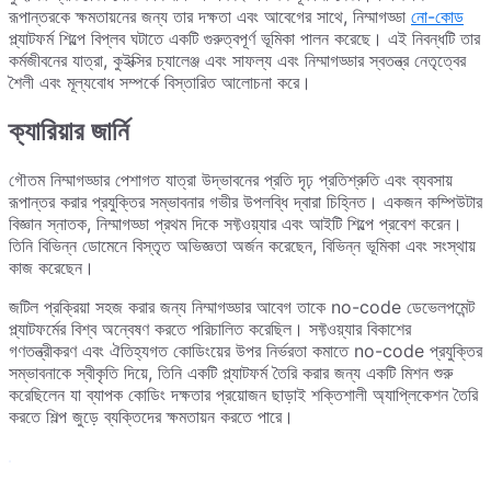
রূপান্তরকে ক্ষমতায়নের জন্য তার দক্ষতা এবং আবেগের সাথে, নিম্মাগড্ডা
নো-কোড
প্ল্যাটফর্ম শিল্পে বিপ্লব ঘটাতে একটি গুরুত্বপূর্ণ ভূমিকা পালন করেছে। এই নিবন্ধটি তার
কর্মজীবনের যাত্রা, কুইক্সির চ্যালেঞ্জ এবং সাফল্য এবং নিম্মাগড্ডার স্বতন্ত্র নেতৃত্বের
শৈলী এবং মূল্যবোধ সম্পর্কে বিস্তারিত আলোচনা করে।
ক্যারিয়ার জার্নি
গৌতম নিম্মাগড্ডার পেশাগত যাত্রা উদ্ভাবনের প্রতি দৃঢ় প্রতিশ্রুতি এবং ব্যবসায়
রূপান্তর করার প্রযুক্তির সম্ভাবনার গভীর উপলব্ধি দ্বারা চিহ্নিত। একজন কম্পিউটার
বিজ্ঞান স্নাতক, নিম্মাগড্ডা প্রথম দিকে সফ্টওয়্যার এবং আইটি শিল্পে প্রবেশ করেন।
তিনি বিভিন্ন ডোমেনে বিস্তৃত অভিজ্ঞতা অর্জন করেছেন, বিভিন্ন ভূমিকা এবং সংস্থায়
কাজ করেছেন।
জটিল প্রক্রিয়া সহজ করার জন্য নিম্মাগড্ডার আবেগ তাকে no-code ডেভেলপমেন্ট
প্ল্যাটফর্মের বিশ্ব অন্বেষণ করতে পরিচালিত করেছিল। সফ্টওয়্যার বিকাশের
গণতন্ত্রীকরণ এবং ঐতিহ্যগত কোডিংয়ের উপর নির্ভরতা কমাতে no-code প্রযুক্তির
সম্ভাবনাকে স্বীকৃতি দিয়ে, তিনি একটি প্ল্যাটফর্ম তৈরি করার জন্য একটি মিশন শুরু
করেছিলেন যা ব্যাপক কোডিং দক্ষতার প্রয়োজন ছাড়াই শক্তিশালী অ্যাপ্লিকেশন তৈরি
করতে শিল্প জুড়ে ব্যক্তিদের ক্ষমতায়ন করতে পারে।