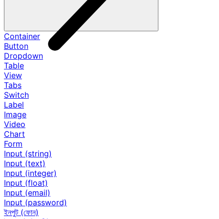
Container
Button
Dropdown
Table
View
Tabs
Switch
Label
Image
Video
Chart
Form
Input (string)
Input (text)
Input (integer)
Input (float)
Input (email)
Input (password)
ইনপুট (ফোন)