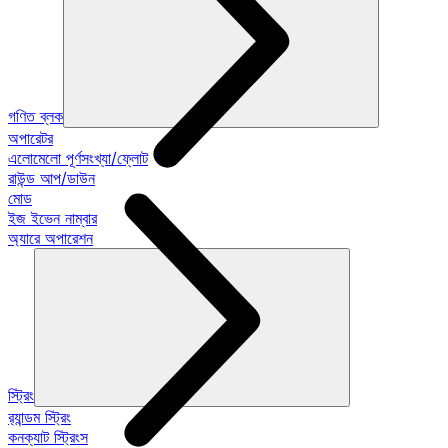
গণিত ব্লক
অপারেটর
এলোমেলো পূর্ণসংখ্যা/ফ্লোট
রাউন্ড আপ/ডাউন
মোড
ইজ ইভেন নাম্বার
অ্যারে অপারেশন
স্ট্রিং
র‍্যান্ডম স্ট্রিং
কনক্যাট স্ট্রিংস