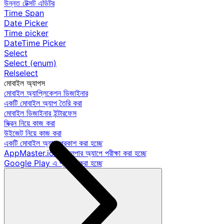
উন্নত টেক্সট এডিটর
Time Span
Date Picker
Time picker
DateTime Picker
Select
Select (enum)
Relselect
মোবাইল অ্যাপস
মোবাইল অ্যাপ্লিকেশন ডিজাইনার
একটি মোবাইল অ্যাপ তৈরি করা
মোবাইল ডিজাইনার ইন্টারফেস
স্ক্রিন নিয়ে কাজ করা
উইজেট নিয়ে কাজ করা
একটি মোবাইল অ্যাপ প্রকাশ করা হচ্ছে
AppMaster.io ডেভেলপার অ্যাপে পরীক্ষা করা হচ্ছে
Google Play এ প্রকাশ করা হচ্ছে