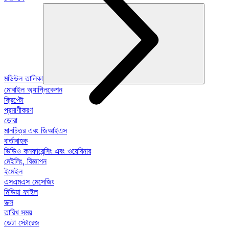
মডিউল তালিকা
মোবাইল অ্যাপ্লিকেশন
ক্রিপ্টো
প্রমাণীকরণ
ডোরা
মানচিত্র এবং জিআইএস
বার্তাবাহক
ভিডিও কনফারেন্সিং এবং ওয়েবিনার
মেইলিং, বিজ্ঞাপন
ইমেইল
এসএমএস মেসেজিং
মিডিয়া ফাইল
ডক্স
তারিখ সময়
ডেটা স্টোরেজ