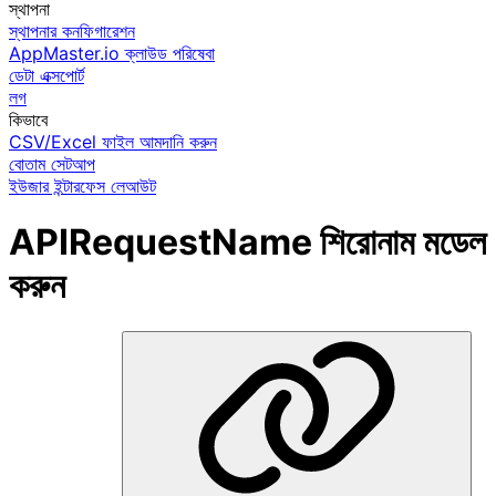
স্থাপনা
স্থাপনার কনফিগারেশন
AppMaster.io ক্লাউড পরিষেবা
ডেটা এক্সপোর্ট
লগ
কিভাবে
CSV/Excel ফাইল আমদানি করুন
বোতাম সেটআপ
ইউজার ইন্টারফেস লেআউট
APIRequestName শিরোনাম মডেল
করুন