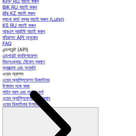
KPP RU যাচাই করুন
BIK RU যাচাই করুন
IIN KZ যাচাই করুন
ব্যাংক কার্ড নম্বর যাচাই করুন (Luhn)
KS RU যাচাই করুন
আরএস আরইউ যাচাই করুন
বহিরাগত API অনুরোধ
FAQ
এন্ডপয়েন্ট (API)
এন্ডপয়েন্ট কনফিগারেশন
মিডলওয়্যার: টোকেন প্রমাণ
অ্যাক্সেস এবং অনুমতি
ওয়েব অ্যাপস
ওয়েব অ্যাপ্লিকেশন ডিজাইনার
উপাদান সঙ্গে কাজ
সাইন আপ এবং লগইন ফর্ম
ওয়েব অ্যাপ্লিকেশনে কর্মপ্রবাহ
ওয়েব ডিজাইনার উপাদান