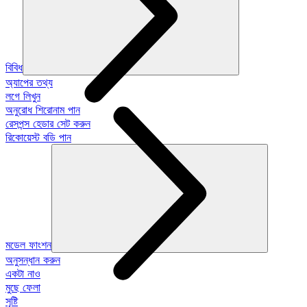
বিবিধ
অ্যাপের তথ্য
লগে লিখুন
অনুরোধ শিরোনাম পান
রেসপন্স হেডার সেট করুন
রিকোয়েস্ট বডি পান
মডেল ফাংশন
অনুসন্ধান করুন
একটা নাও
মুছে ফেলা
সৃষ্টি