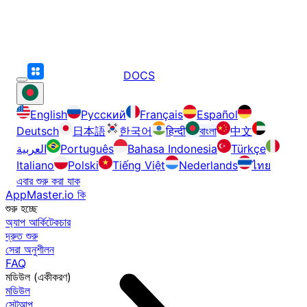
DOCS
English
Русский
Français
Español
Deutsch
日本語
한국어
हिन्दी
বাংলা
中文
العربية
Português
Bahasa Indonesia
Türkçe
Italiano
Polski
Tiếng Việt
Nederlands
ไทย
এবার শুরু করা যাক
AppMaster.io কি
শুরু হচ্ছে
অ্যাপ আর্কিটেকচার
দ্রুত শুরু
সেরা অনুশীলন
FAQ
মডিউল (একীকরণ)
মডিউল
সেটআপ