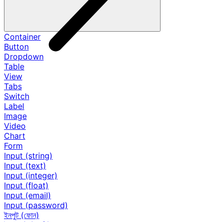
Container
Button
Dropdown
Table
View
Tabs
Switch
Label
Image
Video
Chart
Form
Input (string)
Input (text)
Input (integer)
Input (float)
Input (email)
Input (password)
ইনপুট (ফোন)