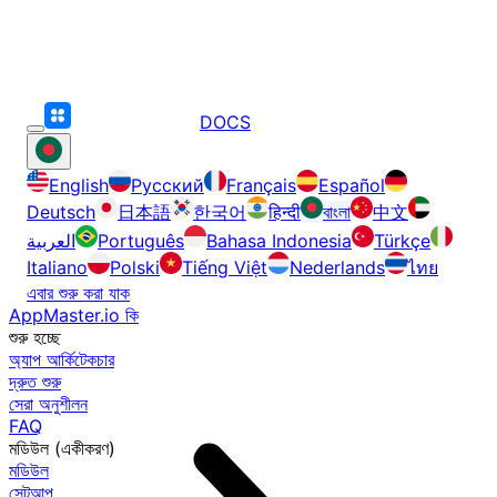
DOCS
English
Русский
Français
Español
Deutsch
日本語
한국어
हिन्दी
বাংলা
中文
العربية
Português
Bahasa Indonesia
Türkçe
Italiano
Polski
Tiếng Việt
Nederlands
ไทย
এবার শুরু করা যাক
AppMaster.io কি
শুরু হচ্ছে
অ্যাপ আর্কিটেকচার
দ্রুত শুরু
সেরা অনুশীলন
FAQ
মডিউল (একীকরণ)
মডিউল
সেটআপ