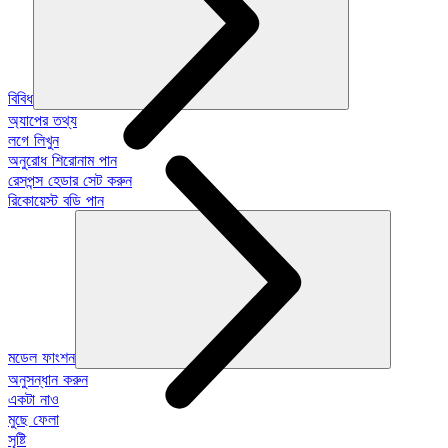
বিবিধ
অ্যাপের তথ্য
লগে লিখুন
অনুরোধ শিরোনাম পান
রেসপন্স হেডার সেট করুন
রিকোয়েস্ট বডি পান
মডেল ফাংশন
অনুসন্ধান করুন
একটা নাও
মুছে ফেলা
সৃষ্টি