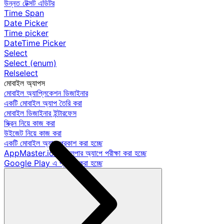
উন্নত টেক্সট এডিটর
Time Span
Date Picker
Time picker
DateTime Picker
Select
Select (enum)
Relselect
মোবাইল অ্যাপস
মোবাইল অ্যাপ্লিকেশন ডিজাইনার
একটি মোবাইল অ্যাপ তৈরি করা
মোবাইল ডিজাইনার ইন্টারফেস
স্ক্রিন নিয়ে কাজ করা
উইজেট নিয়ে কাজ করা
একটি মোবাইল অ্যাপ প্রকাশ করা হচ্ছে
AppMaster.io ডেভেলপার অ্যাপে পরীক্ষা করা হচ্ছে
Google Play এ প্রকাশ করা হচ্ছে