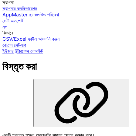
স্থাপনা
স্থাপনার কনফিগারেশন
AppMaster.io ক্লাউড পরিষেবা
ডেটা এক্সপোর্ট
লগ
কিভাবে
CSV/Excel ফাইল আমদানি করুন
বোতাম সেটআপ
ইউজার ইন্টারফেস লেআউট
বিস্তৃত করা
একটি প্রদত্ত মডেল অবজেক্টের সমস্ত ক্ষেত্র প্রদান করে।