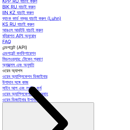
KPP RU যাচাই করুন
BIK RU যাচাই করুন
IIN KZ যাচাই করুন
ব্যাংক কার্ড নম্বর যাচাই করুন (Luhn)
KS RU যাচাই করুন
আরএস আরইউ যাচাই করুন
বহিরাগত API অনুরোধ
FAQ
এন্ডপয়েন্ট (API)
এন্ডপয়েন্ট কনফিগারেশন
মিডলওয়্যার: টোকেন প্রমাণ
অ্যাক্সেস এবং অনুমতি
ওয়েব অ্যাপস
ওয়েব অ্যাপ্লিকেশন ডিজাইনার
উপাদান সঙ্গে কাজ
সাইন আপ এবং লগইন ফর্ম
ওয়েব অ্যাপ্লিকেশনে কর্মপ্রবাহ
ওয়েব ডিজাইনার উপাদান