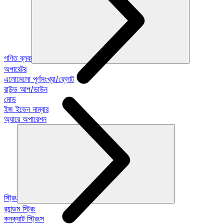
গণিত ব্লক
অপারেটর
এলোমেলো পূর্ণসংখ্যা/ফ্লোট
রাউন্ড আপ/ডাউন
মোড
ইজ ইভেন নাম্বার
অ্যারে অপারেশন
স্ট্রিং
র‍্যান্ডম স্ট্রিং
কনক্যাট স্ট্রিংস