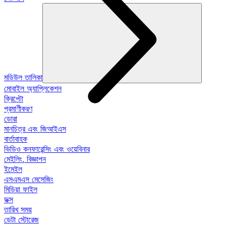
মডিউল তালিকা
মোবাইল অ্যাপ্লিকেশন
ক্রিপ্টো
প্রমাণীকরণ
ডোরা
মানচিত্র এবং জিআইএস
বার্তাবাহক
ভিডিও কনফারেন্সিং এবং ওয়েবিনার
মেইলিং, বিজ্ঞাপন
ইমেইল
এসএমএস মেসেজিং
মিডিয়া ফাইল
ডক্স
তারিখ সময়
ডেটা স্টোরেজ