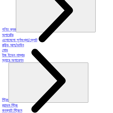
গণিত ব্লক
অপারেটর
এলোমেলো পূর্ণসংখ্যা/ফ্লোট
রাউন্ড আপ/ডাউন
মোড
ইজ ইভেন নাম্বার
অ্যারে অপারেশন
স্ট্রিং
র‍্যান্ডম স্ট্রিং
কনক্যাট স্ট্রিংস