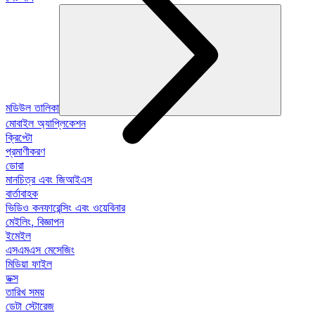
মডিউল তালিকা
মোবাইল অ্যাপ্লিকেশন
ক্রিপ্টো
প্রমাণীকরণ
ডোরা
মানচিত্র এবং জিআইএস
বার্তাবাহক
ভিডিও কনফারেন্সিং এবং ওয়েবিনার
মেইলিং, বিজ্ঞাপন
ইমেইল
এসএমএস মেসেজিং
মিডিয়া ফাইল
ডক্স
তারিখ সময়
ডেটা স্টোরেজ