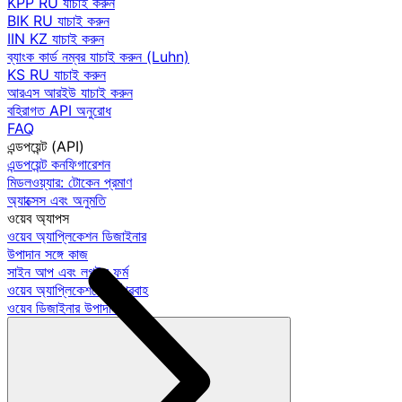
KPP RU যাচাই করুন
BIK RU যাচাই করুন
IIN KZ যাচাই করুন
ব্যাংক কার্ড নম্বর যাচাই করুন (Luhn)
KS RU যাচাই করুন
আরএস আরইউ যাচাই করুন
বহিরাগত API অনুরোধ
FAQ
এন্ডপয়েন্ট (API)
এন্ডপয়েন্ট কনফিগারেশন
মিডলওয়্যার: টোকেন প্রমাণ
অ্যাক্সেস এবং অনুমতি
ওয়েব অ্যাপস
ওয়েব অ্যাপ্লিকেশন ডিজাইনার
উপাদান সঙ্গে কাজ
সাইন আপ এবং লগইন ফর্ম
ওয়েব অ্যাপ্লিকেশনে কর্মপ্রবাহ
ওয়েব ডিজাইনার উপাদান