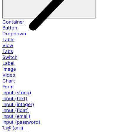
Container
Button
Dropdown
Table
View
Tabs
Switch
Label
Image
Video
Chart
Form
Input (string)
Input (text)
Input (integer)
Input (float)
Input (email)
Input (password)
ইনপুট (ফোন)