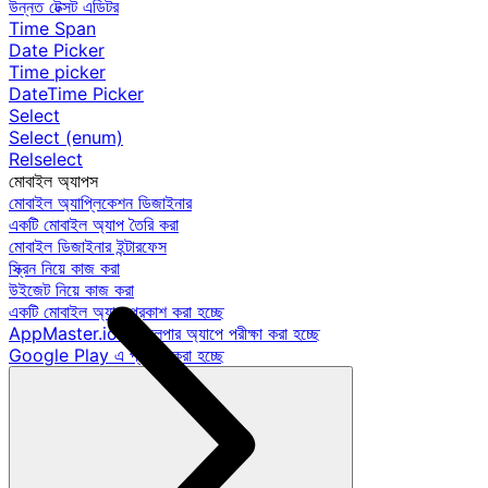
উন্নত টেক্সট এডিটর
Time Span
Date Picker
Time picker
DateTime Picker
Select
Select (enum)
Relselect
মোবাইল অ্যাপস
মোবাইল অ্যাপ্লিকেশন ডিজাইনার
একটি মোবাইল অ্যাপ তৈরি করা
মোবাইল ডিজাইনার ইন্টারফেস
স্ক্রিন নিয়ে কাজ করা
উইজেট নিয়ে কাজ করা
একটি মোবাইল অ্যাপ প্রকাশ করা হচ্ছে
AppMaster.io ডেভেলপার অ্যাপে পরীক্ষা করা হচ্ছে
Google Play এ প্রকাশ করা হচ্ছে