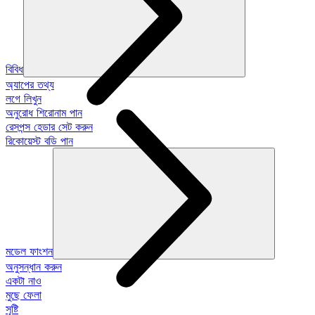
বিবিধ
অ্যাপের তথ্য
লগে লিখুন
অনুরোধ শিরোনাম পান
রেসপন্স হেডার সেট করুন
রিকোয়েস্ট বডি পান
মডেল ফাংশন
অনুসন্ধান করুন
একটা নাও
মুছে ফেলা
সৃষ্টি