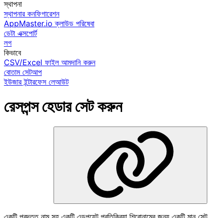
স্থাপনা
স্থাপনার কনফিগারেশন
AppMaster.io ক্লাউড পরিষেবা
ডেটা এক্সপোর্ট
লগ
কিভাবে
CSV/Excel ফাইল আমদানি করুন
বোতাম সেটআপ
ইউজার ইন্টারফেস লেআউট
রেসপন্স হেডার সেট করুন
একটি প্রদত্ত নাম সহ একটি এন্ডপয়েন্ট প্রতিক্রিয়া শিরোনামের জন্য একটি মান সেট