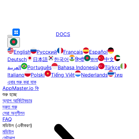
DOCS
English
Русский
Français
Español
Deutsch
日本語
한국어
हिन्दी
বাংলা
中文
العربية
Português
Bahasa Indonesia
Türkçe
Italiano
Polski
Tiếng Việt
Nederlands
ไทย
এবার শুরু করা যাক
AppMaster.io কি
শুরু হচ্ছে
অ্যাপ আর্কিটেকচার
দ্রুত শুরু
সেরা অনুশীলন
FAQ
মডিউল (একীকরণ)
মডিউল
সেটআপ