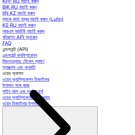
KPP RU যাচাই করুন
BIK RU যাচাই করুন
IIN KZ যাচাই করুন
ব্যাংক কার্ড নম্বর যাচাই করুন (Luhn)
KS RU যাচাই করুন
আরএস আরইউ যাচাই করুন
বহিরাগত API অনুরোধ
FAQ
এন্ডপয়েন্ট (API)
এন্ডপয়েন্ট কনফিগারেশন
মিডলওয়্যার: টোকেন প্রমাণ
অ্যাক্সেস এবং অনুমতি
ওয়েব অ্যাপস
ওয়েব অ্যাপ্লিকেশন ডিজাইনার
উপাদান সঙ্গে কাজ
সাইন আপ এবং লগইন ফর্ম
ওয়েব অ্যাপ্লিকেশনে কর্মপ্রবাহ
ওয়েব ডিজাইনার উপাদান