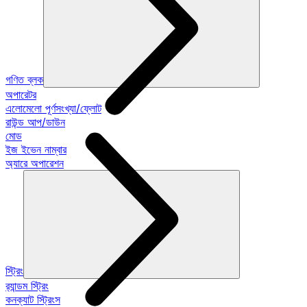
গণিত ব্লক
অপারেটর
এলোমেলো পূর্ণসংখ্যা/ফ্লোট
রাউন্ড আপ/ডাউন
মোড
ইজ ইভেন নাম্বার
অ্যারে অপারেশন
স্ট্রিং
র‍্যান্ডম স্ট্রিং
কনক্যাট স্ট্রিংস