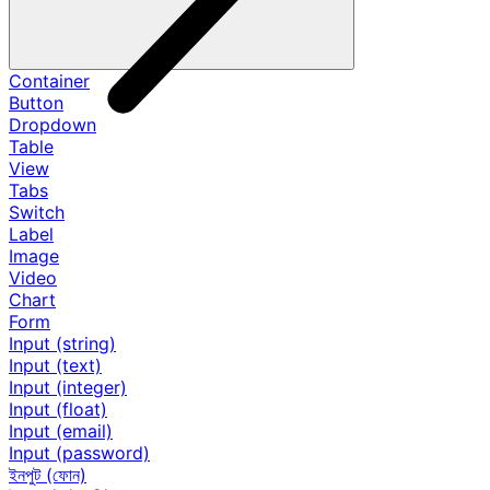
Container
Button
Dropdown
Table
View
Tabs
Switch
Label
Image
Video
Chart
Form
Input (string)
Input (text)
Input (integer)
Input (float)
Input (email)
Input (password)
ইনপুট (ফোন)