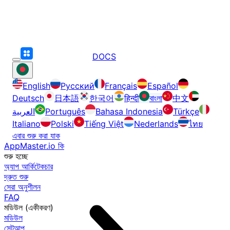
DOCS
English
Русский
Français
Español
Deutsch
日本語
한국어
हिन्दी
বাংলা
中文
العربية
Português
Bahasa Indonesia
Türkçe
Italiano
Polski
Tiếng Việt
Nederlands
ไทย
এবার শুরু করা যাক
AppMaster.io কি
শুরু হচ্ছে
অ্যাপ আর্কিটেকচার
দ্রুত শুরু
সেরা অনুশীলন
FAQ
মডিউল (একীকরণ)
মডিউল
সেটআপ