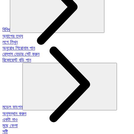
বিবিধ
অ্যাপের তথ্য
লগে লিখুন
অনুরোধ শিরোনাম পান
রেসপন্স হেডার সেট করুন
রিকোয়েস্ট বডি পান
মডেল ফাংশন
অনুসন্ধান করুন
একটা নাও
মুছে ফেলা
সৃষ্টি