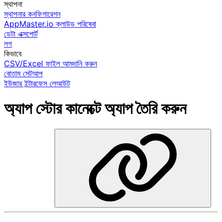
স্থাপনা
স্থাপনার কনফিগারেশন
AppMaster.io ক্লাউড পরিষেবা
ডেটা এক্সপোর্ট
লগ
কিভাবে
CSV/Excel ফাইল আমদানি করুন
বোতাম সেটআপ
ইউজার ইন্টারফেস লেআউট
অ্যাপ স্টোর কানেক্টে অ্যাপ তৈরি করুন