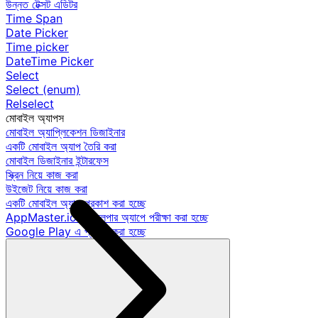
উন্নত টেক্সট এডিটর
Time Span
Date Picker
Time picker
DateTime Picker
Select
Select (enum)
Relselect
মোবাইল অ্যাপস
মোবাইল অ্যাপ্লিকেশন ডিজাইনার
একটি মোবাইল অ্যাপ তৈরি করা
মোবাইল ডিজাইনার ইন্টারফেস
স্ক্রিন নিয়ে কাজ করা
উইজেট নিয়ে কাজ করা
একটি মোবাইল অ্যাপ প্রকাশ করা হচ্ছে
AppMaster.io ডেভেলপার অ্যাপে পরীক্ষা করা হচ্ছে
Google Play এ প্রকাশ করা হচ্ছে