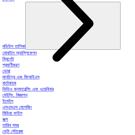
মডিউল তালিকা
মোবাইল অ্যাপ্লিকেশন
ক্রিপ্টো
প্রমাণীকরণ
ডোরা
মানচিত্র এবং জিআইএস
বার্তাবাহক
ভিডিও কনফারেন্সিং এবং ওয়েবিনার
মেইলিং, বিজ্ঞাপন
ইমেইল
এসএমএস মেসেজিং
মিডিয়া ফাইল
ডক্স
তারিখ সময়
ডেটা স্টোরেজ