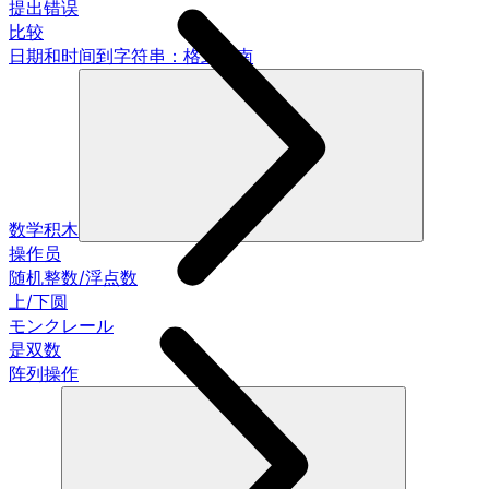
提出错误
比较
日期和时间到字符串：格式指南
数学积木
操作员
随机整数/浮点数
上/下圆
モンクレール
是双数
阵列操作