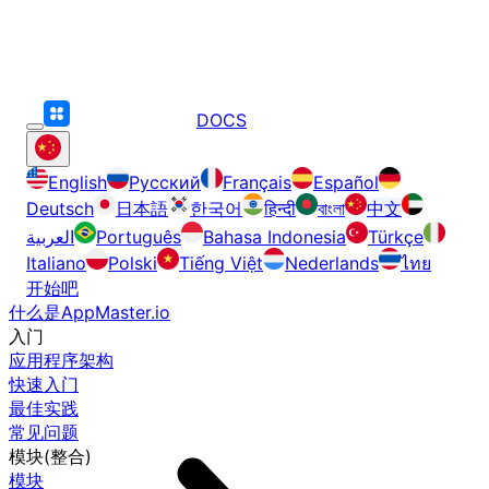
DOCS
English
Русский
Français
Español
Deutsch
日本語
한국어
हिन्दी
বাংলা
中文
العربية
Português
Bahasa Indonesia
Türkçe
Italiano
Polski
Tiếng Việt
Nederlands
ไทย
开始吧
什么是AppMaster.io
入门
应用程序架构
快速入门
最佳实践
常见问题
模块(整合)
模块