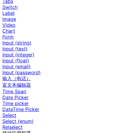
Tabs
Switch
Label
Image
Video
Chart
Form
Input (string)
Input (text)
Input (integer)
Input (float)
Input (email)
Input (password)
输入（电话）
富文本编辑器
Time Span
Date Picker
Time picker
DateTime Picker
Select
Select (enum)
Relselect