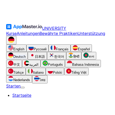
UNIVERSITY
Kurse
Anleitungen
Bewährte Praktiken
Unterstützung
English
Русский
Français
Español
Deutsch
日本語
한국어
हिन्दी
বাংলা
中文
العربية
Português
Bahasa Indonesia
Türkçe
Italiano
Polski
Tiếng Việt
Nederlands
ไทย
Starten
Startseite