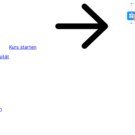
Kurs starten
ität
n