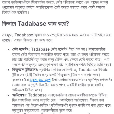
তাদের প্রক্রিয়াগুলিকে স্ট্রিমলাইন করতে, ডেটা পরিচালনা করতে এবং তাদের অনন্য
প্রয়োজন অনুসারে কাস্টম অ্যাপ্লিকেশন তৈরি করতে সহায়তা করার একটি সমাধান
হিসাবে শুরু হয়েছিল।
কিভাবে Tadabase কাজ করে?
এর মূলে, Tadabase অ্যাপ ডেভেলপমেন্ট যাত্রাকে সহজ করার জন্য ডিজাইন করা
হয়েছে। এখানে কিভাবে এটা কাজ করে:
ডেটা মডেলিং:
Tadabase ডেটা মডেলিং দিয়ে শুরু হয়। ব্যবহারকারীরা
তাদের ডেটা স্ট্রাকচার সংজ্ঞায়িত করতে পারে, তারা যে তথ্য পরিচালনা করতে
চায় তার প্রতিনিধিত্ব করার জন্য টেবিল এবং ক্ষেত্র তৈরি করতে পারে। এই
পদক্ষেপটি অত্যন্ত গুরুত্বপূর্ণ কারণ এটি অ্যাপ্লিকেশনটির ভিত্তি তৈরি করে।
ভিজ্যুয়াল ইন্টারফেস:
প্রথাগত কোডিংয়ের বিপরীতে, Tadabase ইউজার
ইন্টারফেস (UI) তৈরির জন্য একটি ভিজ্যুয়াল ইন্টারফেস অফার করে।
ব্যবহারকারীরা
ড্র্যাগ-এন্ড-ড্রপ
উপাদানগুলির মাধ্যমে তাদের অ্যাপ্লিকেশনগুলির
চেহারা এবং অনুভূতি ডিজাইন করতে পারে, একটি বিরামহীন ব্যবহারকারীর
অভিজ্ঞতা নিশ্চিত করে।
অটোমেশন:
Tadabase ব্যবহারকারীদের তাদের অ্যাপ্লিকেশনের বিভিন্ন
দিক স্বয়ংক্রিয় করার অনুমতি দেয়। ওয়ার্কফ্লো অটোমেশন, ট্রিগার করা
অ্যাকশন এবং ইভেন্ট-চালিত প্রতিক্রিয়াগুলি দৃশ্যত কনফিগার করা যেতে পারে,
ম্যানুয়াল হস্তক্ষেপের প্রয়োজনীয়তা হ্রাস করে।