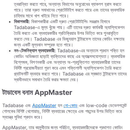
ত্বরান্বিত করতে পারে, অন্যান্য বিভাগের অনুরোধের ব্যাকলগ হ্রাস করতে
পারে। তারা দ্রুত সমাধানের প্রোটোটাইপ করতে পারে এবং তাদের ব্যবসায়িক
চাহিদার সাথে খাপ খাইয়ে নিতে পারে।
বিকাশকারী:
বিকাশকারীরা একটি দ্রুত প্রোটোটাইপিং সরঞ্জাম হিসাবে
Tadabase-এ মূল্য খুঁজে পায়। এটি তাদের দ্রুত কার্যকরী অ্যাপ্লিকেশন
তৈরি করতে এবং ব্যবহারকারীর প্রতিক্রিয়ার উপর ভিত্তি করে পুনরাবৃত্তি
করতে দেয়। Tadabase এর ভিজ্যুয়াল ইন্টারফেস তাদের কোডিং দক্ষতার
জন্য একটি মূল্যবান সম্পূরক হতে পারে।
নন-টেকনিক্যাল ব্যবহারকারী:
Tadabase-এর অন্যতম প্রধান শক্তি হল
কোডিং অভিজ্ঞতা ছাড়াই ব্যক্তিদের কাছে এর অ্যাক্সেসযোগ্যতা। ব্যবসায়িক
বিশ্লেষক, বিপণনকারী এবং অন্যান্য অ-প্রযুক্তিগত ব্যবহারকারীরা তাদের
নির্দিষ্ট প্রয়োজনীয়তা পূরণ করে এমন শক্তিশালী অ্যাপ্লিকেশন তৈরি করতে
প্ল্যাটফর্মটি ব্যবহার করতে পারে। Tadabase এর স্বজ্ঞাত ইন্টারফেস তাদের
স্বাধীনভাবে সমাধান তৈরি করার ক্ষমতা দেয়।
টাডাবেস বনাম AppMaster
Tadabase এবং
AppMaster
হল
নো-কোড
এবং low-code ডেভেলপমেন্ট
গোলকের বিশিষ্ট খেলোয়াড়, নির্দিষ্ট ব্যবহারের ক্ষেত্রে এবং পছন্দের উপর ভিত্তি করে
স্বতন্ত্র সুবিধা প্রদান করে।
AppMaster, তার বহুমুখীতার জন্য পরিচিত, ব্যবহারকারীদেরকে প্রথাগত কোডিং