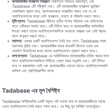
ব্যবহারকারীর অ্যাক্সেস নিয়ন্ত্রণ:
নিরাপত্তা সবচেয়ে গুরুত্বপূর্ণ, এবং
Tadabase এটি স্বীকৃতি দেয়। এটি ব্যবহারকারীর অ্যাক্সেস কন্ট্রোল
মেকানিজম প্রদান করে, প্রশাসকদেরকে সংজ্ঞায়িত করতে দেয় যে কে
অ্যাপ্লিকেশনের মধ্যে ডেটা অ্যাক্সেস, দেখতে বা পরিবর্তন করতে পারে।
ইন্টিগ্রেশন:
Tadabase বিভিন্ন তৃতীয় পক্ষের পরিষেবা এবং ডাটাবেসের
সাথে একীকরণ সমর্থন করে। এটি নিশ্চিত করে যে ব্যবহারকারীরা কার্যকারিতা
উন্নত করতে তাদের অ্যাপ্লিকেশনগুলিকে অন্যান্য সরঞ্জাম এবং ডেটা উত্সের
সাথে সংযুক্ত করতে পারে।
স্থাপনা:
একবার একটি অ্যাপ্লিকেশন তৈরি হয়ে গেলে, Tadabase সহজ
স্থাপনার সুবিধা দেয়। ব্যবহারকারীরা মাত্র কয়েকটি ক্লিকে ওয়েব এবং
মোবাইল ডিভাইসের জন্য তাদের অ্যাপ্লিকেশন প্রকাশ করতে পারে।
মাপযোগ্যতা:
Tadabase এর আর্কিটেকচার ব্যবহারকারীর চাহিদা বাড়ার সাথে
সাথে অ্যাপ্লিকেশনগুলিকে নির্বিঘ্নে স্কেল করার অনুমতি দেয়। এটি নিশ্চিত
করে যে ক্রমবর্ধমান ডেটা এবং ব্যবহারকারীর লোডের সাথেও অ্যাপ্লিকেশনগুলি
কর্মক্ষম এবং প্রতিক্রিয়াশীল থাকে৷
Tadabase এর মূল বৈশিষ্ট্য
Tadabase বৈশিষ্ট্যগুলির একটি সমৃদ্ধ সেট অফার করে যা ব্যবহারকারীদের সহজে
ওয়েব অ্যাপ্লিকেশন তৈরি করতে সক্ষম করে। এর কিছু মূল বৈশিষ্ট্য অন্তর্ভুক্ত: