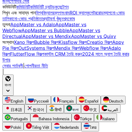
জন্য
পেশাদার সেবা
কমিউনিটি
কমিউনিটি
কমিউনিটি চ্যাট
ডকুমেন্টেশন
শিখুন এবং সাহায্য পান
বিশ্ববিদ্যালয়
ব্লগ
সংবাদ
ROI ক্যালকুলেটর
রোডম্যাপ
নো-কোড
তালিকা
নো-কোড প্রতিষ্ঠাতা
প্ল্যাটফর্ম খুঁজুন
শব্দকোষ
তুলনা
AppMaster vs Adalo
AppMaster vs
Webflow
AppMaster vs Bubble
AppMaster vs
Directual
AppMaster vs Mendix
AppMaster vs Quixy
সংস্থান
Xano বিকল্প
Bubble বিকল্প
Kissflow বিকল্প
Creatio বিকল্প
Appy
Pie বিকল্প
OutSystems বিকল্প
Mendix বিকল্প
Webflow বিকল্প
Adalo
বিকল্প
FlutterFlow বিকল্প
কাস্টম CRM তৈরি করুন
2024 সালে অ্যাপ তৈরি করার
উপায়
সেবার শর্তাবলী
|
গোপনীয়তা নীতি
|
বাংলা
English
Русский
Français
Español
Deutsch
日本語
한국어
हिन्दी
বাংলা
中文
العربية
Português
Bahasa Indonesia
Türkçe
Italiano
Polski
Tiếng Việt
Nederlands
ไทย