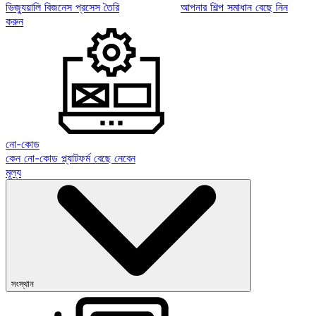
ভিজ্যুয়ালি বিজনেস প্রসেস তৈরি
আপনার শিল্প সমাধান বেছে নিন
করুন
নো-কোড
কেন নো-কোড প্ল্যাটফর্ম বেছে নেবেন
মূল্য
সংস্থান