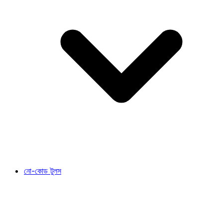
নো-কোড টুলস