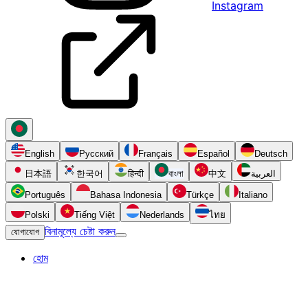
Instagram
English
Русский
Français
Español
Deutsch
日本語
한국어
हिन्दी
বাংলা
中文
العربية
Português
Bahasa Indonesia
Türkçe
Italiano
Polski
Tiếng Việt
Nederlands
ไทย
বিনামূল্যে চেষ্টা করুন
যোগাযোগ
হোম