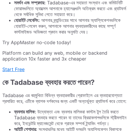
সমর্থন এবং সম্প্রদায়:
Tadabase-এর সহায়তা সংস্থান এবং কমিউনিটি
ফোরামগুলিতে অ্যাক্সেস আপনাকে চ্যালেঞ্জগুলি অতিক্রম করতে এবং প্ল্যাটফর্ম
থেকে সর্বাধিক সুবিধা পেতে সহায়তা করে।
হোয়াইট লেবেলিং:
আপনার ব্র্যান্ডিংয়ের সাথে আপনার অ্যাপ্লিকেশনগুলিকে
হোয়াইট-লেবেল করুন, আপনাকে আপনার ব্যবহারকারীদের কাছে সম্পূর্ণ
কাস্টমাইজড অভিজ্ঞতা প্রদান করার অনুমতি দেয়।
Try AppMaster no-code today!
Platform can build any web, mobile or backend
application 10x faster and 3x cheaper
Start Free
কে Tadabase ব্যবহার করতে পারেন?
Tadabase এর বহুমুখিতা বিভিন্ন ব্যবহারকারীর প্রোফাইলে এর ব্যবহারযোগ্যতা
প্রসারিত করে, এটিকে ব্যাপক দর্শকদের জন্য একটি অন্তর্ভুক্ত প্ল্যাটফর্ম করে তোলে:
ব্যবসার মালিক:
উদ্যোক্তা এবং ব্যবসার মালিকরা কাস্টম টুল তৈরি করতে
Tadabase ব্যবহার করতে পারেন যা তাদের ক্রিয়াকলাপগুলিকে স্ট্রীমলাইন
করে, ইনভেন্টরি ম্যানেজমেন্ট থেকে গ্রাহক সম্পর্ক ট্র্যাকিং পর্যন্ত।
আইটি পেশাদার:
সংস্থাগুলির মধ্যে আইটি দলগুলি অ্যাপ্লিকেশন বিকাশকে