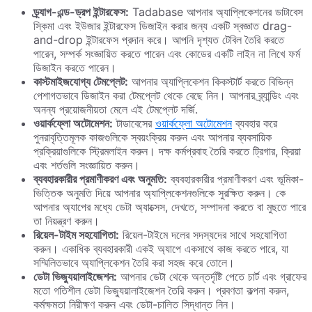
ড্র্যাগ-এন্ড-ড্রপ ইন্টারফেস:
Tadabase আপনার অ্যাপ্লিকেশনের ডাটাবেস
স্কিমা এবং ইউজার ইন্টারফেস ডিজাইন করার জন্য একটি স্বজ্ঞাত drag-
and-drop ইন্টারফেস প্রদান করে। আপনি দৃশ্যত টেবিল তৈরি করতে
পারেন, সম্পর্ক সংজ্ঞায়িত করতে পারেন এবং কোডের একটি লাইন না লিখে ফর্ম
ডিজাইন করতে পারেন।
কাস্টমাইজযোগ্য টেমপ্লেট:
আপনার অ্যাপ্লিকেশন কিকস্টার্ট করতে বিভিন্ন
পেশাগতভাবে ডিজাইন করা টেমপ্লেট থেকে বেছে নিন। আপনার ব্র্যান্ডিং এবং
অনন্য প্রয়োজনীয়তা মেলে এই টেমপ্লেট দর্জি.
ওয়ার্কফ্লো অটোমেশন:
টাডাবেসের
ওয়ার্কফ্লো অটোমেশন
ব্যবহার করে
পুনরাবৃত্তিমূলক কাজগুলিকে স্বয়ংক্রিয় করুন এবং আপনার ব্যবসায়িক
প্রক্রিয়াগুলিকে স্ট্রিমলাইন করুন। দক্ষ কর্মপ্রবাহ তৈরি করতে ট্রিগার, ক্রিয়া
এবং শর্তগুলি সংজ্ঞায়িত করুন।
ব্যবহারকারীর প্রমাণীকরণ এবং অনুমতি:
ব্যবহারকারীর প্রমাণীকরণ এবং ভূমিকা-
ভিত্তিক অনুমতি দিয়ে আপনার অ্যাপ্লিকেশনগুলিকে সুরক্ষিত করুন। কে
আপনার অ্যাপের মধ্যে ডেটা অ্যাক্সেস, দেখতে, সম্পাদনা করতে বা মুছতে পারে
তা নিয়ন্ত্রণ করুন।
রিয়েল-টাইম সহযোগিতা:
রিয়েল-টাইমে দলের সদস্যদের সাথে সহযোগিতা
করুন। একাধিক ব্যবহারকারী একই অ্যাপে একসাথে কাজ করতে পারে, যা
সম্মিলিতভাবে অ্যাপ্লিকেশন তৈরি করা সহজ করে তোলে।
ডেটা ভিজ্যুয়ালাইজেশন:
আপনার ডেটা থেকে অন্তর্দৃষ্টি পেতে চার্ট এবং গ্রাফের
মতো গতিশীল ডেটা ভিজ্যুয়ালাইজেশন তৈরি করুন। প্রবণতা কল্পনা করুন,
কর্মক্ষমতা নিরীক্ষণ করুন এবং ডেটা-চালিত সিদ্ধান্ত নিন।