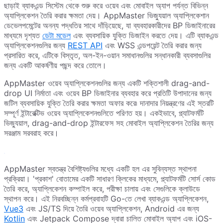
ছাড়াই ব্যাকএন্ড সিস্টেম থেকে শুরু করে ওয়েব এবং মোবাইল অ্যাপ পর্যন্ত বিভিন্ন
অ্যাপ্লিকেশন তৈরি করার ক্ষমতা দেয়। AppMaster ভিজ্যুয়াল অ্যাপ্লিকেশান
ডেভেলপমেন্টের অনন্য পদ্ধতির সাথে দাঁড়িয়েছে, যা ব্যবহারকারীদের BP ডিজাইনারের
মাধ্যমে দৃশ্যত
ডেটা মডেল
এবং ব্যবসায়িক যুক্তি ডিজাইন করতে দেয়। এটি ব্যাকএন্ড
অ্যাপ্লিকেশনগুলির জন্য
REST API
এবং WSS এন্ডপয়েন্ট তৈরি করার জন্য
প্রসারিত করে, এটিকে বিস্তৃত, অল-ইন-ওয়ান সমাধানগুলির সন্ধানকারী ব্যবসাগুলির
জন্য একটি আকর্ষণীয় পছন্দ করে তোলে।
AppMaster ওয়েব অ্যাপ্লিকেশনগুলির জন্য একটি শক্তিশালী drag-and-
drop UI নির্মাতা এবং ওয়েব BP ডিজাইনার ব্যবহার করে প্রতিটি উপাদানের জন্য
জটিল ব্যবসায়িক যুক্তি তৈরি করার ক্ষমতা অফার করে৷ দানাদার নিয়ন্ত্রণের এই স্তরটি
সম্পূর্ণ ইন্টারেক্টিভ ওয়েব অ্যাপ্লিকেশনগুলিতে পরিণত হয়। একইভাবে, প্ল্যাটফর্মটি
ভিজ্যুয়াল, drag-and-drop ইন্টারফেস সহ মোবাইল অ্যাপ্লিকেশন তৈরির জন্য
সরঞ্জাম সরবরাহ করে।
AppMaster স্বতন্ত্র বৈশিষ্ট্যগুলির মধ্যে একটি হল এর সুবিন্যস্ত স্থাপনা
প্রক্রিয়া। 'প্রকাশ' বোতামের একটি সাধারণ ক্লিকের মাধ্যমে, প্ল্যাটফর্মটি সোর্স কোড
তৈরি করে, অ্যাপ্লিকেশন কম্পাইল করে, পরীক্ষা চালায় এবং সেগুলিকে ক্লাউডে
স্থাপন করে। এই নিরবচ্ছিন্ন কর্মপ্রবাহটি Go-তে লেখা ব্যাকএন্ড অ্যাপ্লিকেশন,
Vue3
এবং JS/TS দিয়ে তৈরি ওয়েব অ্যাপ্লিকেশন, Android এর জন্য
Kotlin
এবং Jetpack Compose দ্বারা চালিত মোবাইল অ্যাপ এবং iOS-