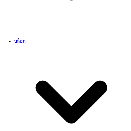
บล็อก