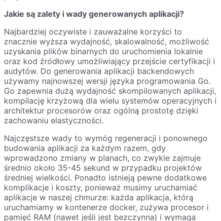
Jakie są zalety i wady generowanych aplikacji?
Najbardziej oczywiste i zauważalne korzyści to
znacznie wyższa wydajność, skalowalność, możliwość
uzyskania plików binarnych do uruchomienia lokalnie
oraz kod źródłowy umożliwiający przejście certyfikacji i
audytów. Do generowania aplikacji backendowych
używamy najnowszej wersji języka programowania Go.
Go zapewnia dużą wydajność skompilowanych aplikacji,
kompilację krzyżową dla wielu systemów operacyjnych i
architektur procesorów oraz ogólną prostotę dzięki
zachowaniu elastyczności.
Najczęstsze wady to wymóg regeneracji i ponownego
budowania aplikacji za każdym razem, gdy
wprowadzono zmiany w planach, co zwykle zajmuje
średnio około 35-45 sekund w przypadku projektów
średniej wielkości. Ponadto istnieją pewne dodatkowe
komplikacje i koszty, ponieważ musimy uruchamiać
aplikacje w naszej chmurze: każda aplikacja, którą
uruchamiamy w kontenerze docker, zużywa procesor i
pamięć RAM (nawet jeśli jest bezczynna) i wymaga