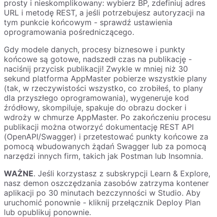
prosty i nieskomplikowany: wybierz BP, zdefiniuj adres
URL i metodę REST, a jeśli potrzebujesz autoryzacji na
tym punkcie końcowym - sprawdź ustawienia
oprogramowania pośredniczącego.
Gdy modele danych, procesy biznesowe i punkty
końcowe są gotowe, nadszedł czas na publikację -
naciśnij przycisk publikacji! Zwykle w mniej niż 30
sekund platforma AppMaster pobierze wszystkie plany
(tak, w rzeczywistości wszystko, co zrobiłeś, to plany
dla przyszłego oprogramowania), wygeneruje kod
źródłowy, skompiluje, spakuje do obrazu docker i
wdroży w chmurze AppMaster. Po zakończeniu procesu
publikacji można otworzyć dokumentację REST API
(OpenAPI/Swagger) i przetestować punkty końcowe za
pomocą wbudowanych żądań Swagger lub za pomocą
narzędzi innych firm, takich jak Postman lub Insomnia.
WAŻNE
. Jeśli korzystasz z subskrypcji Learn & Explore,
nasz demon oszczędzania zasobów zatrzyma kontener
aplikacji po 30 minutach bezczynności w Studio. Aby
uruchomić ponownie - kliknij przełącznik Deploy Plan
lub opublikuj ponownie.