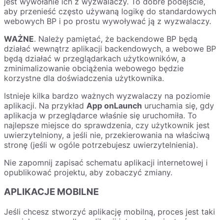
jest wywołanie ich z wyzwalaczy. To dobre podejście,
aby przenieść często używaną logikę do standardowych
webowych BP i po prostu wywoływać ją z wyzwalaczy.
WAŻNE
. Należy pamiętać, że backendowe BP będą
działać wewnątrz aplikacji backendowych, a webowe BP
będą działać w przeglądarkach użytkowników, a
zminimalizowanie obciążenia webowego będzie
korzystne dla doświadczenia użytkownika.
Istnieje kilka bardzo ważnych wyzwalaczy na poziomie
aplikacji. Na przykład
App onLaunch
uruchamia się, gdy
aplikacja w przeglądarce właśnie się uruchomiła. To
najlepsze miejsce do sprawdzenia, czy użytkownik jest
uwierzytelniony, a jeśli nie, przekierowania na właściwą
stronę (jeśli w ogóle potrzebujesz uwierzytelnienia).
Nie zapomnij zapisać schematu aplikacji internetowej i
opublikować projektu, aby zobaczyć zmiany.
APLIKACJE MOBILNE
Jeśli chcesz stworzyć aplikację mobilną, proces jest taki