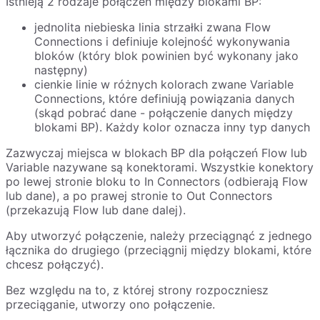
Istnieją 2 rodzaje połączeń między blokami BP:
jednolita niebieska linia strzałki zwana Flow
Connections i definiuje kolejność wykonywania
bloków (który blok powinien być wykonany jako
następny)
cienkie linie w różnych kolorach zwane Variable
Connections, które definiują powiązania danych
(skąd pobrać dane - połączenie danych między
blokami BP). Każdy kolor oznacza inny typ danych
Zazwyczaj miejsca w blokach BP dla połączeń Flow lub
Variable nazywane są konektorami. Wszystkie konektory
po lewej stronie bloku to In Connectors (odbierają Flow
lub dane), a po prawej stronie to Out Connectors
(przekazują Flow lub dane dalej).
Aby utworzyć połączenie, należy przeciągnąć z jednego
łącznika do drugiego (przeciągnij między blokami, które
chcesz połączyć).
Bez względu na to, z której strony rozpoczniesz
przeciąganie, utworzy ono połączenie.