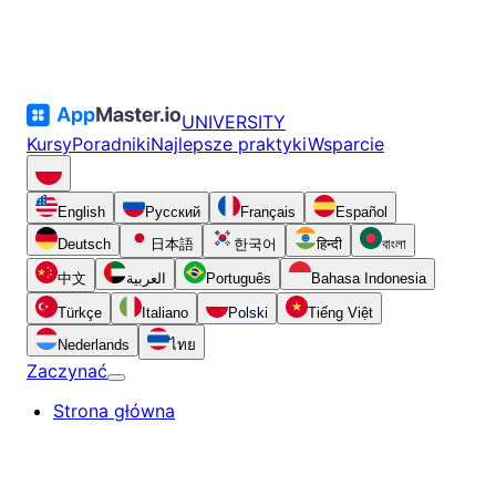
UNIVERSITY
Kursy
Poradniki
Najlepsze praktyki
Wsparcie
English
Русский
Français
Español
Deutsch
日本語
한국어
हिन्दी
বাংলা
中文
العربية
Português
Bahasa Indonesia
Türkçe
Italiano
Polski
Tiếng Việt
Nederlands
ไทย
Zaczynać
Strona główna