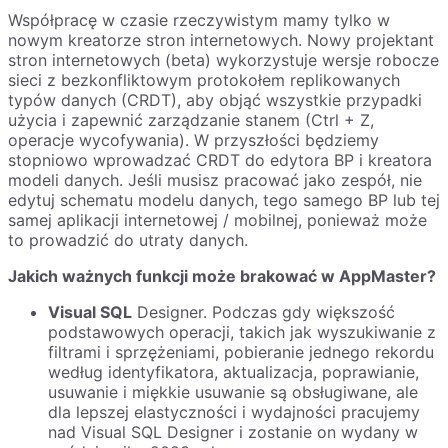
Współpracę w czasie rzeczywistym mamy tylko w
nowym kreatorze stron internetowych. Nowy projektant
stron internetowych (beta) wykorzystuje wersje robocze
sieci z bezkonfliktowym protokołem replikowanych
typów danych (CRDT), aby objąć wszystkie przypadki
użycia i zapewnić zarządzanie stanem (Ctrl + Z,
operacje wycofywania). W przyszłości będziemy
stopniowo wprowadzać CRDT do edytora BP i kreatora
modeli danych. Jeśli musisz pracować jako zespół, nie
edytuj schematu modelu danych, tego samego BP lub tej
samej aplikacji internetowej / mobilnej, ponieważ może
to prowadzić do utraty danych.
Jakich ważnych funkcji może brakować w AppMaster?
Visual SQL
Designer. Podczas gdy większość
podstawowych operacji, takich jak wyszukiwanie z
filtrami i sprzężeniami, pobieranie jednego rekordu
według identyfikatora, aktualizacja, poprawianie,
usuwanie i miękkie usuwanie są obsługiwane, ale
dla lepszej elastyczności i wydajności pracujemy
nad Visual SQL Designer i zostanie on wydany w