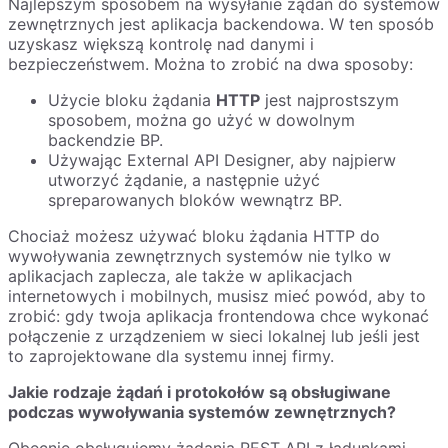
Najlepszym sposobem na wysyłanie żądań do systemów
zewnętrznych jest aplikacja backendowa. W ten sposób
uzyskasz większą kontrolę nad danymi i
bezpieczeństwem. Można to zrobić na dwa sposoby:
Użycie bloku żądania
HTTP
jest najprostszym
sposobem, można go użyć w dowolnym
backendzie BP.
Używając External API Designer, aby najpierw
utworzyć żądanie, a następnie użyć
spreparowanych bloków wewnątrz BP.
Chociaż możesz używać bloku żądania HTTP do
wywoływania zewnętrznych systemów nie tylko w
aplikacjach zaplecza, ale także w aplikacjach
internetowych i mobilnych, musisz mieć powód, aby to
zrobić: gdy twoja aplikacja frontendowa chce wykonać
połączenie z urządzeniem w sieci lokalnej lub jeśli jest
to zaprojektowane dla systemu innej firmy.
Jakie rodzaje żądań i protokołów są obsługiwane
podczas wywoływania systemów zewnętrznych?
Obecnie obsługujemy żądania REST API z ładunkami