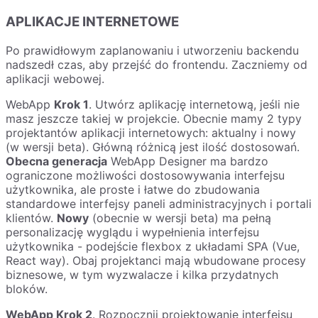
APLIKACJE INTERNETOWE
Po prawidłowym zaplanowaniu i utworzeniu backendu
nadszedł czas, aby przejść do frontendu. Zaczniemy od
aplikacji webowej.
WebApp
Krok 1
. Utwórz aplikację internetową, jeśli nie
masz jeszcze takiej w projekcie. Obecnie mamy 2 typy
projektantów aplikacji internetowych: aktualny i nowy
(w wersji beta). Główną różnicą jest ilość dostosowań.
Obecna generacja
WebApp Designer ma bardzo
ograniczone możliwości dostosowywania interfejsu
użytkownika, ale proste i łatwe do zbudowania
standardowe interfejsy paneli administracyjnych i portali
klientów.
Nowy
(obecnie w wersji beta) ma pełną
personalizację wyglądu i wypełnienia interfejsu
użytkownika - podejście flexbox z układami SPA (Vue,
React way). Obaj projektanci mają wbudowane procesy
biznesowe, w tym wyzwalacze i kilka przydatnych
bloków.
WebApp Krok 2
. Rozpocznij projektowanie interfejsu