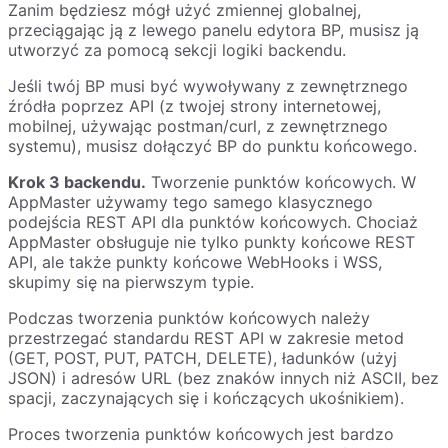
Zanim będziesz mógł użyć zmiennej globalnej,
przeciągając ją z lewego panelu edytora BP, musisz ją
utworzyć za pomocą sekcji logiki backendu.
Jeśli twój BP musi być wywoływany z zewnętrznego
źródła poprzez API (z twojej strony internetowej,
mobilnej, używając postman/curl, z zewnętrznego
systemu), musisz dołączyć BP do punktu końcowego.
Krok 3 backendu.
Tworzenie punktów końcowych. W
AppMaster używamy tego samego klasycznego
podejścia REST API dla punktów końcowych. Chociaż
AppMaster obsługuje nie tylko punkty końcowe REST
API, ale także punkty końcowe WebHooks i WSS,
skupimy się na pierwszym typie.
Podczas tworzenia punktów końcowych należy
przestrzegać standardu REST API w zakresie metod
(GET, POST, PUT, PATCH, DELETE), ładunków (użyj
JSON) i adresów URL (bez znaków innych niż ASCII, bez
spacji, zaczynających się i kończących ukośnikiem).
Proces tworzenia punktów końcowych jest bardzo