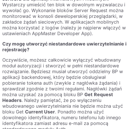
Wystarczy umieścić ten blok w dowolnym wyzwalaczu i
wywołać go. Wykonanie bloków Server Request można
monitorować w konsoli deweloperskiej przeglądarki, w
zakładce żądań sieciowych. W aplikacjach mobilnych
można korzystać z logów (należy je najpierw włączyć w
ustawieniach AppMaster Developer App).
Czy mogę utworzyć niestandardowe uwierzytelnianie i
rejestrację?
Oczywiście, możesz całkowicie wyłączyć wbudowany
moduł autoryzacji i stworzyć w pełni niestandardowe
rozwiązanie. Będziesz musiał utworzyć oddzielny BP w
aplikacji backendowej, który będzie obsługiwał
pobieranie tokena auth (zwykle z nagłówka żądania) i
sprawdzał zgodnie z twoimi regułami. Nagłówki żądań
można uzyskać za pomocą bloku BP
Get
Request
Headers
. Należy pamiętać, że po wyłączeniu
wbudowanego uwierzytelniania nie będzie można użyć
bloku Get
Current User
. Ponadto można użyć
dowolnego identyfikatora, numeru telefonu lub innego
identyfikatora zamiast adresu e-mail za pomocą
standardowego modułu Auth.