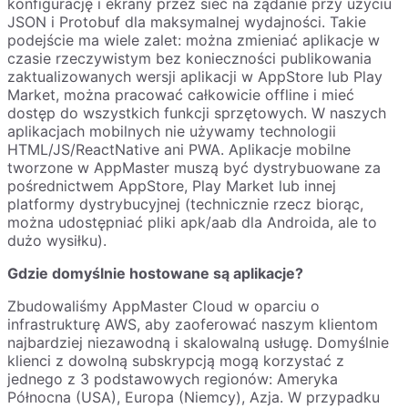
konfigurację i ekrany przez sieć na żądanie przy użyciu
JSON i Protobuf dla maksymalnej wydajności. Takie
podejście ma wiele zalet: można zmieniać aplikacje w
czasie rzeczywistym bez konieczności publikowania
zaktualizowanych wersji aplikacji w AppStore lub Play
Market, można pracować całkowicie offline i mieć
dostęp do wszystkich funkcji sprzętowych. W naszych
aplikacjach mobilnych nie używamy technologii
HTML/JS/ReactNative ani PWA. Aplikacje mobilne
tworzone w AppMaster muszą być dystrybuowane za
pośrednictwem AppStore, Play Market lub innej
platformy dystrybucyjnej (technicznie rzecz biorąc,
można udostępniać pliki apk/aab dla Androida, ale to
dużo wysiłku).
Gdzie domyślnie hostowane są aplikacje?
Zbudowaliśmy AppMaster Cloud w oparciu o
infrastrukturę AWS, aby zaoferować naszym klientom
najbardziej niezawodną i skalowalną usługę. Domyślnie
klienci z dowolną subskrypcją mogą korzystać z
jednego z 3 podstawowych regionów: Ameryka
Północna (USA), Europa (Niemcy), Azja. W przypadku