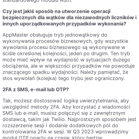
Czy jest jakiś sposób na utworzenie operacji
bezpiecznych dla wątków dla niezawodnych liczników i
innych uporządkowanych przypadków wykonania?
AppMaster obsługuje tryb jednowątkowy do
wykonywania procesów biznesowych, gdy wszystkie
wywołania procesu biznesowego są wykonywane w
ściśle określonej kolejności, jeden po drugim. Ten tryb
może mieć wpływ na wydajność w sytuacjach dużego
obciążenia, ale w większości przypadków nie powoduje
znaczącego spadku wydajności. Należy pamiętać, że
stos wywołań (kolejka) tego trybu jest ograniczony.
2FA z SMS, e-mail lub OTP?
Tak, możesz dostosować logikę uwierzytelniania, aby
uwzględnić metody 2FA. Aby korzystać z wiadomości
SMS lub e-mail, musisz połączyć się z zewnętrznym
dostawcą, takim jak Twilio. Najprostszym sposobem jest
rozszerzenie sesji i dodanie dodatkowych pól do
kontrolowania 2FA w sesji. W Q3 2023 wprowadzimy
moduł OTP oparty na czasie, który będzie