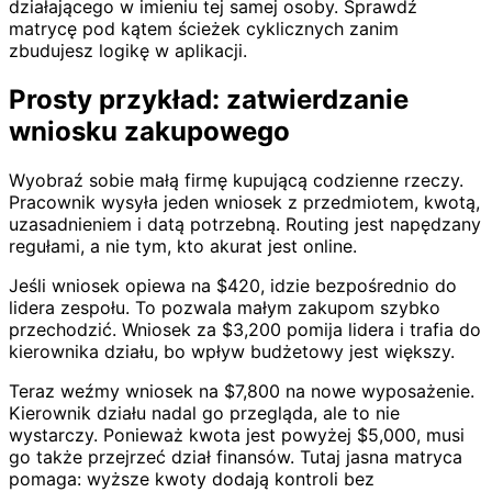
działającego w imieniu tej samej osoby. Sprawdź
matrycę pod kątem ścieżek cyklicznych zanim
zbudujesz logikę w aplikacji.
Prosty przykład: zatwierdzanie
wniosku zakupowego
Wyobraź sobie małą firmę kupującą codzienne rzeczy.
Pracownik wysyła jeden wniosek z przedmiotem, kwotą,
uzasadnieniem i datą potrzebną. Routing jest napędzany
regułami, a nie tym, kto akurat jest online.
Jeśli wniosek opiewa na $420, idzie bezpośrednio do
lidera zespołu. To pozwala małym zakupom szybko
przechodzić. Wniosek za $3,200 pomija lidera i trafia do
kierownika działu, bo wpływ budżetowy jest większy.
Teraz weźmy wniosek na $7,800 na nowe wyposażenie.
Kierownik działu nadal go przegląda, ale to nie
wystarczy. Ponieważ kwota jest powyżej $5,000, musi
go także przejrzeć dział finansów. Tutaj jasna matryca
pomaga: wyższe kwoty dodają kontroli bez