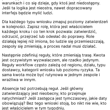
warunkach i co się dzieje, gdy ktoś jest niedostępny.
Jeśli ta logika jest nieostra, nawet dopracowany
interfejs będzie mylić ludzi.
Dla każdego typu wniosku zmapuj poziomy zatwierdzeń
w kolejności. Zapisz rolę, która jest właścicielem
każdego kroku i co ten krok pozwala: zatwierdzić,
odrzucić, przejrzeć lub odesłać do poprawy. Role
działają lepiej niż imiona, bo ludzie się przemieszczają,
zespoły się zmieniają, a proces nadal musi działać.
Następnie zdefiniuj reguły, które zmieniają trasę. Kwota
jest oczywistym wyzwalaczem, ale rzadko jedynym.
Reguły workflow często zależą od regionu, działu, typu
dostawcy, kategorii wniosku lub poziomu ryzyka. Ta
sama kwota może być rutynowa w jednym zespole i
wrażliwa w innym.
Absencje też potrzebują reguł. Jeśli główny
zatwierdzający jest nieobecny, kto przejmuje
natychmiast? Jeśli zastępca jest tymczasowy, jakie daty
obowiązują? Bez tego wnioski stoją, bo nikt nie wie, kto
jest właścicielem w tym tygodniu.