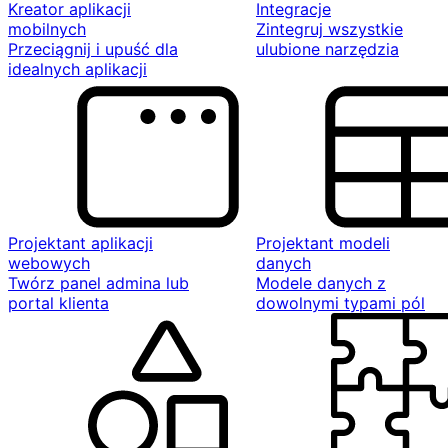
Kreator aplikacji
Integracje
mobilnych
Zintegruj wszystkie
Przeciągnij i upuść dla
ulubione narzędzia
idealnych aplikacji
Projektant aplikacji
Projektant modeli
webowych
danych
Twórz panel admina lub
Modele danych z
portal klienta
dowolnymi typami pól