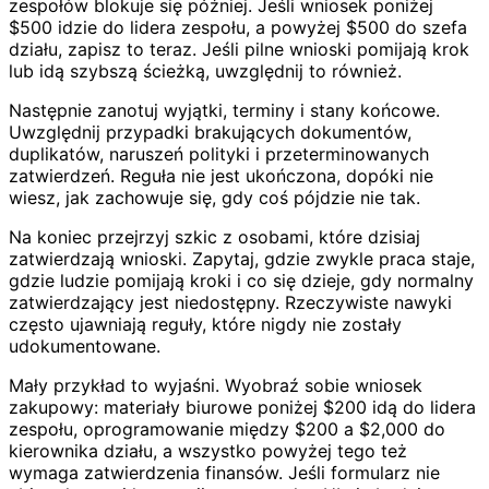
zespołów blokuje się później. Jeśli wniosek poniżej
$500 idzie do lidera zespołu, a powyżej $500 do szefa
działu, zapisz to teraz. Jeśli pilne wnioski pomijają krok
lub idą szybszą ścieżką, uwzględnij to również.
Następnie zanotuj wyjątki, terminy i stany końcowe.
Uwzględnij przypadki brakujących dokumentów,
duplikatów, naruszeń polityki i przeterminowanych
zatwierdzeń. Reguła nie jest ukończona, dopóki nie
wiesz, jak zachowuje się, gdy coś pójdzie nie tak.
Na koniec przejrzyj szkic z osobami, które dzisiaj
zatwierdzają wnioski. Zapytaj, gdzie zwykle praca staje,
gdzie ludzie pomijają kroki i co się dzieje, gdy normalny
zatwierdzający jest niedostępny. Rzeczywiste nawyki
często ujawniają reguły, które nigdy nie zostały
udokumentowane.
Mały przykład to wyjaśni. Wyobraź sobie wniosek
zakupowy: materiały biurowe poniżej $200 idą do lidera
zespołu, oprogramowanie między $200 a $2,000 do
kierownika działu, a wszystko powyżej tego też
wymaga zatwierdzenia finansów. Jeśli formularz nie