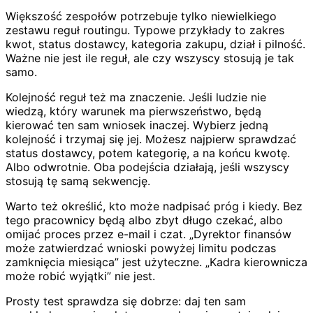
Większość zespołów potrzebuje tylko niewielkiego
zestawu reguł routingu. Typowe przykłady to zakres
kwot, status dostawcy, kategoria zakupu, dział i pilność.
Ważne nie jest ile reguł, ale czy wszyscy stosują je tak
samo.
Kolejność reguł też ma znaczenie. Jeśli ludzie nie
wiedzą, który warunek ma pierwszeństwo, będą
kierować ten sam wniosek inaczej. Wybierz jedną
kolejność i trzymaj się jej. Możesz najpierw sprawdzać
status dostawcy, potem kategorię, a na końcu kwotę.
Albo odwrotnie. Oba podejścia działają, jeśli wszyscy
stosują tę samą sekwencję.
Warto też określić, kto może nadpisać próg i kiedy. Bez
tego pracownicy będą albo zbyt długo czekać, albo
omijać proces przez e-mail i czat. „Dyrektor finansów
może zatwierdzać wnioski powyżej limitu podczas
zamknięcia miesiąca” jest użyteczne. „Kadra kierownicza
może robić wyjątki” nie jest.
Prosty test sprawdza się dobrze: daj ten sam