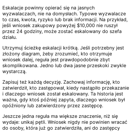
Eskalacje powinny opierać się na jasnych
wyzwalaczach, nie na domysłach. Typowe wyzwalacze
to czas, kwota, ryzyko lub brak informacji. Na przykład,
jeśli wniosek zakupowy powyżej $10,000 nie ruszył
przez 24 godziny, może zostać eskalowany do szefa
działu.
Utrzymuj ścieżkę eskalacji krótką. Jeśli potrzebny jest
złożony diagram, żeby zrozumieć, kto otrzymuje
wniosek dalej, reguła jest prawdopodobnie zbyt
skomplikowana. Jedno lub dwa jasne przeskoki zwykle
wystarczą.
Zapisuj też każdą decyzję. Zachowaj informację, kto
zatwierdził, kto zastępował, kiedy nastąpiło przekazanie
i dlaczego wniosek został eskalowany. Ta historia jest
ważna, gdy ktoś później zapyta, dlaczego wniosek był
opóźniony lub zatwierdzony przez zastępcę.
Jeszcze jedna reguła ma większe znaczenie, niż się
wydaje: unikaj pętli. Wniosek nigdy nie powinien wracać
do osoby, która już go zatwierdziła, ani do zastępcy