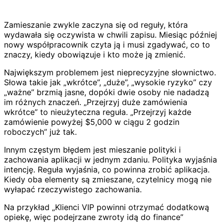
Zamieszanie zwykle zaczyna się od reguły, która
wydawała się oczywista w chwili zapisu. Miesiąc później
nowy współpracownik czyta ją i musi zgadywać, co to
znaczy, kiedy obowiązuje i kto może ją zmienić.
Największym problemem jest nieprecyzyjne słownictwo.
Słowa takie jak „wkrótce”, „duże”, „wysokie ryzyko” czy
„ważne” brzmią jasne, dopóki dwie osoby nie nadadzą
im różnych znaczeń. „Przejrzyj duże zamówienia
wkrótce” to nieużyteczna reguła. „Przejrzyj każde
zamówienie powyżej $5,000 w ciągu 2 godzin
roboczych” już tak.
Innym częstym błędem jest mieszanie polityki i
zachowania aplikacji w jednym zdaniu. Polityka wyjaśnia
intencję. Reguła wyjaśnia, co powinna zrobić aplikacja.
Kiedy oba elementy są zmieszane, czytelnicy mogą nie
wyłapać rzeczywistego zachowania.
Na przykład „Klienci VIP powinni otrzymać dodatkową
opiekę, więc podejrzane zwroty idą do finance”