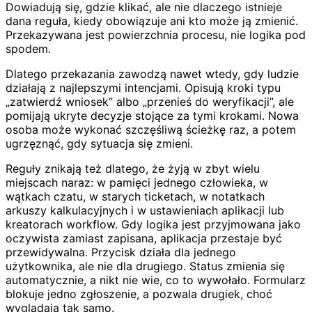
Dowiadują się, gdzie klikać, ale nie dlaczego istnieje
dana reguła, kiedy obowiązuje ani kto może ją zmienić.
Przekazywana jest powierzchnia procesu, nie logika pod
spodem.
Dlatego przekazania zawodzą nawet wtedy, gdy ludzie
działają z najlepszymi intencjami. Opisują kroki typu
„zatwierdź wniosek” albo „przenieś do weryfikacji”, ale
pomijają ukryte decyzje stojące za tymi krokami. Nowa
osoba może wykonać szczęśliwą ścieżkę raz, a potem
ugrzęznąć, gdy sytuacja się zmieni.
Reguły znikają też dlatego, że żyją w zbyt wielu
miejscach naraz: w pamięci jednego człowieka, w
wątkach czatu, w starych ticketach, w notatkach
arkuszy kalkulacyjnych i w ustawieniach aplikacji lub
kreatorach workflow. Gdy logika jest przyjmowana jako
oczywista zamiast zapisana, aplikacja przestaje być
przewidywalna. Przycisk działa dla jednego
użytkownika, ale nie dla drugiego. Status zmienia się
automatycznie, a nikt nie wie, co to wywołało. Formularz
blokuje jedno zgłoszenie, a pozwala drugiek, choć
wyglądają tak samo.