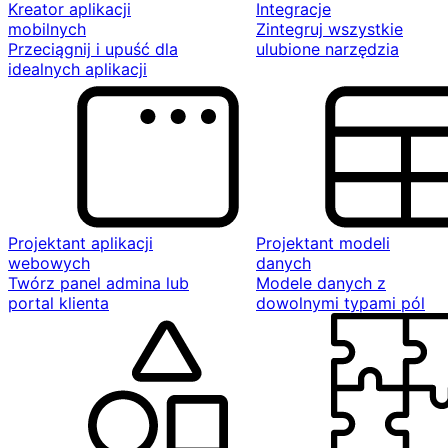
Kreator aplikacji
Integracje
mobilnych
Zintegruj wszystkie
Przeciągnij i upuść dla
ulubione narzędzia
idealnych aplikacji
Projektant aplikacji
Projektant modeli
webowych
danych
Twórz panel admina lub
Modele danych z
portal klienta
dowolnymi typami pól