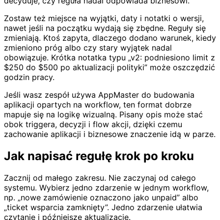
decyduje, czy reguła nadal odpowiada biznesowi.
Zostaw też miejsce na wyjątki, daty i notatki o wersji,
nawet jeśli na początku wydają się zbędne. Reguły się
zmieniają. Ktoś zapyta, dlaczego dodano warunek, kiedy
zmieniono próg albo czy stary wyjątek nadal
obowiązuje. Krótka notatka typu „v2: podniesiono limit z
$250 do $500 po aktualizacji polityki” może oszczędzić
godzin pracy.
Jeśli wasz zespół używa AppMaster do budowania
aplikacji opartych na workflow, ten format dobrze
mapuje się na logikę wizualną. Pisany opis może stać
obok triggera, decyzji i flow akcji, dzięki czemu
zachowanie aplikacji i biznesowe znaczenie idą w parze.
Jak napisać regułę krok po kroku
Zacznij od małego zakresu. Nie zaczynaj od całego
systemu. Wybierz jedno zdarzenie w jednym workflow,
np. „nowe zamówienie oznaczono jako unpaid” albo
„ticket wsparcia zamknięty”. Jedno zdarzenie ułatwia
czytanie i późniejsze aktualizacje.