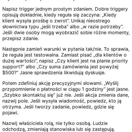
Napisz trigger jednym prostym zdaniem. Dobre triggery
opisują dokładnie, kiedy reguła się zaczyna: „Kiedy
klient wysyła prośbę o zwrot”. Unikaj nieostrego
słownictwa typu „jeśli trzeba” albo „w razie potrzeby”.
Jeśli dwie osoby mogą wyobrazić sobie różne momenty,
przepisz zdanie.
Następnie zamień warunki w pytania tak/nie. To sprawia,
że reguła jest testowalna. Zamiast pisać „dla klientów o
dużej wartości”, napisz „Czy klient jest na planie priority
support?” albo „Czy suma zamówienia jest powyżej
$500?” Jasne sprawdzenia likwidują dyskusje.
Potem zdefiniuj akcję precyzyjnymi słowami. „Wyślij
przypomnienie o płatności w ciągu 1 godziny” jest jasne.
„Szybko skontaktuj się” już nie. Jeśli akcja zmienia dane,
nazwij pole. Jeśli wysyła wiadomość, powiedz, kto ją
otrzyma. Jeśli tworzy zadanie, powiedz, gdzie się
pojawi.
Nazwij właściciela rolą, nie tylko osobą. Ludzie
odchodzą, zmieniają stanowiska lub się zastępują.