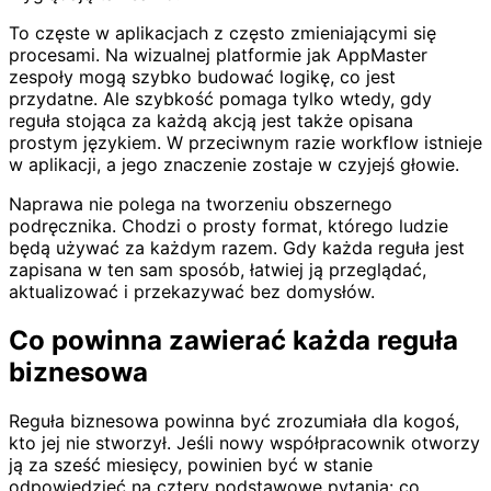
To częste w aplikacjach z często zmieniającymi się
procesami. Na wizualnej platformie jak AppMaster
zespoły mogą szybko budować logikę, co jest
przydatne. Ale szybkość pomaga tylko wtedy, gdy
reguła stojąca za każdą akcją jest także opisana
prostym językiem. W przeciwnym razie workflow istnieje
w aplikacji, a jego znaczenie zostaje w czyjejś głowie.
Naprawa nie polega na tworzeniu obszernego
podręcznika. Chodzi o prosty format, którego ludzie
będą używać za każdym razem. Gdy każda reguła jest
zapisana w ten sam sposób, łatwiej ją przeglądać,
aktualizować i przekazywać bez domysłów.
Co powinna zawierać każda reguła
biznesowa
Reguła biznesowa powinna być zrozumiała dla kogoś,
kto jej nie stworzył. Jeśli nowy współpracownik otworzy
ją za sześć miesięcy, powinien być w stanie
odpowiedzieć na cztery podstawowe pytania: co