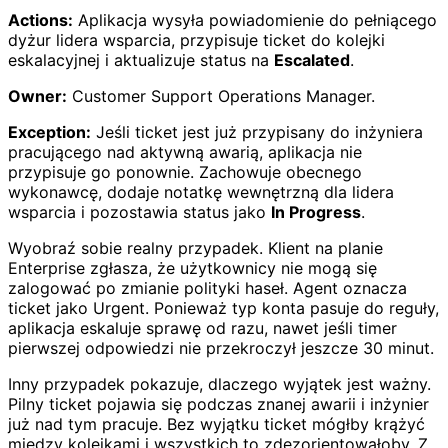
Actions:
Aplikacja wysyła powiadomienie do pełniącego
dyżur lidera wsparcia, przypisuje ticket do kolejki
eskalacyjnej i aktualizuje status na
Escalated
.
Owner:
Customer Support Operations Manager.
Exception:
Jeśli ticket jest już przypisany do inżyniera
pracującego nad aktywną awarią, aplikacja nie
przypisuje go ponownie. Zachowuje obecnego
wykonawcę, dodaje notatkę wewnętrzną dla lidera
wsparcia i pozostawia status jako
In Progress
.
Wyobraź sobie realny przypadek. Klient na planie
Enterprise zgłasza, że użytkownicy nie mogą się
zalogować po zmianie polityki haseł. Agent oznacza
ticket jako Urgent. Ponieważ typ konta pasuje do reguły,
aplikacja eskaluje sprawę od razu, nawet jeśli timer
pierwszej odpowiedzi nie przekroczył jeszcze 30 minut.
Inny przypadek pokazuje, dlaczego wyjątek jest ważny.
Pilny ticket pojawia się podczas znanej awarii i inżynier
już nad tym pracuje. Bez wyjątku ticket mógłby krążyć
między kolejkami i wszystkich to zdezorientowałoby. Z