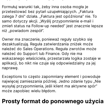
Formułuj warunki tak, żeby inna osoba mogła je
przetestować bez pytań uzupełniających. „Faktura
zalega 7 dni” działa. „Faktura jest opóźniona” nie. To
samo dotyczy akcji. „Wyślij przypomnienie e‑mail i
zmień status na Follow‑up needed” jest znacznie lepsze
niż „powiadom zespół”.
Owner ma znaczenie, ponieważ reguły szybko się
dezaktualizują. Reguła zatwierdzania zniżek może
należeć do Sales Operations. Reguła zwrotów może
należeć do Support lub Finance. Gdy nie ma
wskazanego właściciela, przestarzała logika zostaje w
aplikacji, bo nikt nie czuje się odpowiedzialny za jej
naprawę.
Exceptions to często zapomniany element i powoduje
najwięcej zamieszania później. Jedno zdanie typu „Nie
wysyłaj przypomnienia, jeśli klient ma aktywne spór”
może zapobiec wielu błędom.
Prosty format do ponownego użycia