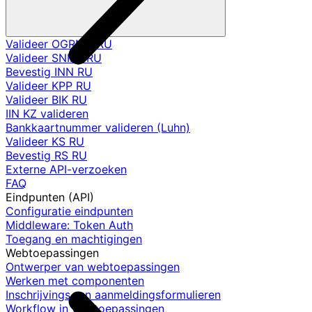
Valideer OGRNIP RU
Valideer SNILS RU
Bevestig INN RU
Valideer KPP RU
Valideer BIK RU
IIN KZ valideren
Bankkaartnummer valideren (Luhn)
Valideer KS RU
Bevestig RS RU
Externe API-verzoeken
FAQ
Eindpunten (API)
Configuratie eindpunten
Middleware: Token Auth
Toegang en machtigingen
Webtoepassingen
Ontwerper van webtoepassingen
Werken met componenten
Inschrijvings- en aanmeldingsformulieren
Workflow in webtoepassingen