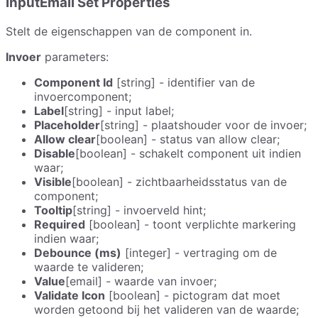
InputEmail Set Properties
Stelt de eigenschappen van de component in.
Invoer
parameters:
Component Id
[string] - identifier van de
invoercomponent;
Label
[string] - input label;
Placeholder
[string] - plaatshouder voor de invoer;
Allow clear
[boolean] - status van allow clear;
Disable
[boolean] - schakelt component uit indien
waar;
Visible
[boolean] - zichtbaarheidsstatus van de
component;
Tooltip
[string] - invoerveld hint;
Required
[boolean] - toont verplichte markering
indien waar;
Debounce (ms)
[integer] - vertraging om de
waarde te valideren;
Value
[email] - waarde van invoer;
Validate Icon
[boolean] - pictogram dat moet
worden getoond bij het valideren van de waarde;