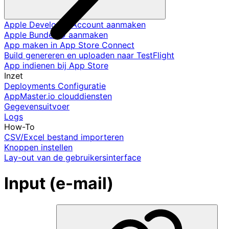
Apple Developer Account aanmaken
Apple Bundel ID aanmaken
App maken in App Store Connect
Build genereren en uploaden naar TestFlight
App indienen bij App Store
Inzet
Deployments Configuratie
AppMaster.io clouddiensten
Gegevensuitvoer
Logs
How-To
CSV/Excel bestand importeren
Knoppen instellen
Lay-out van de gebruikersinterface
Input (e-mail)