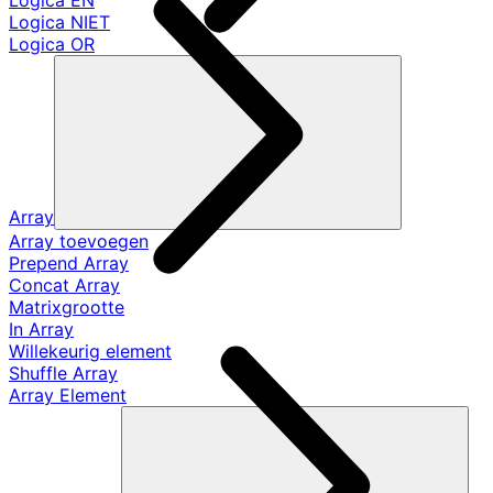
Logica EN
Logica NIET
Logica OR
Array
Array toevoegen
Prepend Array
Concat Array
Matrixgrootte
In Array
Willekeurig element
Shuffle Array
Array Element