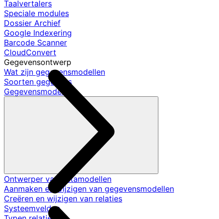
Taalvertalers
Speciale modules
Dossier Archief
Google Indexering
Barcode Scanner
CloudConvert
Gegevensontwerp
Wat zijn gegevensmodellen
Soorten gegevens
Gegevensmodellen
Ontwerper van datamodellen
Aanmaken en wijzigen van gegevensmodellen
Creëren en wijzigen van relaties
Systeemvelden
Typen relaties