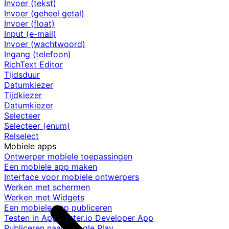
Invoer (tekst)
Invoer (geheel getal)
Invoer (float)
Input (e-mail)
Invoer (wachtwoord)
Ingang (telefoon)
RichText Editor
Tijdsduur
Datumkiezer
Tijdkiezer
Datumkiezer
Selecteer
Selecteer (enum)
Relselect
Mobiele apps
Ontwerper mobiele toepassingen
Een mobiele app maken
Interface voor mobiele ontwerpers
Werken met schermen
Werken met Widgets
Een mobiele app publiceren
Testen in AppMaster.io Developer App
Publiceren naar Google Play