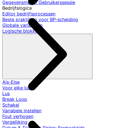
Gegevensmodel Gebruikerssessie
Bedrijfslogica
Editor bedrijfsprocessen
Beste praktijken voor BP-scheiding
Globale variabelen
Logische blokken
Als-Else
Voor elke lus
Lus
Break Loop
Schakel
Variabele instellen
Fout verhogen
Vergelijking
Datum & Tijd naar String: Formaatgids