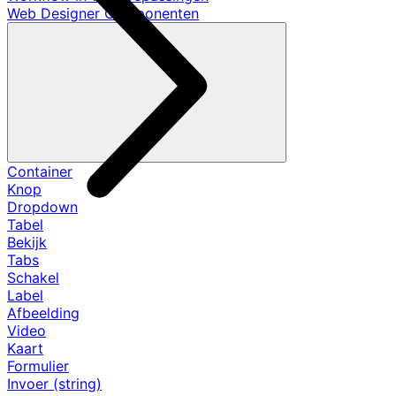
Web Designer Componenten
Container
Knop
Dropdown
Tabel
Bekijk
Tabs
Schakel
Label
Afbeelding
Video
Kaart
Formulier
Invoer (string)