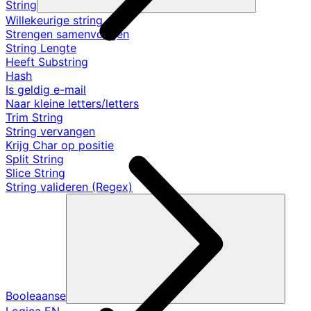
String
Willekeurige string
Strengen samenvoegen
String Lengte
Heeft Substring
Hash
Is geldig e-mail
Naar kleine letters/letters
Trim String
String vervangen
Krijg Char op positie
Split String
Slice String
String valideren (Regex)
Booleaanse