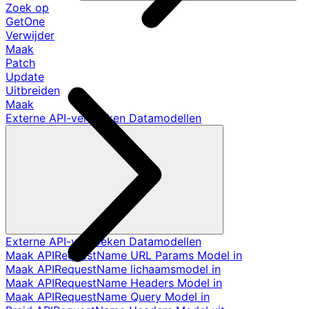
Zoek op
GetOne
Verwijder
Maak
Patch
Update
Uitbreiden
Maak
Externe API-verzoeken Datamodellen
Externe API-verzoeken Datamodellen
Maak APIRequestName URL Params Model in
Maak APIRequestName lichaamsmodel in
Maak APIRequestName Headers Model in
Maak APIRequestName Query Model in