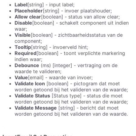
Label
[string] - input label;
Placeholder
[string] - invoer plaatshouder;
Allow clear
[boolean] - status van allow clear;
Disable
[boolean] - schakelt component uit indien
waar;
Visible
[boolean] - zichtbaarheidsstatus van de
component;
Tooltip
[string] - invoerveld hint;
Required
[boolean] - toont verplichte markering
indien waar;
Debounce
(ms) [integer] - vertraging om de
waarde te valideren;
Value
[email] - waarde van invoer;
Validate Icon
[boolean] - pictogram dat moet
worden getoond bij het valideren van de waarde;
Validate Status
[Status type] - status die moet
worden getoond bij het valideren van de waarde;
Validate Message
[string] - bericht dat moet
worden getoond bij het valideren van de waarde.