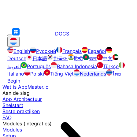
DOCS
English
Русский
Français
Español
Deutsch
日本語
한국어
हिन्दी
বাংলা
中文
العربية
Português
Bahasa Indonesia
Türkçe
Italiano
Polski
Tiếng Việt
Nederlands
ไทย
Begin
Wat is AppMaster.io
Aan de slag
App Architectuur
Snelstart
Beste praktijken
FAQ
Modules (integraties)
Modules
Setup