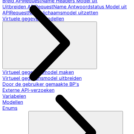
Breid APIRequestName Headers Model uit
Uitbreiden APIRequestName Antwoordstatus Model uit
APIRequestName lichaamsmodel uitzetten
Virtuele gegevensmodellen
Virtueel gegevensmodel maken
Virtueel gegevensmodel uitbreiden
Door de gebruiker gemaakte BP's
Externe API-verzoeken
Variabelen
Modellen
Enums