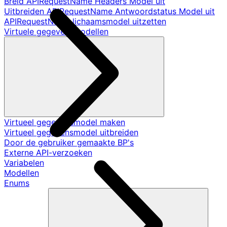
Breid APIRequestName Headers Model uit
Uitbreiden APIRequestName Antwoordstatus Model uit
APIRequestName lichaamsmodel uitzetten
Virtuele gegevensmodellen
Virtueel gegevensmodel maken
Virtueel gegevensmodel uitbreiden
Door de gebruiker gemaakte BP's
Externe API-verzoeken
Variabelen
Modellen
Enums