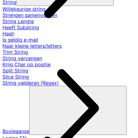
String
Willekeurige string
Strengen samenvoegen
String Lengte
Heeft Substring
Hash
Is geldig e-mail
Naar kleine letters/letters
Trim String
String vervangen
Krijg Char op positie
Split String
Slice String
String valideren (Regex)
Booleaanse