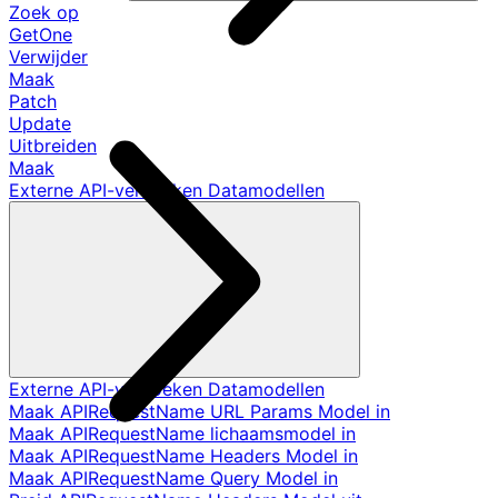
Zoek op
GetOne
Verwijder
Maak
Patch
Update
Uitbreiden
Maak
Externe API-verzoeken Datamodellen
Externe API-verzoeken Datamodellen
Maak APIRequestName URL Params Model in
Maak APIRequestName lichaamsmodel in
Maak APIRequestName Headers Model in
Maak APIRequestName Query Model in