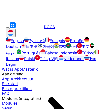
DOCS
English
Русский
Français
Español
Deutsch
日本語
한국어
हिन्दी
বাংলা
中文
العربية
Português
Bahasa Indonesia
Türkçe
Italiano
Polski
Tiếng Việt
Nederlands
ไทย
Begin
Wat is AppMaster.io
Aan de slag
App Architectuur
Snelstart
Beste praktijken
FAQ
Modules (integraties)
Modules
Setup