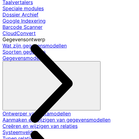
Taalvertalers
Speciale modules
Dossier Archief
Google Indexering
Barcode Scanner
CloudConvert
Gegevensontwerp
Wat zijn gegevensmodellen
Soorten gegevens
Gegevensmodellen
Ontwerper van datamodellen
Aanmaken en wijzigen van gegevensmodellen
Creëren en wijzigen van relaties
Systeemvelden
Typen relaties