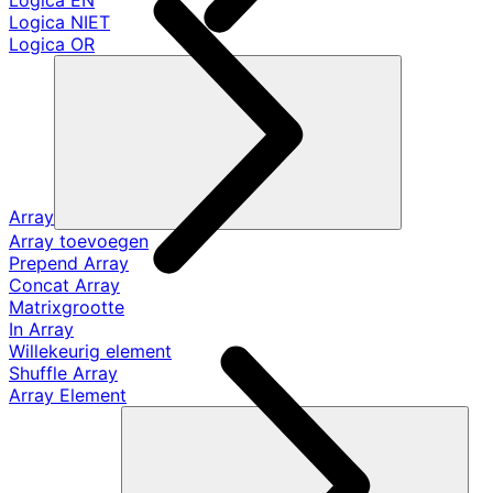
Logica EN
Logica NIET
Logica OR
Array
Array toevoegen
Prepend Array
Concat Array
Matrixgrootte
In Array
Willekeurig element
Shuffle Array
Array Element