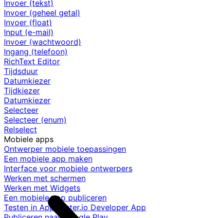
Invoer (tekst)
Invoer (geheel getal)
Invoer (float)
Input (e-mail)
Invoer (wachtwoord)
Ingang (telefoon)
RichText Editor
Tijdsduur
Datumkiezer
Tijdkiezer
Datumkiezer
Selecteer
Selecteer (enum)
Relselect
Mobiele apps
Ontwerper mobiele toepassingen
Een mobiele app maken
Interface voor mobiele ontwerpers
Werken met schermen
Werken met Widgets
Een mobiele app publiceren
Testen in AppMaster.io Developer App
Publiceren naar Google Play