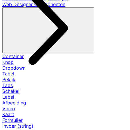
Web Designer Componenten
Container
Knop
Dropdown
Tabel
Bekijk
Tabs
Schakel
Label
Afbeelding
Video
Kaart
Formulier
Invoer (string)