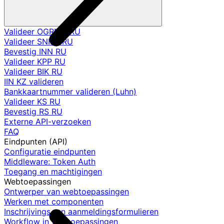
Valideer OGRNIP RU
Valideer SNILS RU
Bevestig INN RU
Valideer KPP RU
Valideer BIK RU
IIN KZ valideren
Bankkaartnummer valideren (Luhn)
Valideer KS RU
Bevestig RS RU
Externe API-verzoeken
FAQ
Eindpunten (API)
Configuratie eindpunten
Middleware: Token Auth
Toegang en machtigingen
Webtoepassingen
Ontwerper van webtoepassingen
Werken met componenten
Inschrijvings- en aanmeldingsformulieren
Workflow in webtoepassingen