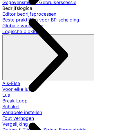
Gegevensmodel Gebruikerssessie
Bedrijfslogica
Editor bedrijfsprocessen
Beste praktijken voor BP-scheiding
Globale variabelen
Logische blokken
Als-Else
Voor elke lus
Lus
Break Loop
Schakel
Variabele instellen
Fout verhogen
Vergelijking
Datum & Tijd naar String: Formaatgids