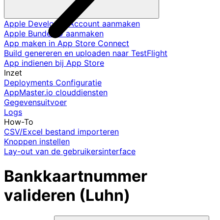
Apple Developer Account aanmaken
Apple Bundel ID aanmaken
App maken in App Store Connect
Build genereren en uploaden naar TestFlight
App indienen bij App Store
Inzet
Deployments Configuratie
AppMaster.io clouddiensten
Gegevensuitvoer
Logs
How-To
CSV/Excel bestand importeren
Knoppen instellen
Lay-out van de gebruikersinterface
Bankkaartnummer
valideren (Luhn)