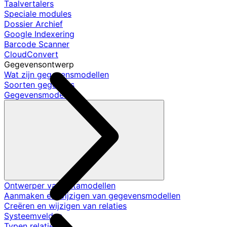
Taalvertalers
Speciale modules
Dossier Archief
Google Indexering
Barcode Scanner
CloudConvert
Gegevensontwerp
Wat zijn gegevensmodellen
Soorten gegevens
Gegevensmodellen
Ontwerper van datamodellen
Aanmaken en wijzigen van gegevensmodellen
Creëren en wijzigen van relaties
Systeemvelden
Typen relaties