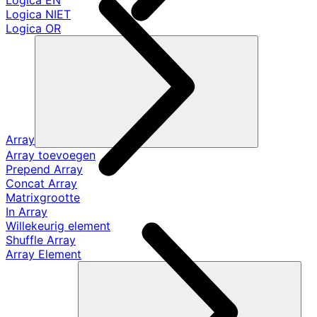
Logica EN
Logica NIET
Logica OR
Array
Array toevoegen
Prepend Array
Concat Array
Matrixgrootte
In Array
Willekeurig element
Shuffle Array
Array Element