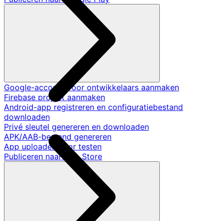
Google-account voor ontwikkelaars aanmaken
Firebase project aanmaken
Android-app registreren en configuratiebestand
downloaden
Privé sleutel genereren en downloaden
APK/AAB-bestand genereren
App uploaden voor testen
Publiceren naar App Store