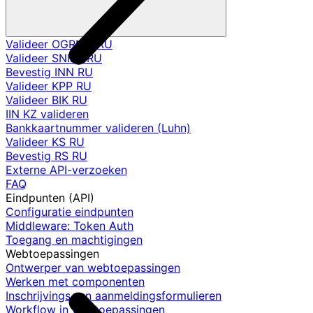
Valideer OGRNIP RU
Valideer SNILS RU
Bevestig INN RU
Valideer KPP RU
Valideer BIK RU
IIN KZ valideren
Bankkaartnummer valideren (Luhn)
Valideer KS RU
Bevestig RS RU
Externe API-verzoeken
FAQ
Eindpunten (API)
Configuratie eindpunten
Middleware: Token Auth
Toegang en machtigingen
Webtoepassingen
Ontwerper van webtoepassingen
Werken met componenten
Inschrijvings- en aanmeldingsformulieren
Workflow in webtoepassingen