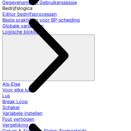
Gegevensmodel Gebruikerssessie
Bedrijfslogica
Editor bedrijfsprocessen
Beste praktijken voor BP-scheiding
Globale variabelen
Logische blokken
Als-Else
Voor elke lus
Lus
Break Loop
Schakel
Variabele instellen
Fout verhogen
Vergelijking
Datum & Tijd naar String: Formaatgids