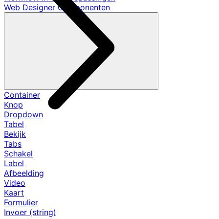
Web Designer Componenten
Container
Knop
Dropdown
Tabel
Bekijk
Tabs
Schakel
Label
Afbeelding
Video
Kaart
Formulier
Invoer (string)