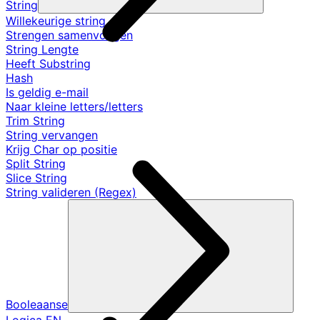
String
Willekeurige string
Strengen samenvoegen
String Lengte
Heeft Substring
Hash
Is geldig e-mail
Naar kleine letters/letters
Trim String
String vervangen
Krijg Char op positie
Split String
Slice String
String valideren (Regex)
Booleaanse