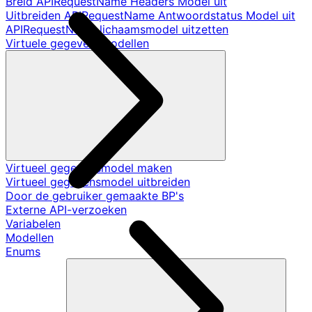
Breid APIRequestName Headers Model uit
Uitbreiden APIRequestName Antwoordstatus Model uit
APIRequestName lichaamsmodel uitzetten
Virtuele gegevensmodellen
Virtueel gegevensmodel maken
Virtueel gegevensmodel uitbreiden
Door de gebruiker gemaakte BP's
Externe API-verzoeken
Variabelen
Modellen
Enums