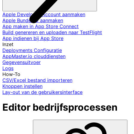
Apple Developer Account aanmaken
Apple Bundel ID aanmaken
App maken in App Store Connect
Build genereren en uploaden naar TestFlight
App indienen bij App Store
Inzet
Deployments Configuratie
AppMaster.io clouddiensten
Gegevensuitvoer
Logs
How-To
CSV/Excel bestand importeren
Knoppen instellen
Lay-out van de gebruikersinterface
Editor bedrijfsprocessen