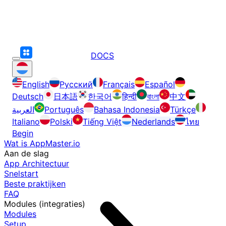
DOCS
English
Русский
Français
Español
Deutsch
日本語
한국어
हिन्दी
বাংলা
中文
العربية
Português
Bahasa Indonesia
Türkçe
Italiano
Polski
Tiếng Việt
Nederlands
ไทย
Begin
Wat is AppMaster.io
Aan de slag
App Architectuur
Snelstart
Beste praktijken
FAQ
Modules (integraties)
Modules
Setup