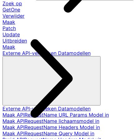
Zoek op
GetOne
Verwijder
Maak
Patch
Update
Uitbreiden
Maak
Externe API-verzoeken Datamodellen
Externe API-verzoeken Datamodellen
Maak APIRequestName URL Params Model in
Maak APIRequestName lichaamsmodel in
Maak APIRequestName Headers Model in
Maak APIRequestName Query Model in