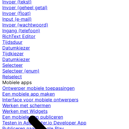
Invoer (tekst)
Invoer (geheel getal)
Invoer (float)
Input (e-mail)
Invoer (wachtwoord)
Ingang (telefoon)
RichText Editor
Tijdsduur
Datumkiezer
Tijdkiezer
Datumkiezer
Selecteer
Selecteer (enum)
Relselect
Mobiele apps
Ontwerper mobiele toepassingen
Een mobiele app maken
Interface voor mobiele ontwerpers
Werken met schermen
Werken met Widgets
Een mobiele app publiceren
Testen in AppMaster.io Developer App
Publiceren naar Google Play