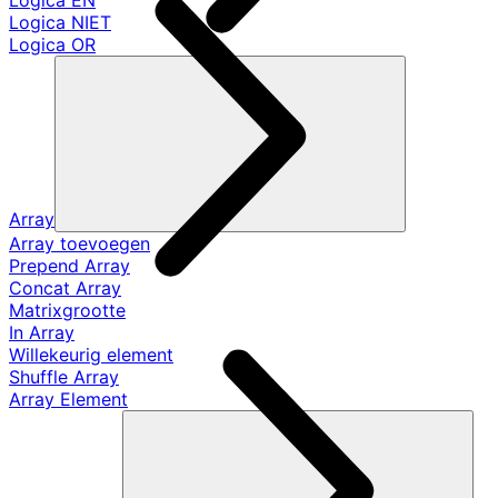
Logica EN
Logica NIET
Logica OR
Array
Array toevoegen
Prepend Array
Concat Array
Matrixgrootte
In Array
Willekeurig element
Shuffle Array
Array Element