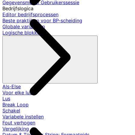
Gegevensmodel Gebruikerssessie
Bedrijfslogica
Editor bedrijfsprocessen
Beste praktijken voor BP-scheiding
Globale variabelen
Logische blokken
Als-Else
Voor elke lus
Lus
Break Loop
Schakel
Variabele instellen
Fout verhogen
Vergelijking
Datum & Tijd naar String: Formaatgids