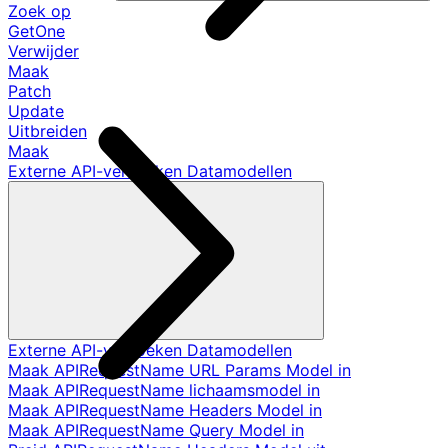
Zoek op
GetOne
Verwijder
Maak
Patch
Update
Uitbreiden
Maak
Externe API-verzoeken Datamodellen
Externe API-verzoeken Datamodellen
Maak APIRequestName URL Params Model in
Maak APIRequestName lichaamsmodel in
Maak APIRequestName Headers Model in
Maak APIRequestName Query Model in