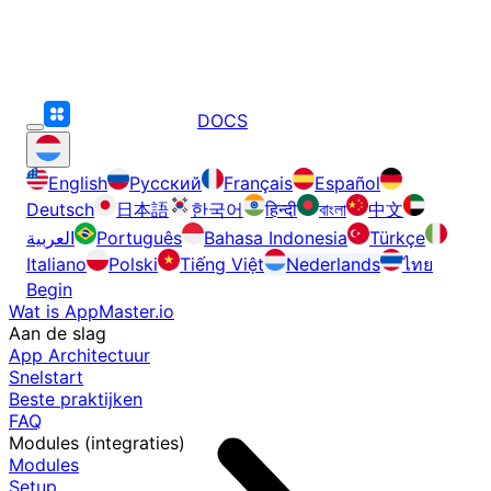
DOCS
English
Русский
Français
Español
Deutsch
日本語
한국어
हिन्दी
বাংলা
中文
العربية
Português
Bahasa Indonesia
Türkçe
Italiano
Polski
Tiếng Việt
Nederlands
ไทย
Begin
Wat is AppMaster.io
Aan de slag
App Architectuur
Snelstart
Beste praktijken
FAQ
Modules (integraties)
Modules
Setup