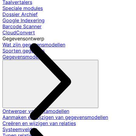
Taalvertalers
Speciale modules
Dossier Archief
Google Indexering
Barcode Scanner
CloudConvert
Gegevensontwerp
Wat zijn gegevensmodellen
Soorten gegevens
Gegevensmodellen
Ontwerper van datamodellen
Aanmaken en wijzigen van gegevensmodellen
Creëren en wijzigen van relaties
Systeemvelden
Typen relaties