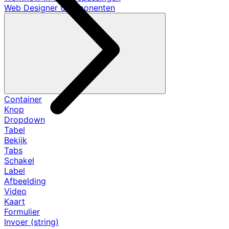
Web Designer Componenten
Container
Knop
Dropdown
Tabel
Bekijk
Tabs
Schakel
Label
Afbeelding
Video
Kaart
Formulier
Invoer (string)