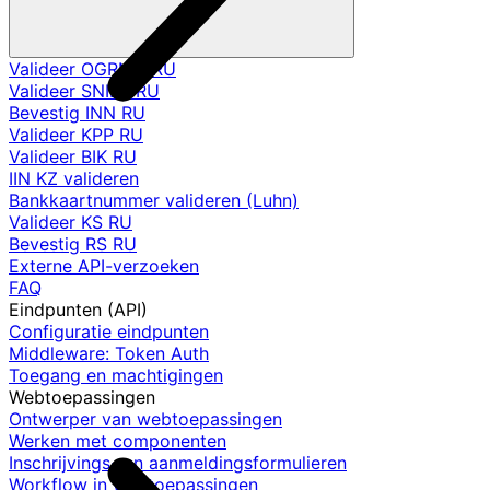
Valideer OGRNIP RU
Valideer SNILS RU
Bevestig INN RU
Valideer KPP RU
Valideer BIK RU
IIN KZ valideren
Bankkaartnummer valideren (Luhn)
Valideer KS RU
Bevestig RS RU
Externe API-verzoeken
FAQ
Eindpunten (API)
Configuratie eindpunten
Middleware: Token Auth
Toegang en machtigingen
Webtoepassingen
Ontwerper van webtoepassingen
Werken met componenten
Inschrijvings- en aanmeldingsformulieren
Workflow in webtoepassingen