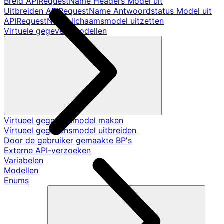
Breid APIRequestName Headers Model uit
Uitbreiden APIRequestName Antwoordstatus Model uit
APIRequestName lichaamsmodel uitzetten
Virtuele gegevensmodellen
Virtueel gegevensmodel maken
Virtueel gegevensmodel uitbreiden
Door de gebruiker gemaakte BP's
Externe API-verzoeken
Variabelen
Modellen
Enums