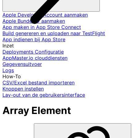
Apple Developer Account aanmaken
Apple Bundel ID aanmaken
App maken in App Store Connect
Build genereren en uploaden naar TestFlight
App indienen bij App Store
Inzet
Deployments Configuratie
AppMaster.io clouddiensten
Gegevensuitvoer
Logs
How-To
CSV/Excel bestand importeren
Knoppen instellen
Lay-out van de gebruikersinterface
Array Element