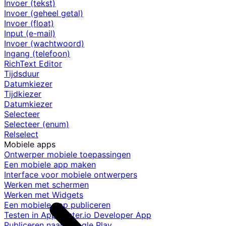
Invoer (tekst)
Invoer (geheel getal)
Invoer (float)
Input (e-mail)
Invoer (wachtwoord)
Ingang (telefoon)
RichText Editor
Tijdsduur
Datumkiezer
Tijdkiezer
Datumkiezer
Selecteer
Selecteer (enum)
Relselect
Mobiele apps
Ontwerper mobiele toepassingen
Een mobiele app maken
Interface voor mobiele ontwerpers
Werken met schermen
Werken met Widgets
Een mobiele app publiceren
Testen in AppMaster.io Developer App
Publiceren naar Google Play