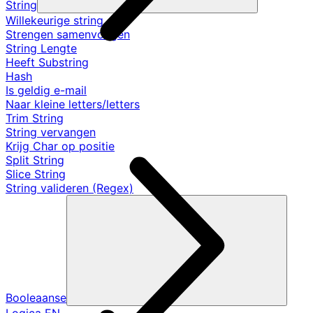
String
Willekeurige string
Strengen samenvoegen
String Lengte
Heeft Substring
Hash
Is geldig e-mail
Naar kleine letters/letters
Trim String
String vervangen
Krijg Char op positie
Split String
Slice String
String valideren (Regex)
Booleaanse