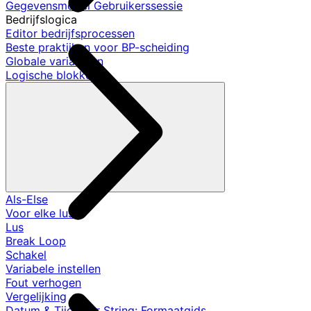
Gegevensmodel Gebruikerssessie
Bedrijfslogica
Editor bedrijfsprocessen
Beste praktijken voor BP-scheiding
Globale variabelen
Logische blokken
Als-Else
Voor elke lus
Lus
Break Loop
Schakel
Variabele instellen
Fout verhogen
Vergelijking
Datum & Tijd naar String: Formaatgids