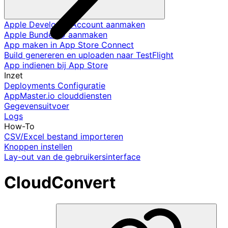
Apple Developer Account aanmaken
Apple Bundel ID aanmaken
App maken in App Store Connect
Build genereren en uploaden naar TestFlight
App indienen bij App Store
Inzet
Deployments Configuratie
AppMaster.io clouddiensten
Gegevensuitvoer
Logs
How-To
CSV/Excel bestand importeren
Knoppen instellen
Lay-out van de gebruikersinterface
CloudConvert