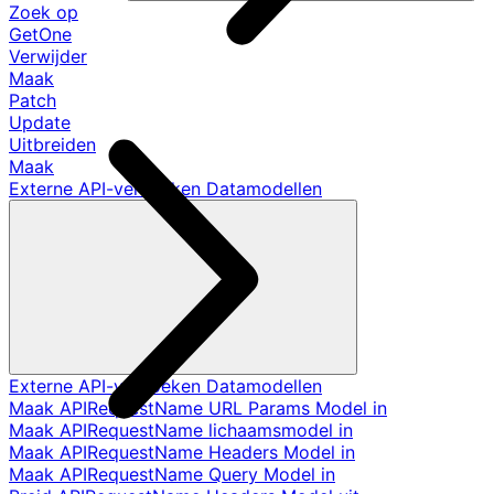
Zoek op
GetOne
Verwijder
Maak
Patch
Update
Uitbreiden
Maak
Externe API-verzoeken Datamodellen
Externe API-verzoeken Datamodellen
Maak APIRequestName URL Params Model in
Maak APIRequestName lichaamsmodel in
Maak APIRequestName Headers Model in
Maak APIRequestName Query Model in