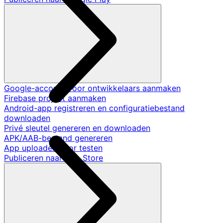
Google-account voor ontwikkelaars aanmaken
Firebase project aanmaken
Android-app registreren en configuratiebestand
downloaden
Privé sleutel genereren en downloaden
APK/AAB-bestand genereren
App uploaden voor testen
Publiceren naar App Store