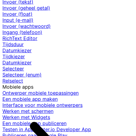
Invoer (tekst)
Invoer (geheel getal)
Invoer (float)
Input (e-mail)
Invoer (wachtwoord)
Ingang (telefoon)
RichText Editor
Tijdsduur
Datumkiezer
Tijdkiezer
Datumkiezer
Selecteer
Selecteer (enum)
Relselect
Mobiele apps
Ontwerper mobiele toepassingen
Een mobiele app maken
Interface voor mobiele ontwerpers
Werken met schermen
Werken met Widgets
Een mobiele app publiceren
Testen in AppMaster.io Developer App
Publiceren naar Google Play