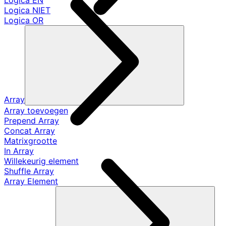
Logica EN
Logica NIET
Logica OR
Array
Array toevoegen
Prepend Array
Concat Array
Matrixgrootte
In Array
Willekeurig element
Shuffle Array
Array Element