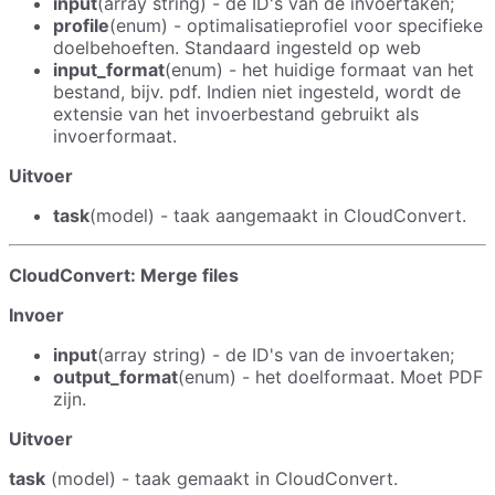
input
(array string) - de ID's van de invoertaken;
profile
(enum) - optimalisatieprofiel voor specifieke
doelbehoeften. Standaard ingesteld op web
input_format
(enum) - het huidige formaat van het
bestand, bijv. pdf. Indien niet ingesteld, wordt de
extensie van het invoerbestand gebruikt als
invoerformaat.
Uitvoer
task
(model) - taak aangemaakt in CloudConvert.
CloudConvert: Merge files
Invoer
input
(array string) - de ID's van de invoertaken;
output_format
(enum) - het doelformaat. Moet PDF
zijn.
Uitvoer
task
(model) - taak gemaakt in CloudConvert.