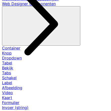
Web Designer Componenten
Container
Knop
Dropdown
Tabel
Bekijk
Tabs
Schakel
Label
Afbeelding
Video
Kaart
Formulier
Invoer (string)