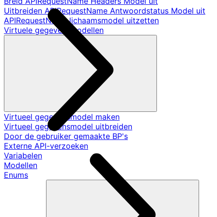
Breid APIRequestName Headers Model uit
Uitbreiden APIRequestName Antwoordstatus Model uit
APIRequestName lichaamsmodel uitzetten
Virtuele gegevensmodellen
Virtueel gegevensmodel maken
Virtueel gegevensmodel uitbreiden
Door de gebruiker gemaakte BP's
Externe API-verzoeken
Variabelen
Modellen
Enums