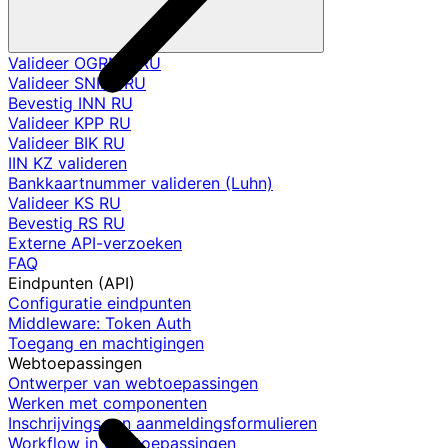
Valideer OGRNIP RU
Valideer SNILS RU
Bevestig INN RU
Valideer KPP RU
Valideer BIK RU
IIN KZ valideren
Bankkaartnummer valideren (Luhn)
Valideer KS RU
Bevestig RS RU
Externe API-verzoeken
FAQ
Eindpunten (API)
Configuratie eindpunten
Middleware: Token Auth
Toegang en machtigingen
Webtoepassingen
Ontwerper van webtoepassingen
Werken met componenten
Inschrijvings- en aanmeldingsformulieren
Workflow in webtoepassingen