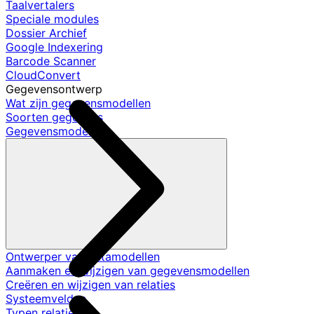
Taalvertalers
Speciale modules
Dossier Archief
Google Indexering
Barcode Scanner
CloudConvert
Gegevensontwerp
Wat zijn gegevensmodellen
Soorten gegevens
Gegevensmodellen
Ontwerper van datamodellen
Aanmaken en wijzigen van gegevensmodellen
Creëren en wijzigen van relaties
Systeemvelden
Typen relaties