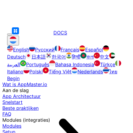
DOCS
English
Русский
Français
Español
Deutsch
日本語
한국어
हिन्दी
বাংলা
中文
العربية
Português
Bahasa Indonesia
Türkçe
Italiano
Polski
Tiếng Việt
Nederlands
ไทย
Begin
Wat is AppMaster.io
Aan de slag
App Architectuur
Snelstart
Beste praktijken
FAQ
Modules (integraties)
Modules
Setup