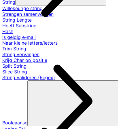
String
Willekeurige string
Strengen samenvoegen
String Lengte
Heeft Substring
Hash
Is geldig e-mail
Naar kleine letters/letters
Trim String
String vervangen
Krijg Char op positie
Split String
Slice String
String valideren (Regex)
Booleaanse