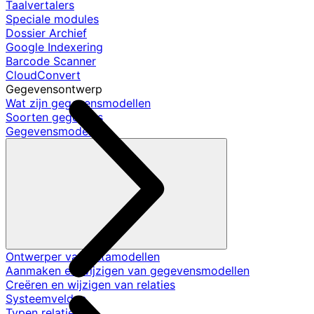
Taalvertalers
Speciale modules
Dossier Archief
Google Indexering
Barcode Scanner
CloudConvert
Gegevensontwerp
Wat zijn gegevensmodellen
Soorten gegevens
Gegevensmodellen
Ontwerper van datamodellen
Aanmaken en wijzigen van gegevensmodellen
Creëren en wijzigen van relaties
Systeemvelden
Typen relaties