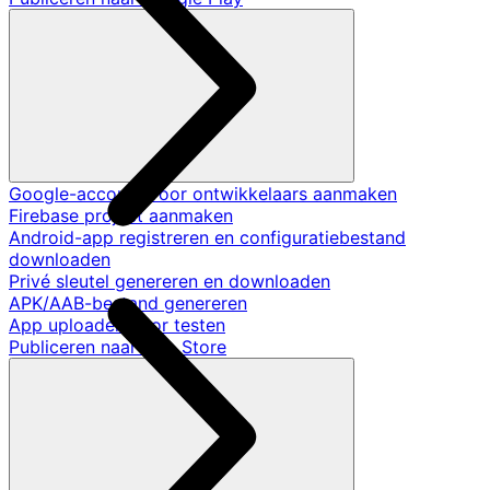
Google-account voor ontwikkelaars aanmaken
Firebase project aanmaken
Android-app registreren en configuratiebestand
downloaden
Privé sleutel genereren en downloaden
APK/AAB-bestand genereren
App uploaden voor testen
Publiceren naar App Store