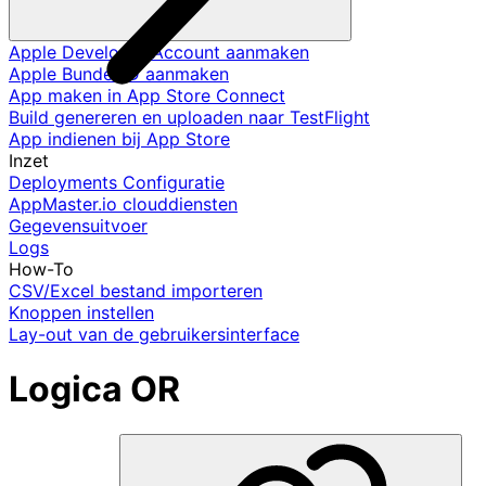
Apple Developer Account aanmaken
Apple Bundel ID aanmaken
App maken in App Store Connect
Build genereren en uploaden naar TestFlight
App indienen bij App Store
Inzet
Deployments Configuratie
AppMaster.io clouddiensten
Gegevensuitvoer
Logs
How-To
CSV/Excel bestand importeren
Knoppen instellen
Lay-out van de gebruikersinterface
Logica OR