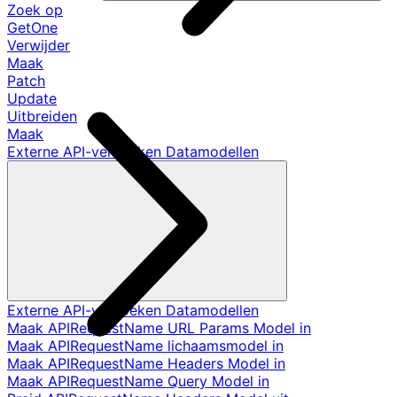
Zoek op
GetOne
Verwijder
Maak
Patch
Update
Uitbreiden
Maak
Externe API-verzoeken Datamodellen
Externe API-verzoeken Datamodellen
Maak APIRequestName URL Params Model in
Maak APIRequestName lichaamsmodel in
Maak APIRequestName Headers Model in
Maak APIRequestName Query Model in