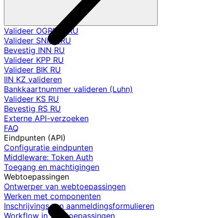
Valideer OGRNIP RU
Valideer SNILS RU
Bevestig INN RU
Valideer KPP RU
Valideer BIK RU
IIN KZ valideren
Bankkaartnummer valideren (Luhn)
Valideer KS RU
Bevestig RS RU
Externe API-verzoeken
FAQ
Eindpunten (API)
Configuratie eindpunten
Middleware: Token Auth
Toegang en machtigingen
Webtoepassingen
Ontwerper van webtoepassingen
Werken met componenten
Inschrijvings- en aanmeldingsformulieren
Workflow in webtoepassingen