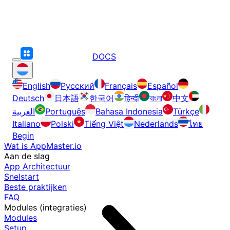
DOCS
English
Русский
Français
Español
Deutsch
日本語
한국어
हिन्दी
বাংলা
中文
العربية
Português
Bahasa Indonesia
Türkçe
Italiano
Polski
Tiếng Việt
Nederlands
ไทย
Begin
Wat is AppMaster.io
Aan de slag
App Architectuur
Snelstart
Beste praktijken
FAQ
Modules (integraties)
Modules
Setup