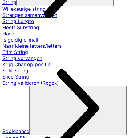
String
Willekeurige string
Strengen samenvoegen
String Lengte
Heeft Substring
Hash
Is geldig e-mail
Naar kleine letters/letters
Trim String
String vervangen
Krijg Char op positie
Split String
Slice String
String valideren (Regex)
Booleaanse