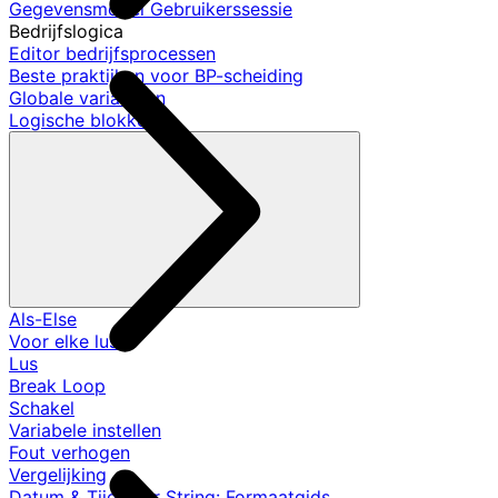
Gegevensmodel Gebruikerssessie
Bedrijfslogica
Editor bedrijfsprocessen
Beste praktijken voor BP-scheiding
Globale variabelen
Logische blokken
Als-Else
Voor elke lus
Lus
Break Loop
Schakel
Variabele instellen
Fout verhogen
Vergelijking
Datum & Tijd naar String: Formaatgids