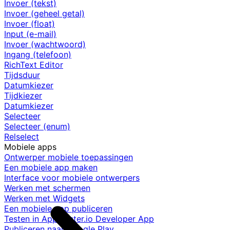
Invoer (tekst)
Invoer (geheel getal)
Invoer (float)
Input (e-mail)
Invoer (wachtwoord)
Ingang (telefoon)
RichText Editor
Tijdsduur
Datumkiezer
Tijdkiezer
Datumkiezer
Selecteer
Selecteer (enum)
Relselect
Mobiele apps
Ontwerper mobiele toepassingen
Een mobiele app maken
Interface voor mobiele ontwerpers
Werken met schermen
Werken met Widgets
Een mobiele app publiceren
Testen in AppMaster.io Developer App
Publiceren naar Google Play