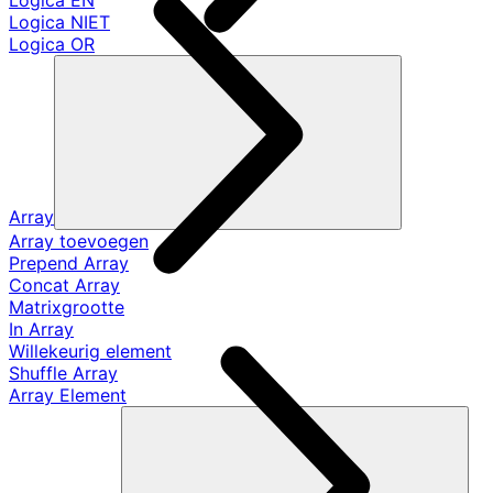
Logica EN
Logica NIET
Logica OR
Array
Array toevoegen
Prepend Array
Concat Array
Matrixgrootte
In Array
Willekeurig element
Shuffle Array
Array Element