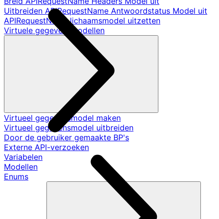
Breid APIRequestName Headers Model uit
Uitbreiden APIRequestName Antwoordstatus Model uit
APIRequestName lichaamsmodel uitzetten
Virtuele gegevensmodellen
Virtueel gegevensmodel maken
Virtueel gegevensmodel uitbreiden
Door de gebruiker gemaakte BP's
Externe API-verzoeken
Variabelen
Modellen
Enums