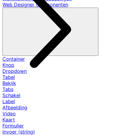
Web Designer Componenten
Container
Knop
Dropdown
Tabel
Bekijk
Tabs
Schakel
Label
Afbeelding
Video
Kaart
Formulier
Invoer (string)