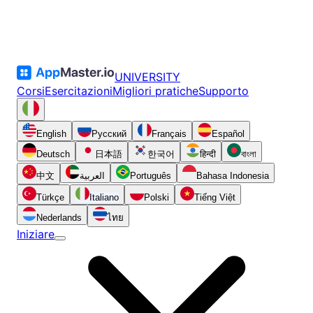
UNIVERSITY
Corsi
Esercitazioni
Migliori pratiche
Supporto
English
Русский
Français
Español
Deutsch
日本語
한국어
हिन्दी
বাংলা
中文
العربية
Português
Bahasa Indonesia
Türkçe
Italiano
Polski
Tiếng Việt
Nederlands
ไทย
Iniziare