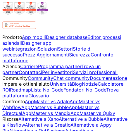
Prodotto
App mobili
Designer database
Editor processi
aziendali
Designer app
web
Integrazioni
Soluzioni
Settori
Storie di
successo
Prezzi
Aggiornamenti
Sicurezza
Confronto
piattaforme
Azienda
Carriere
Programma partner
Trova un
partner
Contattaci
Per investitori
Servizi professionali
Community
Community
Chat community
Documentazione
Impara e ottieni aiuto
Università
Blog
Notizie
Calcolatore
ROI
Roadmap
Lista No-Code
Fondatori No-Code
Trova
piattaforma
Glossario
Confronto
AppMaster vs Adalo
AppMaster vs
Webflow
AppMaster vs Bubble
AppMaster vs
Directual
AppMaster vs Mendix
AppMaster vs Quixy
Risorse
Alternative a Xano
Alternative a Bubble
Alternative
a Kissflow
Alternative a Creatio
Alternative a Appy
Pie
Alternative a OutSystems
Alternative a