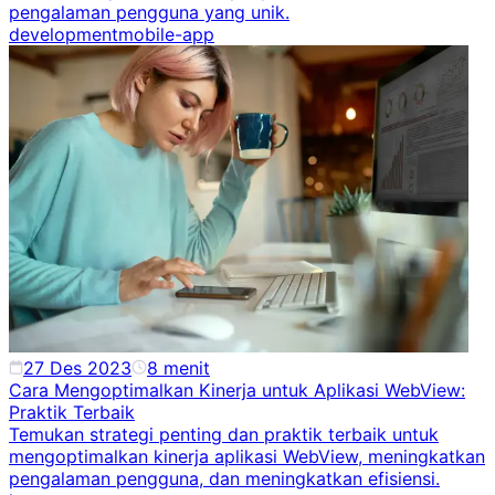
pengalaman pengguna yang unik.
development
mobile-app
27 Des 2023
8
menit
Cara Mengoptimalkan Kinerja untuk Aplikasi WebView:
Praktik Terbaik
Temukan strategi penting dan praktik terbaik untuk
mengoptimalkan kinerja aplikasi WebView, meningkatkan
pengalaman pengguna, dan meningkatkan efisiensi.