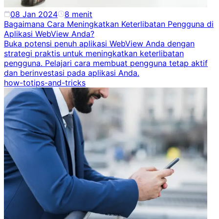
08 Jan 2024
8
menit
Bagaimana Cara Meningkatkan Keterlibatan Pengguna di
Aplikasi WebView Anda?
Buka potensi penuh aplikasi WebView Anda dengan
strategi praktis untuk meningkatkan keterlibatan
pengguna. Pelajari cara membuat pengguna tetap aktif
dan berinvestasi pada aplikasi Anda.
how-to
tips-and-tricks