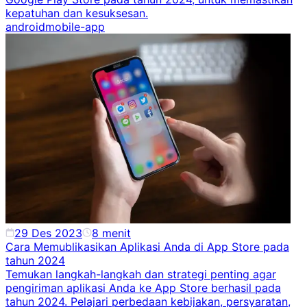
kepatuhan dan kesuksesan.
android
mobile-app
29 Des 2023
8
menit
Cara Memublikasikan Aplikasi Anda di App Store pada
tahun 2024
Temukan langkah-langkah dan strategi penting agar
pengiriman aplikasi Anda ke App Store berhasil pada
tahun 2024. Pelajari perbedaan kebijakan, persyaratan,