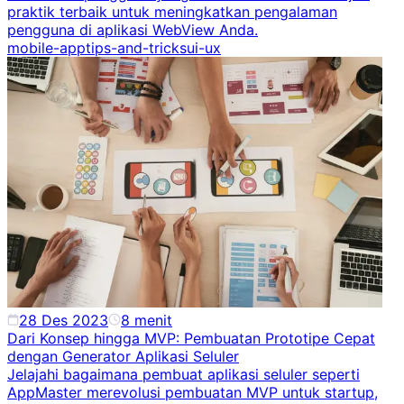
praktik terbaik untuk meningkatkan pengalaman
pengguna di aplikasi WebView Anda.
mobile-app
tips-and-tricks
ui-ux
28 Des 2023
8
menit
Dari Konsep hingga MVP: Pembuatan Prototipe Cepat
dengan Generator Aplikasi Seluler
Jelajahi bagaimana pembuat aplikasi seluler seperti
AppMaster merevolusi pembuatan MVP untuk startup,