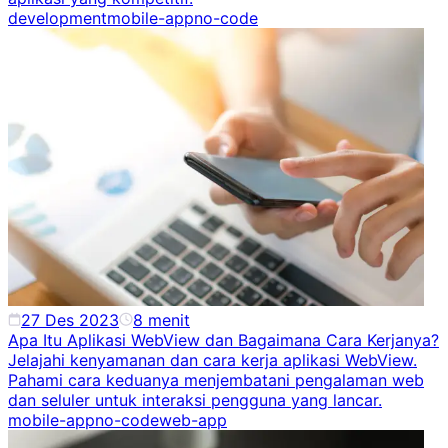
development
mobile-app
no-code
27 Des 2023
8
menit
Apa Itu Aplikasi WebView dan Bagaimana Cara Kerjanya?
Jelajahi kenyamanan dan cara kerja aplikasi WebView.
Pahami cara keduanya menjembatani pengalaman web
dan seluler untuk interaksi pengguna yang lancar.
mobile-app
no-code
web-app