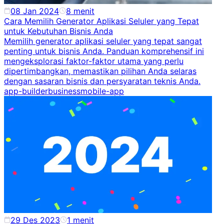
08 Jan 2024
8
menit
Cara Memilih Generator Aplikasi Seluler yang Tepat
untuk Kebutuhan Bisnis Anda
Memilih generator aplikasi seluler yang tepat sangat
penting untuk bisnis Anda. Panduan komprehensif ini
mengeksplorasi faktor-faktor utama yang perlu
dipertimbangkan, memastikan pilihan Anda selaras
dengan sasaran bisnis dan persyaratan teknis Anda.
app-builder
business
mobile-app
29 Des 2023
1
menit