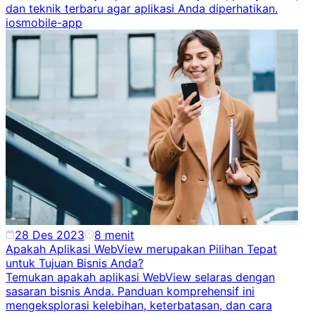
dan teknik terbaru agar aplikasi Anda diperhatikan.
ios
mobile-app
28 Des 2023
8
menit
Apakah Aplikasi WebView merupakan Pilihan Tepat
untuk Tujuan Bisnis Anda?
Temukan apakah aplikasi WebView selaras dengan
sasaran bisnis Anda. Panduan komprehensif ini
mengeksplorasi kelebihan, keterbatasan, dan cara