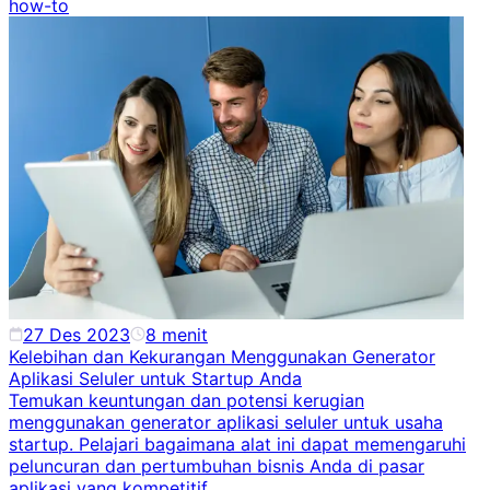
how-to
27 Des 2023
8
menit
Kelebihan dan Kekurangan Menggunakan Generator
Aplikasi Seluler untuk Startup Anda
Temukan keuntungan dan potensi kerugian
menggunakan generator aplikasi seluler untuk usaha
startup. Pelajari bagaimana alat ini dapat memengaruhi
peluncuran dan pertumbuhan bisnis Anda di pasar
aplikasi yang kompetitif.