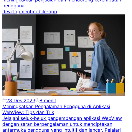
pengguna.
development
mobile-app
28 Des 2023
8
menit
Meningkatkan Pengalaman Pengguna di Aplikasi
WebView: Tips dan Trik
Jelajahi seluk-beluk pengembangan aplikasi WebView
dengan saran berpengalaman untuk menciptakan
antarmuka pengguna yang intuitif dan lancar. Pelajari