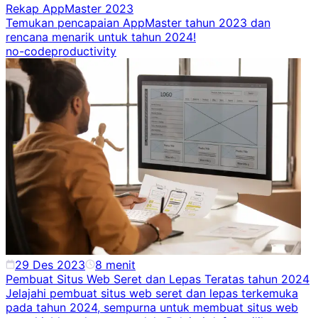
Rekap AppMaster 2023
Temukan pencapaian AppMaster tahun 2023 dan
rencana menarik untuk tahun 2024!
no-code
productivity
29 Des 2023
8
menit
Pembuat Situs Web Seret dan Lepas Teratas tahun 2024
Jelajahi pembuat situs web seret dan lepas terkemuka
pada tahun 2024, sempurna untuk membuat situs web