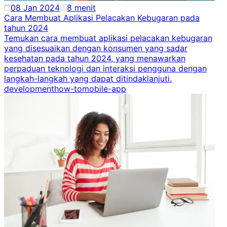
08 Jan 2024
8
menit
Cara Membuat Aplikasi Pelacakan Kebugaran pada
tahun 2024
Temukan cara membuat aplikasi pelacakan kebugaran
yang disesuaikan dengan konsumen yang sadar
kesehatan pada tahun 2024, yang menawarkan
perpaduan teknologi dan interaksi pengguna dengan
langkah-langkah yang dapat ditindaklanjuti.
development
how-to
mobile-app