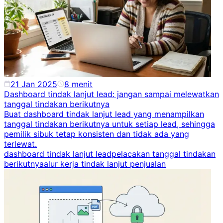
21 Jan 2025
8
menit
Dashboard tindak lanjut lead: jangan sampai melewatkan
tanggal tindakan berikutnya
Buat dashboard tindak lanjut lead yang menampilkan
tanggal tindakan berikutnya untuk setiap lead, sehingga
pemilik sibuk tetap konsisten dan tidak ada yang
terlewat.
dashboard tindak lanjut lead
pelacakan tanggal tindakan
berikutnya
alur kerja tindak lanjut penjualan