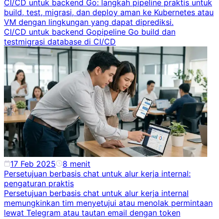
CI/CD untuk backend Go: langkah pipeline praktis untuk
build, test, migrasi, dan deploy aman ke Kubernetes atau
VM dengan lingkungan yang dapat diprediksi.
CI/CD untuk backend Go
pipeline Go build dan
test
migrasi database di CI/CD
17 Feb 2025
8
menit
Persetujuan berbasis chat untuk alur kerja internal:
pengaturan praktis
Persetujuan berbasis chat untuk alur kerja internal
memungkinkan tim menyetujui atau menolak permintaan
lewat Telegram atau tautan email dengan token