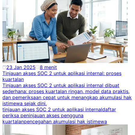
23 Jan 2025
8
menit
Tinjauan akses SOC 2 untuk aplikasi internal: proses
kuartalan
Tinjauan akses SOC 2 untuk aplikasi internal dibuat
sederhana: proses kuartalan ringan, model data praktis,
dan pemeriksaan cepat untuk menangkap akumulasi hak
istimewa sejak dini.
tinjauan akses SOC 2 untuk aplikasi internal
daftar
periksa peninjauan akses pengguna
kuartalan
pencegahan akumulasi hak istimewa