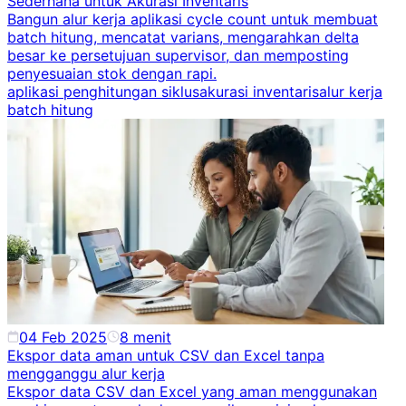
Sederhana untuk Akurasi Inventaris
Bangun alur kerja aplikasi cycle count untuk membuat
batch hitung, mencatat varians, mengarahkan delta
besar ke persetujuan supervisor, dan memposting
penyesuaian stok dengan rapi.
aplikasi penghitungan siklus
akurasi inventaris
alur kerja
batch hitung
04 Feb 2025
8
menit
Ekspor data aman untuk CSV dan Excel tanpa
mengganggu alur kerja
Ekspor data CSV dan Excel yang aman menggunakan