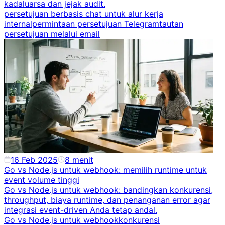
kadaluarsa dan jejak audit.
persetujuan berbasis chat untuk alur kerja
internal
permintaan persetujuan Telegram
tautan
persetujuan melalui email
16 Feb 2025
8
menit
Go vs Node.js untuk webhook: memilih runtime untuk
event volume tinggi
Go vs Node.js untuk webhook: bandingkan konkurensi,
throughput, biaya runtime, dan penanganan error agar
integrasi event-driven Anda tetap andal.
Go vs Node.js untuk webhook
konkurensi