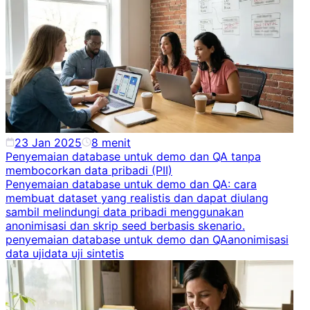
23 Jan 2025
8
menit
Penyemaian database untuk demo dan QA tanpa
membocorkan data pribadi (PII)
Penyemaian database untuk demo dan QA: cara
membuat dataset yang realistis dan dapat diulang
sambil melindungi data pribadi menggunakan
anonimisasi dan skrip seed berbasis skenario.
penyemaian database untuk demo dan QA
anonimisasi
data uji
data uji sintetis