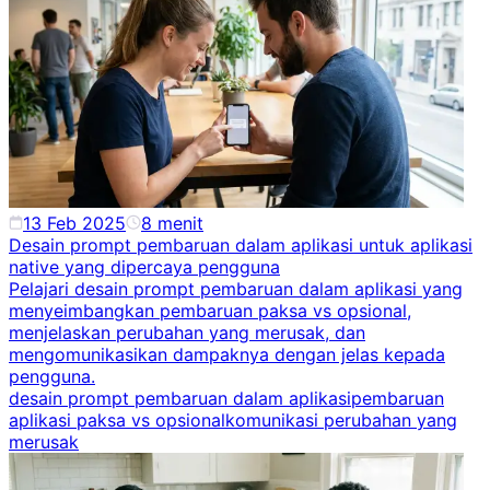
13 Feb 2025
8
menit
Desain prompt pembaruan dalam aplikasi untuk aplikasi
native yang dipercaya pengguna
Pelajari desain prompt pembaruan dalam aplikasi yang
menyeimbangkan pembaruan paksa vs opsional,
menjelaskan perubahan yang merusak, dan
mengomunikasikan dampaknya dengan jelas kepada
pengguna.
desain prompt pembaruan dalam aplikasi
pembaruan
aplikasi paksa vs opsional
komunikasi perubahan yang
merusak