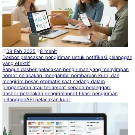
08 Feb 2025
8
menit
Dasbor pelacakan pengiriman untuk notifikasi pelanggan
yang efektif
Bangun dasbor pelacakan pengiriman yang menyimpan
nomor pelacakan, mengambil pembaruan kurir, dan
mengirim pesan otomatis saat sedang dalam
pengantaran atau terlambat kepada pelanggan.
dasbor pelacakan pengiriman
notifikasi pengiriman
pelanggan
API pelacakan kurir