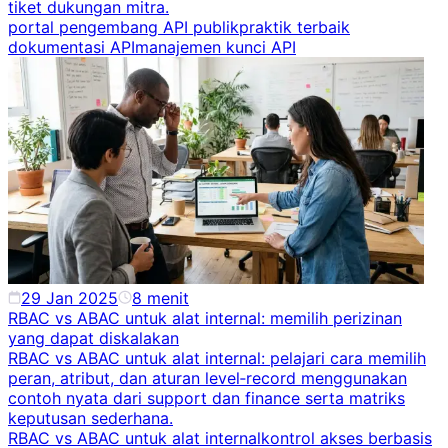
tiket dukungan mitra.
portal pengembang API publik
praktik terbaik
dokumentasi API
manajemen kunci API
29 Jan 2025
8
menit
RBAC vs ABAC untuk alat internal: memilih perizinan
yang dapat diskalakan
RBAC vs ABAC untuk alat internal: pelajari cara memilih
peran, atribut, dan aturan level‑record menggunakan
contoh nyata dari support dan finance serta matriks
keputusan sederhana.
RBAC vs ABAC untuk alat internal
kontrol akses berbasis