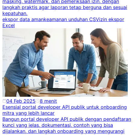
masking, watermark, dan pemeriksaan izin, dengan
langkah praktis agar laporan tetap berguna dan sesuai
kepatuhan.
ekspor data aman
keamanan unduhan CSV
izin ekspor
Excel
04 Feb 2025
8
menit
Esensial portal developer API publik untuk onboarding
mitra yang lebih lancar
Bangun portal developer API publik dengan pendaftaran
kunci yang jelas, dokumentasi, contoh yang bisa
dijalankan, dan langkah onboarding yang mengurangi