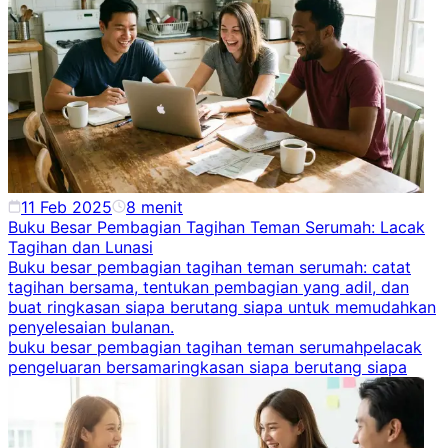
11 Feb 2025
8
menit
Buku Besar Pembagian Tagihan Teman Serumah: Lacak
Tagihan dan Lunasi
Buku besar pembagian tagihan teman serumah: catat
tagihan bersama, tentukan pembagian yang adil, dan
buat ringkasan siapa berutang siapa untuk memudahkan
penyelesaian bulanan.
buku besar pembagian tagihan teman serumah
pelacak
pengeluaran bersama
ringkasan siapa berutang siapa