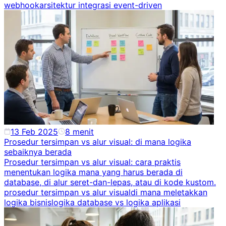
webhook
arsitektur integrasi event-driven
13 Feb 2025
8
menit
Prosedur tersimpan vs alur visual: di mana logika
sebaiknya berada
Prosedur tersimpan vs alur visual: cara praktis
menentukan logika mana yang harus berada di
database, di alur seret-dan-lepas, atau di kode kustom.
prosedur tersimpan vs alur visual
di mana meletakkan
logika bisnis
logika database vs logika aplikasi