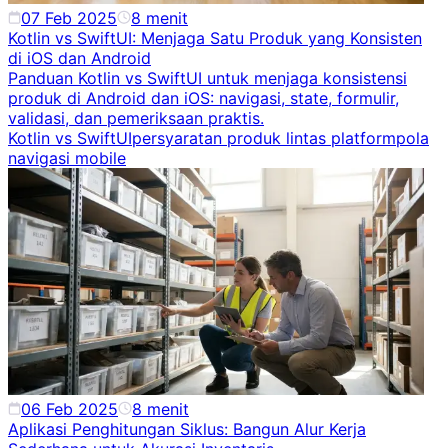
07 Feb 2025
8
menit
Kotlin vs SwiftUI: Menjaga Satu Produk yang Konsisten
di iOS dan Android
Panduan Kotlin vs SwiftUI untuk menjaga konsistensi
produk di Android dan iOS: navigasi, state, formulir,
validasi, dan pemeriksaan praktis.
Kotlin vs SwiftUI
persyaratan produk lintas platform
pola
navigasi mobile
06 Feb 2025
8
menit
Aplikasi Penghitungan Siklus: Bangun Alur Kerja