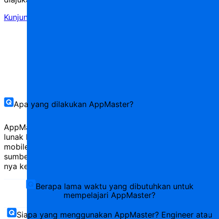
Kunjungi pusat dukungan kami
Apa yang dilakukan AppMaster?
AppMaster memungkinkan Anda membangun perangkat
lunak lengkap dengan backend, frontend, dan aplikasi
mobile native tingkat lanjut. AppMaster membuat kode
sumber aplikasi Anda, mengompilasi, dan men-deploy-
nya ke penyedia cloud mana pun atau server privat.
Berapa lama waktu yang dibutuhkan untuk
mempelajari AppMaster?
Siapa yang menggunakan AppMaster? Engineer atau