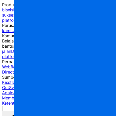
Produk
Aplikasi mobile
Desainer database
Editor proses
bisnis
Desainer aplikasi web
Integrasi
Solusi
Industri
Kisah
sukses
Harga
Pembaruan produk
Keamanan
Perbandingan
platform
Perusahaan
Karir
Program mitra
Temukan mitra
Hubungi
kami
Untuk investor
Layanan profesional
Komunitas
Komunitas
Chat komunitas
Dokumentasi
Belajar & Dapatkan
bantuan
Universitas
Blog
Berita
Kalkulator ROI
Peta
jalan
Daftar No-Code
Pendiri No-Code
Temukan
platform
Glosarium
Perbandingan
AppMaster vs Adalo
AppMaster vs
Webflow
AppMaster vs Bubble
AppMaster vs
Directual
AppMaster vs Mendix
AppMaster vs Quixy
Sumber Daya
Alternatif Xano
Alternatif Bubble
Alternatif
Kissflow
Alternatif Creatio
Alternatif Appy Pie
Alternatif
OutSystems
Alternatif Mendix
Alternatif Webflow
Alternatif
Adalo
Alternatif FlutterFlow
Bangun CRM Kustom
Cara
Membuat Aplikasi di 2024
Ketentuan layanan
|
Kebijakan privasi
|