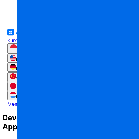
UNIVERSITY
kursus
Tutorial
Praktik Terbaik
Dukungan
English
Русский
Français
Español
Deutsch
日本語
한국어
हिन्दी
বাংলা
中文
العربية
Português
Bahasa Indonesia
Türkçe
Italiano
Polski
Tiếng Việt
Nederlands
ไทย
Memulai
Development it’s so easy with
AppMaster!