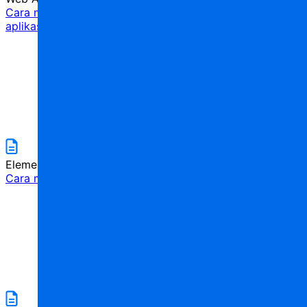
Cara mengonfigurasi kontrol akses untuk halaman di
aplikasi web
5
menit
Elements Design
Cara menggunakan iframe
5
menit