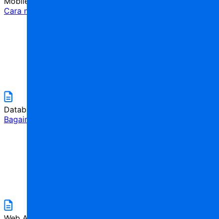
Mobile Applications
Cara mengirim pemberitahuan push
5
menit
Database
Bagaimana cara membuat tabel database referensi diri?
5
menit
Web Applications