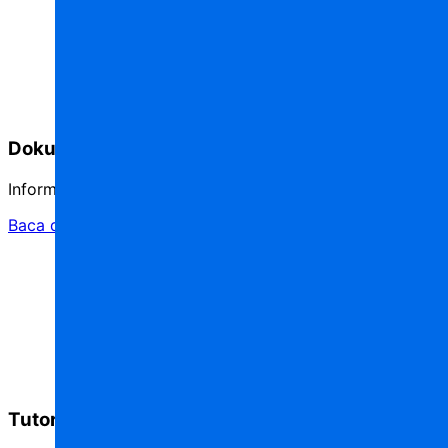
Dokumentasi
Informasi berguna tentang cara memulai dan fitur.
Baca dokumentasi
Tutorial video