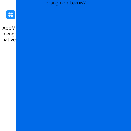
orang non-teknis?
AppMaster adalah platform no-code generasi baru untuk
mengotomatisasi proses bisnis dan membangun aplikasi
native untuk web & mobile dengan generasi kode.