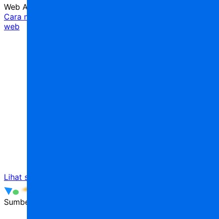
Web Applications
Cara melakukan navigasi dengan parameter di aplikasi
web
5
menit
Lihat semua
Sumber daya