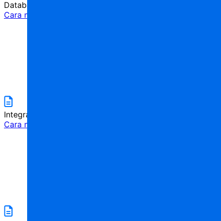
Database
Cara menggunakan permintaan SQL
5
menit
Integrations
Cara membuat bot untuk ChatGPT
5
menit