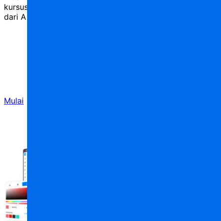
kursus kilat kami untuk pemula dan jelajahi AppMaster
dari A hingga Z.
Mulai