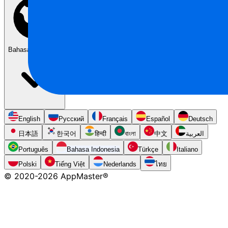
Bahasa Indonesia
English
Русский
Français
Español
Deutsch
日本語
한국어
हिन्दी
বাংলা
中文
العربية
Português
Bahasa Indonesia
Türkçe
Italiano
Polski
Tiếng Việt
Nederlands
ไทย
© 2020-
2026
AppMaster®