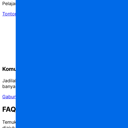
Pelajari AppMaster melalui tutorial video.
Tonton tutorial
Komunitas pengguna
Jadilah bagian dari komunitas kami dan cari tahu lebih
banyak.
Gabung komunitas
FAQ
Temukan jawaban untuk pertanyaan yang sering
diajukan tentang AppMaster University