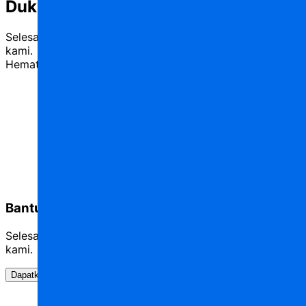
Dukungan pelanggan kelas atas
Selesaikan masalah apa pun dengan bantuan para ahli
kami.
Hemat waktu dan fokus membangun aplikasi Anda.
Bantuan & dukungan
Selesaikan masalah apa pun dengan bantuan para ahli
kami.
Dapatkan dukungan