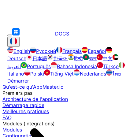
DOCS
English
Русский
Français
Español
Deutsch
日本語
한국어
हिन्दी
বাংলা
中文
العربية
Português
Bahasa Indonesia
Türkçe
Italiano
Polski
Tiếng Việt
Nederlands
ไทย
Démarrer
Qu'est-ce qu'AppMaster.io
Premiers pas
Architecture de l'application
Démarrage rapide
Meilleures pratiques
FAQ
Modules (intégrations)
Modules
Configuration