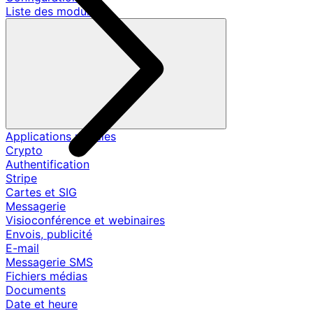
Liste des modules
Applications mobiles
Crypto
Authentification
Stripe
Cartes et SIG
Messagerie
Visioconférence et webinaires
Envois, publicité
E-mail
Messagerie SMS
Fichiers médias
Documents
Date et heure