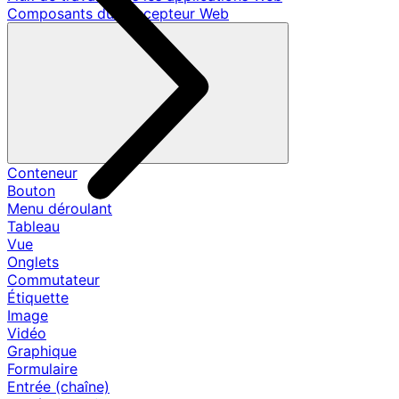
Composants du concepteur Web
Conteneur
Bouton
Menu déroulant
Tableau
Vue
Onglets
Commutateur
Étiquette
Image
Vidéo
Graphique
Formulaire
Entrée (chaîne)