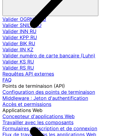
Valider OGRNIP RU
Valider SNILS RU
Valider INN RU
Valider KPP RU
Valider BIK RU
Valider IIN KZ
Valider numéro de carte bancaire (Luhn)
Valider KS RU
Valider RS RU
Requêtes API externes
FAQ
Points de terminaison (API)
Configuration des points de terminaison
Middleware : Jeton d'authentification
Accès et permissions
Applications Web
Concepteur d'applications Web
Travailler avec les composants
Formulaires d'inscription et de connexion
Flux de travail dans les applications Web