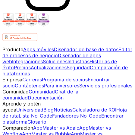
Producto
Apps móviles
Diseñador de base de datos
Editor
de procesos de negocio
Diseñador de apps
web
Integraciones
Soluciones
Industrias
Historias de
éxito
Precios
Actualizaciones
Seguridad
Comparación de
plataformas
Empresa
Carreras
Programa de socios
Encontrar
socio
Contáctenos
Para inversores
Servicios profesionales
Comunidad
Comunidad
Chat de la
comunidad
Documentación
Aprende y obtén
ayuda
Universidad
Blog
Noticias
Calculadora de ROI
Hoja
de ruta
Lista No-Code
Fundadores No-Code
Encontrar
plataforma
Glosario
Comparación
AppMaster vs Adalo
AppMaster vs
Webflow
AppMaster vs Bubble
AppMaster vs