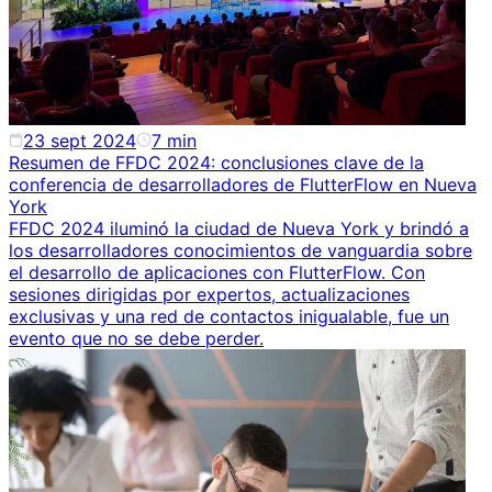
23 sept 2024
7
min
Resumen de FFDC 2024: conclusiones clave de la
conferencia de desarrolladores de FlutterFlow en Nueva
York
FFDC 2024 iluminó la ciudad de Nueva York y brindó a
los desarrolladores conocimientos de vanguardia sobre
el desarrollo de aplicaciones con FlutterFlow. Con
sesiones dirigidas por expertos, actualizaciones
exclusivas y una red de contactos inigualable, fue un
evento que no se debe perder.