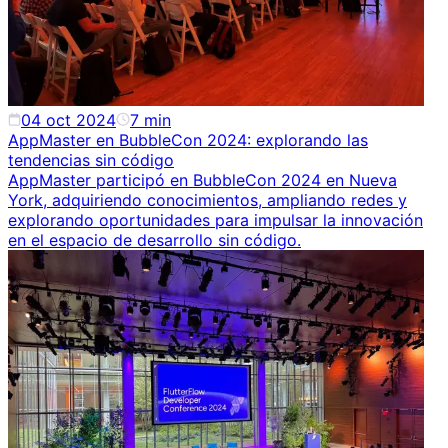
04 oct 2024
7
min
AppMaster en BubbleCon 2024: explorando las
tendencias sin código
AppMaster participó en BubbleCon 2024 en Nueva
York, adquiriendo conocimientos, ampliando redes y
explorando oportunidades para impulsar la innovación
en el espacio de desarrollo sin código.