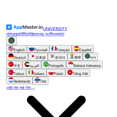
UNIVERSITY
পাঠ্যধারাগুলি
টিউটোরিয়াল
সেরা অনুশীলন
সমর্থন
English
Русский
Français
Español
Deutsch
日本語
한국어
हिन्दी
বাংলা
中文
العربية
Português
Bahasa Indonesia
Türkçe
Italiano
Polski
Tiếng Việt
Nederlands
ไทย
এবার শুরু করা যাক