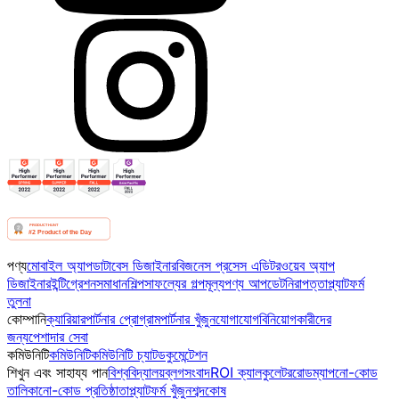
পণ্য
মোবাইল অ্যাপ
ডাটাবেস ডিজাইনার
বিজনেস প্রসেস এডিটর
ওয়েব অ্যাপ
ডিজাইনার
ইন্টিগ্রেশন
সমাধান
শিল্প
সাফল্যের গল্প
মূল্য
পণ্য আপডেট
নিরাপত্তা
প্ল্যাটফর্ম
তুলনা
কোম্পানি
ক্যারিয়ার
পার্টনার প্রোগ্রাম
পার্টনার খুঁজুন
যোগাযোগ
বিনিয়োগকারীদের
জন্য
পেশাদার সেবা
কমিউনিটি
কমিউনিটি
কমিউনিটি চ্যাট
ডকুমেন্টেশন
শিখুন এবং সাহায্য পান
বিশ্ববিদ্যালয়
ব্লগ
সংবাদ
ROI ক্যালকুলেটর
রোডম্যাপ
নো-কোড
তালিকা
নো-কোড প্রতিষ্ঠাতা
প্ল্যাটফর্ম খুঁজুন
শব্দকোষ