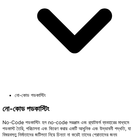
নো-কোড পডকাস্টিং
নো-কোড পডকাস্টিং
No-Code পডকাস্টিং হল no-code সরঞ্জাম এবং প্ল্যাটফর্ম ব্যবহারের মাধ্যমে
পডকাস্ট তৈরি, পরিচালনা এবং বিতরণ করার একটি আধুনিক এবং উদ্ভাবনী পদ্ধতি, যা
বিষয়বস্তু নির্মাতাদের জটিলতা নিয়ে চিন্তা না করেই তাদের শ্রোতাদের জন্য