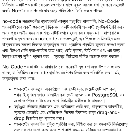
নির্মাতারা একটি পডকাস্ট চ্যানেল স্থাপনের সাথে যুক্ত অনেক বাধা দূর করে সহজেই
একটি No-Code পডকাস্টের জন্য পরিকাঠামো তৈরি করতে পারেন।
no-code সরঞ্জামগুলির ব্যবহারকারী-বান্ধব প্রকৃতির পাশাপাশি, No-Code
পডকাস্টিংয়ের একটি গুরুত্বপূর্ণ দিক হল একটি কার্যকরী পডকাস্ট প্ল্যাটফর্ম তৈরি করার
জন্য প্রয়োজনীয় সময় এবং খরচ নাটকীয়ভাবে হ্রাস করার সম্ভাবনা। সাম্প্রতিক
গবেষণা অনুমান করে যে no-code ডেভেলপমেন্ট, অ্যাপ্লিকেশন ডিজাইন এবং
বাস্তবায়নের সমস্ত দিককে অন্তর্ভুক্ত করে, প্রচলিত পদ্ধতির তুলনায় দশগুণ দ্রুত
এবং তিনগুণ বেশি ব্যয়-কার্যকর হতে পারে, ছোট ব্যবসা, স্টার্ট-আপ এবং এর জন্য
উল্লেখযোগ্য সুবিধা প্রদান করে। স্বতন্ত্র নির্মাতারা সীমিত বাজেটে কাজ করছেন।
No-Code পডকাস্টিং-এ সাধারণত বেশ কয়েকটি মূল ধাপ এবং উপাদান জড়িত
থাকে, যা নির্বাচিত no-code প্ল্যাটফর্মের উপর নির্ভর করে পরিবর্তিত হবে। এই
অন্তর্ভুক্ত হতে পারে:
পডকাস্টের ব্যাকএন্ড অবকাঠামো এবং ডেটা ম্যানেজমেন্ট সেট আপ করা,
প্রায়শই দৃশ্যমানভাবে ডিজাইন করা ডেটা মডেল এবং PostgreSQL এর
মতো জনপ্রিয় ডাটাবেসের সাথে বিরামহীন একীকরণের মাধ্যমে।
ফ্রন্টএন্ড ইউজার ইন্টারফেস এবং অভিজ্ঞতা তৈরি করা, চাক্ষুষভাবে আকর্ষণীয়,
স্বজ্ঞাত লেআউট এবং নেভিগেশন সিস্টেম বিকাশের জন্য drag-and-
drop ডিজাইন টুল ব্যবহার করা।
পডকাস্টের ব্যবসায়িক যুক্তি প্রতিষ্ঠা করা, নিশ্চিত করা যে পডকাস্ট নির্ভরযোগ্য
এবং দক্ষতার সাথে কাজ করে, পাশাপাশি সম্ভাব্য ভবিষ্যতের সম্প্রসারণ বা