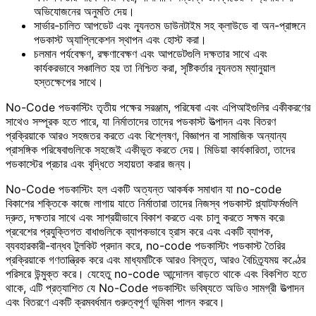
অভিযোজনের অনুমতি দেয়।
সার্ভার-চালিত আপডেট এবং ন্যূনতম ডাউনটাইম সহ ক্লাউডে বা অন-প্রাঙ্গনে
পডকাস্ট অ্যাপ্লিকেশন স্থাপন এবং হোস্ট করা।
চলমান পর্যবেক্ষণ, রক্ষণাবেক্ষণ এবং আপডেটগুলি দক্ষতার সাথে এবং
কার্যকরভাবে সঞ্চালিত হয় তা নিশ্চিত করা, সৃষ্টিকর্তার ন্যূনতম ম্যানুয়াল
হস্তক্ষেপের সাথে।
No-Code পডকাস্টিং তৃতীয় পক্ষের সরঞ্জাম, পরিষেবা এবং এপিআইগুলির একীকরণের
সাথেও সম্পূরক হতে পারে, যা নির্মাতাদের তাদের পডকাস্ট উত্পাদন এবং বিতরণ
প্রক্রিয়াকে আরও সহজতর করতে এবং বিশ্লেষণ, বিজ্ঞাপন বা সামাজিক অন্যান্য
প্রাসঙ্গিক পরিষেবাগুলিকে সহজেই একীভূত করতে দেয়। মিডিয়া কার্যকারিতা, তাদের
পডকাস্টের প্রচার এবং বৃদ্ধিতে সহায়তা করার জন্য।
No-Code পডকাস্টিং হল একটি অত্যন্ত আকর্ষক সমাধান যা no-code
বিকাশের শক্তিকে কাজে লাগায় যাতে নির্মাতারা তাদের নিজস্ব পডকাস্ট প্ল্যাটফর্মগুলি
দ্রুত, দক্ষতার সাথে এবং সাশ্রয়ীভাবে বিকাশ করতে এবং চালু করতে সক্ষম করে৷
প্রবেশের প্রযুক্তিগত বাধাগুলিকে ব্যাপকভাবে হ্রাস করে এবং একটি ব্যাপক,
ব্যবহারকারী-বান্ধব টুলকিট প্রদান করে, no-code পডকাস্টিং পডকাস্ট তৈরির
প্রক্রিয়াকে গণতান্ত্রিক করে এবং মাধ্যমটিকে আরও বিস্তৃত, আরও বৈচিত্র্যময় কণ্ঠের
পরিসরে উন্মুক্ত করে। যেহেতু no-code আন্দোলন বাড়তে থাকে এবং বিকশিত হতে
থাকে, এটি প্রত্যাশিত যে No-Code পডকাস্টিং ভবিষ্যতে অডিও সামগ্রী উত্পাদন
এবং বিতরণে একটি ক্রমবর্ধমান গুরুত্বপূর্ণ ভূমিকা পালন করবে।