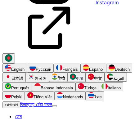
Instagram
English
Русский
Français
Español
Deutsch
日本語
한국어
हिन्दी
বাংলা
中文
العربية
Português
Bahasa Indonesia
Türkçe
Italiano
Polski
Tiếng Việt
Nederlands
ไทย
বিনামূল্যে চেষ্টা করুন
যোগাযোগ
হোম