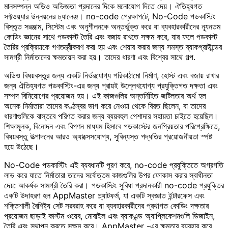
মানসম্পন্ন অডিও অভিজ্ঞতা প্রদানের দিকে মনোযোগ দিতে দেয়। ঐতিহ্যগত
সফ্টওয়্যার উন্নয়নের চ্যালেঞ্জ। no-code প্রেক্ষাপটে, No-Code পডকাস্টিং
বিস্তৃত সরঞ্জাম, সিস্টেম এবং অনুশীলনকে অন্তর্ভুক্ত করে যা ব্যবহারকারীদের ন্যূনতম
কোডিং জ্ঞানের সাথে পডকাস্ট তৈরি এবং বজায় রাখতে সক্ষম করে, যার ফলে পডকাস্ট
তৈরির প্রক্রিয়াকে গণতন্ত্রীকরণ করা হয় এবং শেয়ার করার জন্য সমস্ত ব্যাকগ্রাউন্ডের
সামগ্রী নির্মাতাদের ক্ষমতায়ন করা হয়। তাদের ধারণা এবং বিশ্বের সাথে গল্প.
অডিও বিষয়বস্তুর জন্য একটি নির্ভরযোগ্য পরিকাঠামো নির্মাণ, হোস্ট এবং বজায় রাখার
জন্য ঐতিহ্যগত পডকাস্টিং-এর জন্য প্রায়ই উল্লেখযোগ্য প্রযুক্তিগত দক্ষতা এবং
সম্পদ বিনিয়োগের প্রয়োজন হয়। এই কাজগুলির অন্তর্নিহিত জটিলতার অর্থ হল
অনেক নির্মাতারা তাদের কণ্ঠস্বর ভাগ করে নেওয়া থেকে বিরত ছিলেন, বা তাদের
ধারণাগুলিকে বাস্তবে পরিণত করার জন্য ব্যয়বহুল পেশাদার সহায়তা চাইতে হয়েছিল।
শিক্ষামূলক, বিনোদন এবং বিপণন মাধ্যম হিসাবে পডকাস্টের জনপ্রিয়তার পরিপ্রেক্ষিতে,
বিষয়বস্তু উত্পাদনের আরও অ্যাক্সেসযোগ্য, সুবিন্যস্ত পদ্ধতির প্রয়োজনীয়তা স্পষ্ট
হয়ে উঠেছে।
No-Code পডকাস্টিং এই ব্যবধানটি পূরণ করে, no-code প্রযুক্তিতে অগ্রগতি
লাভ করে যাতে নির্মাতারা তাদের সর্বোত্তম কাজগুলির উপর ফোকাস করার স্বাধীনতা
দেয়: আকর্ষক সামগ্রী তৈরি করা। পডকাস্টিং সুবিধা প্রদানকারী no-code প্রযুক্তির
একটি উদাহরণ হল AppMaster প্ল্যাটফর্ম, যা একটি স্বজ্ঞাত ইন্টারফেস এবং
শক্তিশালী বৈশিষ্ট্য সেট সরবরাহ করে যা ব্যবহারকারীদের প্রথাগত কোডিং দক্ষতার
প্রয়োজন ছাড়াই কাস্টম ওয়েব, মোবাইল এবং ব্যাকএন্ড অ্যাপ্লিকেশনগুলি ডিজাইন,
তৈরি এবং স্থাপন করতে সক্ষম করে। AppMaster -এর ক্ষমতার ব্যবহার করে,