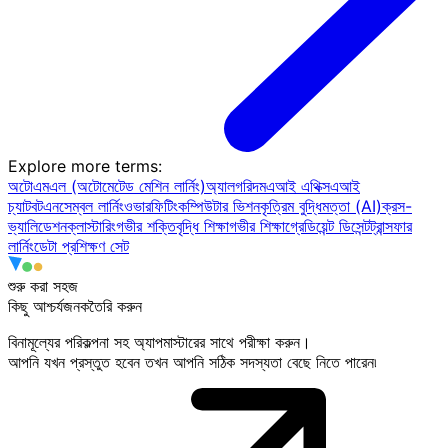
Explore more terms
:
অটোএমএল (অটোমেটেড মেশিন লার্নিং)
অ্যালগরিদম
এআই এথিক্স
এআই
চ্যাটবট
এনসেম্বল লার্নিং
ওভারফিটিং
কম্পিউটার ভিশন
কৃত্রিম বুদ্ধিমত্তা (AI)
ক্রস-
ভ্যালিডেশন
ক্লাস্টারিং
গভীর শক্তিবৃদ্ধি শিক্ষা
গভীর শিক্ষা
গ্রেডিয়েন্ট ডিসেন্ট
ট্রান্সফার
লার্নিং
ডেটা প্রশিক্ষণ সেট
শুরু করা সহজ
কিছু
আশ্চর্যজনক
তৈরি করুন
বিনামূল্যের পরিকল্পনা সহ অ্যাপমাস্টারের সাথে পরীক্ষা করুন।
আপনি যখন প্রস্তুত হবেন তখন আপনি সঠিক সদস্যতা বেছে নিতে পারেন৷