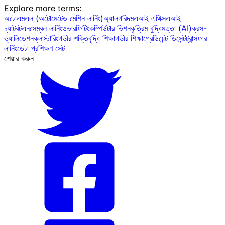
Explore more terms
:
অটোএমএল (অটোমেটেড মেশিন লার্নিং)
অ্যালগরিদম
এআই এথিক্স
এআই
চ্যাটবট
এনসেম্বল লার্নিং
ওভারফিটিং
কম্পিউটার ভিশন
কৃত্রিম বুদ্ধিমত্তা (AI)
ক্রস-
ভ্যালিডেশন
ক্লাস্টারিং
গভীর শক্তিবৃদ্ধি শিক্ষা
গভীর শিক্ষা
গ্রেডিয়েন্ট ডিসেন্ট
ট্রান্সফার
লার্নিং
ডেটা প্রশিক্ষণ সেট
শেয়ার করুন