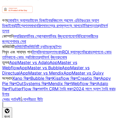
পণ্য
মোবাইল অ্যাপ
ডাটাবেস ডিজাইনার
বিজনেস প্রসেস এডিটর
ওয়েব অ্যাপ
ডিজাইনার
ইন্টিগ্রেশন
সমাধান
শিল্প
সাফল্যের গল্প
মূল্য
পণ্য আপডেট
নিরাপত্তা
প্ল্যাটফর্ম
তুলনা
কোম্পানি
ক্যারিয়ার
পার্টনার প্রোগ্রাম
পার্টনার খুঁজুন
যোগাযোগ
বিনিয়োগকারীদের
জন্য
পেশাদার সেবা
কমিউনিটি
কমিউনিটি
কমিউনিটি চ্যাট
ডকুমেন্টেশন
শিখুন এবং সাহায্য পান
বিশ্ববিদ্যালয়
ব্লগ
সংবাদ
ROI ক্যালকুলেটর
রোডম্যাপ
নো-কোড
তালিকা
নো-কোড প্রতিষ্ঠাতা
প্ল্যাটফর্ম খুঁজুন
শব্দকোষ
তুলনা
AppMaster vs Adalo
AppMaster vs
Webflow
AppMaster vs Bubble
AppMaster vs
Directual
AppMaster vs Mendix
AppMaster vs Quixy
সংস্থান
Xano বিকল্প
Bubble বিকল্প
Kissflow বিকল্প
Creatio বিকল্প
Appy
Pie বিকল্প
OutSystems বিকল্প
Mendix বিকল্প
Webflow বিকল্প
Adalo
বিকল্প
FlutterFlow বিকল্প
কাস্টম CRM তৈরি করুন
2024 সালে অ্যাপ তৈরি করার
উপায়
সেবার শর্তাবলী
|
গোপনীয়তা নীতি
|
বাংলা