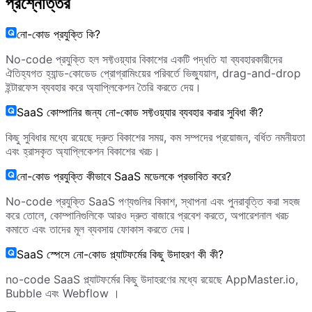
প্রশ্নোত্তর
নো-কোড প্রযুক্তি কি?
No-code প্রযুক্তি হল সফ্টওয়্যার বিকাশের একটি পদ্ধতি যা ব্যবহারকারীদের
ঐতিহ্যগত হ্যান্ড-কোডেড প্রোগ্রামিংয়ের পরিবর্তে ভিজ্যুয়াল, drag-and-drop
ইন্টারফেস ব্যবহার করে অ্যাপ্লিকেশন তৈরি করতে দেয়।
SaaS কোম্পানির জন্য নো-কোড সফ্টওয়্যার ব্যবহার করার সুবিধা কী?
কিছু সুবিধার মধ্যে রয়েছে দ্রুত বিকাশের সময়, কম সম্পদের প্রয়োজন, বর্ধিত নমনীয়তা
এবং হ্রাসকৃত অ্যাপ্লিকেশন বিকাশের খরচ।
নো-কোড প্রযুক্তি কীভাবে SaaS মডেলকে প্রভাবিত করে?
No-code প্রযুক্তি SaaS পণ্যগুলির বিকাশ, স্থাপনা এবং পুনরাবৃত্তি করা সহজ
করে তোলে, কোম্পানিগুলিকে আরও দ্রুত বাজারে প্রবেশ করতে, অপারেশনাল খরচ
কমাতে এবং তাদের মূল ব্যবসায় ফোকাস করতে দেয়।
SaaS স্পেসে নো-কোড প্ল্যাটফর্মের কিছু উদাহরণ কী কী?
no-code SaaS প্ল্যাটফর্মের কিছু উদাহরণের মধ্যে রয়েছে AppMaster.io,
Bubble এবং Webflow ।