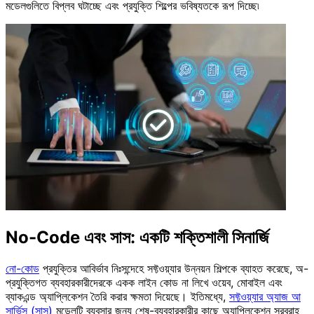
মডেলগুলিতে বিপ্লব ঘটাচ্ছে এবং প্রযুক্তি শিল্পের ভবিষ্যতকে রূপ দিচ্ছে৷
No-Code এবং সাস: একটি শক্তিশালী সিনার্জি
নো-কোড
প্রযুক্তির আবির্ভাব নিঃসন্দেহে সফ্টওয়্যার উন্নয়ন শিল্পকে ব্যাহত করেছে, অ-
প্রযুক্তিগত ব্যবহারকারীদেরকে একক লাইন কোড না লিখে ওয়েব, মোবাইল এবং
ব্যাকএন্ড অ্যাপ্লিকেশন তৈরি করার ক্ষমতা দিয়েছে। ইতিমধ্যে,
সফ্টওয়্যার অ্যাজ আ
সার্ভিস (সাস)
মডেলটি ব্যবসার জন্য শেষ-ব্যবহারকারীর কাছে অ্যাপ্লিকেশন সরবরাহ