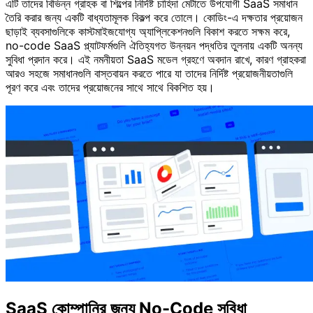
এটি তাদের বিভিন্ন গ্রাহক বা শিল্পের নির্দিষ্ট চাহিদা মেটাতে উপযোগী SaaS সমাধান
তৈরি করার জন্য একটি বাধ্যতামূলক বিকল্প করে তোলে। কোডিং-এ দক্ষতার প্রয়োজন
ছাড়াই ব্যবসাগুলিকে কাস্টমাইজযোগ্য অ্যাপ্লিকেশনগুলি বিকাশ করতে সক্ষম করে,
no-code SaaS প্ল্যাটফর্মগুলি ঐতিহ্যগত উন্নয়ন পদ্ধতির তুলনায় একটি অনন্য
সুবিধা প্রদান করে। এই নমনীয়তা SaaS মডেল গ্রহণে অবদান রাখে, কারণ গ্রাহকরা
আরও সহজে সমাধানগুলি বাস্তবায়ন করতে পারে যা তাদের নির্দিষ্ট প্রয়োজনীয়তাগুলি
পূরণ করে এবং তাদের প্রয়োজনের সাথে সাথে বিকশিত হয়।
SaaS কোম্পানির জন্য No-Code সুবিধা