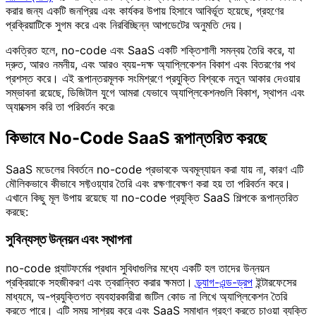
করার জন্য একটি জনপ্রিয় এবং কার্যকর উপায় হিসাবে আবির্ভূত হয়েছে, গ্রহণের
প্রক্রিয়াটিকে সুগম করে এবং নিরবিচ্ছিন্ন আপডেটের অনুমতি দেয়।
একত্রিত হলে, no-code এবং SaaS একটি শক্তিশালী সমন্বয় তৈরি করে, যা
দ্রুত, আরও নমনীয়, এবং আরও ব্যয়-দক্ষ অ্যাপ্লিকেশন বিকাশ এবং বিতরণের পথ
প্রশস্ত করে। এই রূপান্তরমূলক সংমিশ্রণে প্রযুক্তি বিশ্বকে নতুন আকার দেওয়ার
সম্ভাবনা রয়েছে, ডিজিটাল যুগে আমরা যেভাবে অ্যাপ্লিকেশনগুলি বিকাশ, স্থাপন এবং
অ্যাক্সেস করি তা পরিবর্তন করে৷
কিভাবে No-Code SaaS রূপান্তরিত করছে
SaaS মডেলের বিবর্তনে no-code প্রভাবকে অবমূল্যায়ন করা যায় না, কারণ এটি
মৌলিকভাবে কীভাবে সফ্টওয়্যার তৈরি এবং রক্ষণাবেক্ষণ করা হয় তা পরিবর্তন করে।
এখানে কিছু মূল উপায় রয়েছে যা no-code প্রযুক্তি SaaS শিল্পকে রূপান্তরিত
করছে:
সুবিন্যস্ত উন্নয়ন এবং স্থাপনা
no-code প্ল্যাটফর্মের প্রধান সুবিধাগুলির মধ্যে একটি হল তাদের উন্নয়ন
প্রক্রিয়াকে সহজীকরণ এবং ত্বরান্বিত করার ক্ষমতা।
ড্র্যাগ-এন্ড-ড্রপ
ইন্টারফেসের
মাধ্যমে, অ-প্রযুক্তিগত ব্যবহারকারীরা জটিল কোড না লিখে অ্যাপ্লিকেশন তৈরি
করতে পারে। এটি সময় সাশ্রয় করে এবং SaaS সমাধান গ্রহণ করতে চাওয়া ব্যক্তি