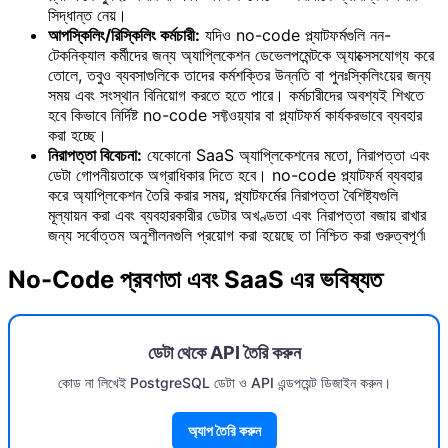
সিদ্ধান্ত নেয়।
আপস্কিলিং/রিস্কিলিং কর্মচারী:
যদিও no-code প্ল্যাটফর্মগুলি নন-
টেকনিক্যাল কর্মীদের জন্য অ্যাপ্লিকেশন ডেভেলপমেন্টকে অ্যাক্সেসযোগ্য করে
তোলে, তবুও ব্যবসাগুলিকে তাদের কর্মশক্তির উন্নতি বা পুনঃস্কিলিংয়ের জন্য
সময় এবং সংস্থান বিনিয়োগ করতে হতে পারে। কর্মচারীদের অবশ্যই শিখতে
হবে কিভাবে নির্দিষ্ট no-code সফ্টওয়্যার বা প্ল্যাটফর্ম কার্যকরভাবে ব্যবহার
করা হচ্ছে।
নিরাপত্তা বিবেচনা:
যেকোনো SaaS অ্যাপ্লিকেশনের মতো, নিরাপত্তা এবং
ডেটা গোপনীয়তাকে অগ্রাধিকার দিতে হবে। no-code প্ল্যাটফর্ম ব্যবহার
করে অ্যাপ্লিকেশন তৈরি করার সময়, প্ল্যাটফর্মের নিরাপত্তা বৈশিষ্ট্যগুলি
মূল্যায়ন করা এবং ব্যবহারকারীর ডেটার অখণ্ডতা এবং নিরাপত্তা বজায় রাখার
জন্য সর্বোত্তম অনুশীলনগুলি প্রয়োগ করা হয়েছে তা নিশ্চিত করা গুরুত্বপূর্ণ৷
No-Code প্রবণতা এবং SaaS এর ভবিষ্যত
ডেটা থেকে API তৈরি করুন
কোড না লিখেই PostgreSQL ডেটা ও API এন্ডপয়েন্ট ডিজাইন করুন।
অ্যাপ তৈরি করুন