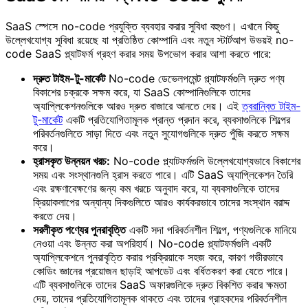
SaaS স্পেসে no-code প্রযুক্তি ব্যবহার করার সুবিধা বহুগুণ। এখানে কিছু
উল্লেখযোগ্য সুবিধা রয়েছে যা প্রতিষ্ঠিত কোম্পানি এবং নতুন স্টার্টআপ উভয়ই no-
code SaaS প্ল্যাটফর্ম গ্রহণ করার সময় উপভোগ করার আশা করতে পারে:
দ্রুত টাইম-টু-মার্কেট
No-code ডেভেলপমেন্ট প্ল্যাটফর্মগুলি দ্রুত পণ্য
বিকাশের চক্রকে সক্ষম করে, যা SaaS কোম্পানিগুলিকে তাদের
অ্যাপ্লিকেশনগুলিকে আরও দ্রুত বাজারে আনতে দেয়। এই
ত্বরান্বিত টাইম-
টু-মার্কেট
একটি প্রতিযোগিতামূলক প্রান্ত প্রদান করে, ব্যবসাগুলিকে শিল্পের
পরিবর্তনগুলিতে সাড়া দিতে এবং নতুন সুযোগগুলিকে দ্রুত পুঁজি করতে সক্ষম
করে।
হ্রাসকৃত উন্নয়ন খরচ:
No-code প্ল্যাটফর্মগুলি উল্লেখযোগ্যভাবে বিকাশের
সময় এবং সংস্থানগুলি হ্রাস করতে পারে। এটি SaaS অ্যাপ্লিকেশন তৈরি
এবং রক্ষণাবেক্ষণের জন্য কম খরচে অনুবাদ করে, যা ব্যবসাগুলিকে তাদের
ক্রিয়াকলাপের অন্যান্য দিকগুলিতে আরও কার্যকরভাবে তাদের সংস্থান বরাদ্দ
করতে দেয়।
সরলীকৃত পণ্যের পুনরাবৃত্তি
একটি সদা পরিবর্তনশীল শিল্পে, পণ্যগুলিকে মানিয়ে
নেওয়া এবং উন্নত করা অপরিহার্য। No-code প্ল্যাটফর্মগুলি একটি
অ্যাপ্লিকেশনে পুনরাবৃত্তি করার প্রক্রিয়াকে সহজ করে, কারণ গভীরভাবে
কোডিং জ্ঞানের প্রয়োজন ছাড়াই আপডেট এবং বর্ধিতকরণ করা যেতে পারে।
এটি ব্যবসাগুলিকে তাদের SaaS অফারগুলিকে দ্রুত বিকশিত করার ক্ষমতা
দেয়, তাদের প্রতিযোগিতামূলক থাকতে এবং তাদের গ্রাহকদের পরিবর্তনশীল