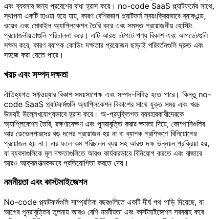
এবং ব্যবসার জন্য প্রবেশের বাধা হ্রাস করে। no-code SaaS প্ল্যাটফর্মের সাথে,
স্থাপনা একটি হাওয়া হয়ে যায়, কারণ বেশিরভাগ প্ল্যাটফর্ম স্বয়ংক্রিয়ভাবে ব্যাকএন্ড,
ওয়েব এবং মোবাইল অ্যাপ্লিকেশন তৈরি করে এবং সমস্ত প্রয়োজনীয় হোস্টিং
প্রয়োজনীয়তাগুলি পরিচালনা করে। এটি আরও চটপটে পণ্য বিকাশ এবং আপডেটগুলি
সক্ষম করে, কারণ ব্যাপক কোডিং দক্ষতার প্রয়োজন ছাড়াই পরিবর্তনগুলি দ্রুত এবং
সহজে করা যেতে পারে।
খরচ এবং সম্পদ দক্ষতা
ঐতিহ্যগত সফ্টওয়্যার বিকাশ সময়সাপেক্ষ এবং সম্পদ-নিবিড় হতে পারে। কিন্তু no-
code SaaS প্ল্যাটফর্মগুলি অ্যাপ্লিকেশন বিকাশের সাথে যুক্ত সময় এবং খরচ
উভয়ই উল্লেখযোগ্যভাবে হ্রাস করে। অ-প্রযুক্তিগত ব্যবহারকারীদেরকে
অ্যাপ্লিকেশন তৈরি, রক্ষণাবেক্ষণ এবং পুনরাবৃত্তি করার ক্ষমতা দিয়ে, কোম্পানিগুলির
আর ডেভেলপারদের বড় দলের প্রয়োজন হয় না বা ব্যাপক প্রশিক্ষণে বিনিয়োগের
প্রয়োজন হয় না। এর ফলে কম পরিচালন ব্যয় সহ আরও দক্ষ উন্নয়ন প্রক্রিয়া হয়,
যা ব্যবসাগুলিকে মূল দক্ষতাগুলিতে আরও কার্যকরভাবে বিনিয়োগ করতে এবং বাজারে
আরও আক্রমণাত্মকভাবে প্রতিযোগিতা করতে দেয়।
নমনীয়তা এবং কাস্টমাইজেশন
No-code প্ল্যাটফর্মগুলি সাম্প্রতিক বছরগুলিতে একটি দীর্ঘ পথ পাড়ি দিয়েছে, যা
আগের পুনরাবৃত্তির তুলনায় আরও বেশি নমনীয়তা এবং কাস্টমাইজেশন সরবরাহ করে।