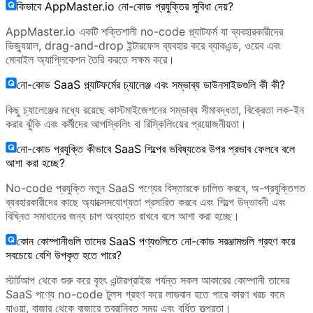
কিভাবে AppMaster.io নো-কোড প্রযুক্তির সুবিধা দেয়?
AppMaster.io একটি শক্তিশালী no-code প্ল্যাটফর্ম যা ব্যবহারকারীদের
ভিজ্যুয়াল, drag-and-drop ইন্টারফেস ব্যবহার করে ব্যাকএন্ড, ওয়েব এবং
মোবাইল অ্যাপ্লিকেশন তৈরি করতে সক্ষম করে।
নো-কোড SaaS প্ল্যাটফর্মের চ্যালেঞ্জ এবং সম্ভাব্য ডাউনসাইডগুলি কী কী?
কিছু চ্যালেঞ্জের মধ্যে রয়েছে কাস্টমাইজেশনের সম্ভাব্য সীমাবদ্ধতা, বিক্রেতা লক-ইন
করার ঝুঁকি এবং কর্মীদের আপস্কিলিং বা রিস্কিলিংয়ের প্রয়োজনীয়তা।
নো-কোড প্রযুক্তি কীভাবে SaaS শিল্পের ভবিষ্যতের উপর প্রভাব ফেলবে বলে
আশা করা হচ্ছে?
No-code প্রযুক্তি নতুন SaaS পণ্যের বিস্তারকে চালিত করবে, অ-প্রযুক্তিগত
ব্যবহারকারীদের কাছে অ্যাক্সেসযোগ্যতা প্রসারিত করবে এবং শিল্পে উদ্ভাবনী এবং
বিঘ্নিত সমাধানের জন্য চাপ অব্যাহত রাখবে বলে আশা করা হচ্ছে।
কোন কোম্পানীগুলি তাদের SaaS পণ্যগুলিতে নো-কোড সরঞ্জামগুলি গ্রহণ করে
সবচেয়ে বেশি উপকৃত হতে পারে?
স্টার্টআপ থেকে শুরু করে বৃহৎ এন্টারপ্রাইজ পর্যন্ত সকল আকারের কোম্পানী তাদের
SaaS পণ্যে no-code টুলস গ্রহণ করে লাভবান হতে পারে কারণ খরচ কমে
যাওয়া, বাজার থেকে বাজারে ত্বরান্বিত সময় এবং বর্ধিত তত্পরতা।