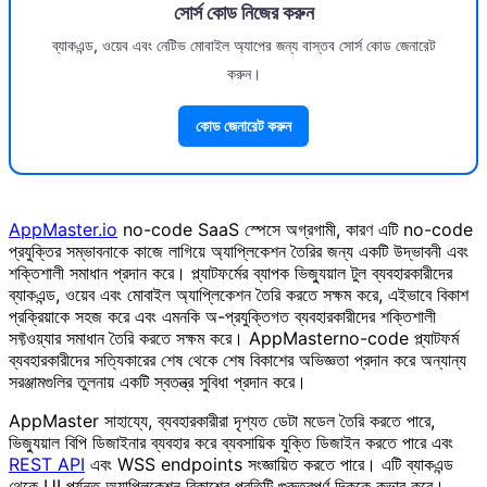
সোর্স কোড নিজের করুন
ব্যাকএন্ড, ওয়েব এবং নেটিভ মোবাইল অ্যাপের জন্য বাস্তব সোর্স কোড জেনারেট
করুন।
কোড জেনারেট করুন
AppMaster.io
no-code SaaS স্পেসে অগ্রগামী, কারণ এটি no-code
প্রযুক্তির সম্ভাবনাকে কাজে লাগিয়ে অ্যাপ্লিকেশন তৈরির জন্য একটি উদ্ভাবনী এবং
শক্তিশালী সমাধান প্রদান করে। প্ল্যাটফর্মের ব্যাপক ভিজ্যুয়াল টুল ব্যবহারকারীদের
ব্যাকএন্ড, ওয়েব এবং মোবাইল অ্যাপ্লিকেশন তৈরি করতে সক্ষম করে, এইভাবে বিকাশ
প্রক্রিয়াকে সহজ করে এবং এমনকি অ-প্রযুক্তিগত ব্যবহারকারীদের শক্তিশালী
সফ্টওয়্যার সমাধান তৈরি করতে সক্ষম করে। AppMasterno-code প্ল্যাটফর্ম
ব্যবহারকারীদের সত্যিকারের শেষ থেকে শেষ বিকাশের অভিজ্ঞতা প্রদান করে অন্যান্য
সরঞ্জামগুলির তুলনায় একটি স্বতন্ত্র সুবিধা প্রদান করে।
AppMaster সাহায্যে, ব্যবহারকারীরা দৃশ্যত ডেটা মডেল তৈরি করতে পারে,
ভিজ্যুয়াল বিপি ডিজাইনার ব্যবহার করে ব্যবসায়িক যুক্তি ডিজাইন করতে পারে এবং
REST API
এবং WSS endpoints সংজ্ঞায়িত করতে পারে। এটি ব্যাকএন্ড
থেকে UI পর্যন্ত অ্যাপ্লিকেশন বিকাশের প্রতিটি গুরুত্বপূর্ণ দিককে কভার করে।