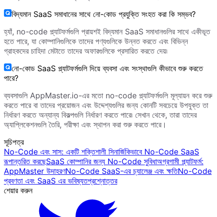
বিদ্যমান SaaS সমাধানের সাথে নো-কোড প্রযুক্তি সংহত করা কি সম্ভব?
হ্যাঁ, no-code প্ল্যাটফর্মগুলি প্রায়শই বিদ্যমান SaaS সমাধানগুলির সাথে একীভূত
হতে পারে, যা কোম্পানিগুলিকে তাদের পণ্যগুলিকে উন্নত করতে এবং বিভিন্ন
গ্রাহকদের চাহিদা মেটাতে তাদের অফারগুলিকে প্রসারিত করতে দেয়৷
নো-কোড SaaS প্ল্যাটফর্মগুলি দিয়ে ব্যবসা এবং সংস্থাগুলি কীভাবে শুরু করতে
পারে?
ব্যবসাগুলি AppMaster.io-এর মতো no-code প্ল্যাটফর্মগুলি মূল্যায়ন করে শুরু
করতে পারে বা তাদের প্রয়োজন এবং উদ্দেশ্যগুলির জন্য কোনটি সবচেয়ে উপযুক্ত তা
নির্ধারণ করতে অন্যান্য বিকল্পগুলি নির্ধারণ করতে পারে৷ সেখান থেকে, তারা তাদের
অ্যাপ্লিকেশনগুলি তৈরি, পরীক্ষা এবং স্থাপন করা শুরু করতে পারে।
সূচিপত্র
No-Code এবং সাস: একটি শক্তিশালী সিনার্জি
কিভাবে No-Code SaaS
রূপান্তরিত করছে
SaaS কোম্পানির জন্য No-Code সুবিধা
অগ্রগামী প্ল্যাটফর্ম:
AppMaster উদাহরণ
No-Code SaaS-এর চ্যালেঞ্জ এবং ক্ষতি
No-Code
প্রবণতা এবং SaaS এর ভবিষ্যত
প্রশ্নোত্তর
শেয়ার করুন