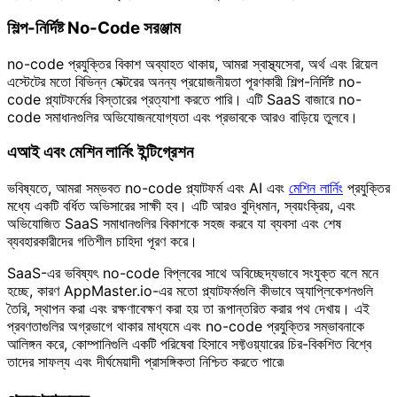
শিল্প-নির্দিষ্ট No-Code সরঞ্জাম
no-code প্রযুক্তির বিকাশ অব্যাহত থাকায়, আমরা স্বাস্থ্যসেবা, অর্থ এবং রিয়েল
এস্টেটের মতো বিভিন্ন সেক্টরের অনন্য প্রয়োজনীয়তা পূরণকারী শিল্প-নির্দিষ্ট no-
code প্ল্যাটফর্মের বিস্তারের প্রত্যাশা করতে পারি। এটি SaaS বাজারে no-
code সমাধানগুলির অভিযোজনযোগ্যতা এবং প্রভাবকে আরও বাড়িয়ে তুলবে।
এআই এবং মেশিন লার্নিং ইন্টিগ্রেশন
ভবিষ্যতে, আমরা সম্ভবত no-code প্ল্যাটফর্ম এবং AI এবং
মেশিন লার্নিং
প্রযুক্তির
মধ্যে একটি বর্ধিত অভিসারের সাক্ষী হব। এটি আরও বুদ্ধিমান, স্বয়ংক্রিয়, এবং
অভিযোজিত SaaS সমাধানগুলির বিকাশকে সহজ করবে যা ব্যবসা এবং শেষ
ব্যবহারকারীদের গতিশীল চাহিদা পূরণ করে।
SaaS-এর ভবিষ্যৎ no-code বিপ্লবের সাথে অবিচ্ছেদ্যভাবে সংযুক্ত বলে মনে
হচ্ছে, কারণ AppMaster.io-এর মতো প্ল্যাটফর্মগুলি কীভাবে অ্যাপ্লিকেশনগুলি
তৈরি, স্থাপন করা এবং রক্ষণাবেক্ষণ করা হয় তা রূপান্তরিত করার পথ দেখায়। এই
প্রবণতাগুলির অগ্রভাগে থাকার মাধ্যমে এবং no-code প্রযুক্তির সম্ভাবনাকে
আলিঙ্গন করে, কোম্পানিগুলি একটি পরিষেবা হিসাবে সফ্টওয়্যারের চির-বিকশিত বিশ্বে
তাদের সাফল্য এবং দীর্ঘমেয়াদী প্রাসঙ্গিকতা নিশ্চিত করতে পারে৷