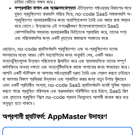
চাহিদা মেটাতে সক্ষম করে।
সম্প্রসারিত নাগাল এবং অ্যাক্সেসযোগ্যতা
ঐতিহ্যগত সফ্টওয়্যার বিকাশের সাথে
যুক্ত প্রযুক্তিগত বাধাগুলি সরিয়ে দিয়ে, no-code SaaS সমাধানগুলি অ-
প্রযুক্তিগত ব্যবহারকারীদের জন্য অ্যাপ্লিকেশন তৈরি এবং বজায় রাখা সম্ভব
করে তোলে। উন্নয়নের এই গণতন্ত্রীকরণ উল্লেখযোগ্যভাবে SaaS
কোম্পানিগুলির সম্ভাব্য ব্যবহারকারীর ভিত্তিকে প্রসারিত করে, তাদের পণ্য
এবং পরিষেবাগুলির জন্য একটি বৃহত্তর বাজারকে সহজতর করে৷
এছাড়াও, no-code প্ল্যাটফর্মগুলি প্রযুক্তিগত এবং অ-প্রযুক্তিগত দলের
সদস্যদের মধ্যে আরও বেশি সহযোগিতার জন্য অনুমতি দেয়, একটি আরও
অন্তর্ভুক্তিমূলক উন্নয়ন পরিবেশকে উত্সাহিত করে এবং ব্যবসাগুলিকে তাদের সম্পূর্ণ
কর্মশক্তির অনন্য দক্ষতা এবং অন্তর্দৃষ্টিগুলিকে কাজে লাগানোর জন্য ক্ষমতায়ন করে।
আপনি একটি স্টার্টআপ যা আপনার সফ্টওয়্যারটি দ্রুত তৈরি এবং স্কেল করতে চাইছেন
বা আপনার বিকাশ প্রক্রিয়া উদ্ভাবন এবং প্রবাহিত করার জন্য নতুন উপায় খুঁজছেন
এমন একটি প্রতিষ্ঠিত সংস্থা, no-code SaaS প্ল্যাটফর্মগুলি যথেষ্ট সুবিধা প্রদান
করতে পারে৷ প্রযুক্তি পরিপক্ক এবং ক্রমবর্ধমান পরিশীলিত হয়ে উঠলে, SaaS শিল্প
এবং বৃহত্তর প্রযুক্তি শিল্পে no-code প্রভাব নিঃসন্দেহে আগামী কয়েক বছর ধরে
অনুভূত হতে থাকবে।
অগ্রগামী প্ল্যাটফর্ম: AppMaster উদাহরণ