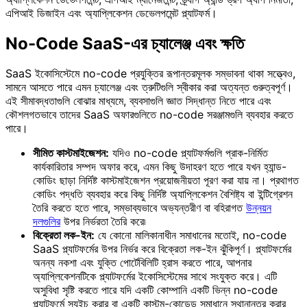
এপিআই ডিজাইন এবং অ্যাপ্লিকেশন ডেভেলপমেন্ট প্ল্যাটফর্ম।
No-Code SaaS-এর চ্যালেঞ্জ এবং ক্ষতি
SaaS ইকোসিস্টেমে no-code প্রযুক্তির রূপান্তরমূলক সম্ভাবনা থাকা সত্ত্বেও,
সামনে আসতে পারে এমন চ্যালেঞ্জ এবং ত্রুটিগুলি স্বীকার করা অত্যন্ত গুরুত্বপূর্ণ।
এই সীমাবদ্ধতাগুলি বোঝার মাধ্যমে, ব্যবসাগুলি জ্ঞাত সিদ্ধান্ত নিতে পারে এবং
কৌশলগতভাবে তাদের SaaS অফারগুলিতে no-code সরঞ্জামগুলি ব্যবহার করতে
পারে।
সীমিত কাস্টমাইজেশন:
যদিও no-code প্ল্যাটফর্মগুলি প্রাক-নির্মিত
কার্যকারিতার সম্পদ অফার করে, এমন কিছু উদাহরণ হতে পারে যখন হ্যান্ড-
কোডিং ছাড়া নির্দিষ্ট কাস্টমাইজেশন প্রয়োজনীয়তা পূরণ করা যায় না। প্রথাগত
কোডিং পদ্ধতি ব্যবহার করে কিছু নির্দিষ্ট অ্যাপ্লিকেশন বৈশিষ্ট্য বা ইন্টিগ্রেশন
তৈরি করতে হতে পারে, সম্ভাব্যভাবে অভ্যন্তরীণ বা বহিরাগত
উন্নয়ন
দলগুলির
উপর নির্ভরতা তৈরি করে৷
বিক্রেতা লক-ইন:
যে কোনো মালিকানাধীন সমাধানের মতোই, no-code
SaaS প্ল্যাটফর্মের উপর নির্ভর করে বিক্রেতা লক-ইন ঝুঁকিপূর্ণ। প্ল্যাটফর্মের
অনন্য নকশা এবং যুক্তি পোর্টেবিলিটি হ্রাস করতে পারে, আপনার
অ্যাপ্লিকেশনটিকে প্ল্যাটফর্মের ইকোসিস্টেমের সাথে সংযুক্ত করে। এটি
অসুবিধা সৃষ্টি করতে পারে যদি একটি কোম্পানি একটি ভিন্ন no-code
প্ল্যাটফর্মে স্যুইচ করার বা একটি কাস্টম-কোডেড সমাধানে স্থানান্তর করার