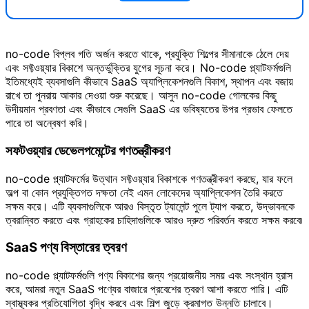
no-code বিপ্লব গতি অর্জন করতে থাকে, প্রযুক্তি শিল্পের সীমানাকে ঠেলে দেয়
এবং সফ্টওয়্যার বিকাশে অন্তর্ভুক্তির যুগের সূচনা করে। No-code প্ল্যাটফর্মগুলি
ইতিমধ্যেই ব্যবসাগুলি কীভাবে SaaS অ্যাপ্লিকেশনগুলি বিকাশ, স্থাপন এবং বজায়
রাখে তা পুনরায় আকার দেওয়া শুরু করেছে। আসুন no-code গোলকের কিছু
উদীয়মান প্রবণতা এবং কীভাবে সেগুলি SaaS এর ভবিষ্যতের উপর প্রভাব ফেলতে
পারে তা অন্বেষণ করি।
সফটওয়্যার ডেভেলপমেন্টের গণতন্ত্রীকরণ
no-code প্ল্যাটফর্মের উত্থান সফ্টওয়্যার বিকাশকে গণতন্ত্রীকরণ করছে, যার ফলে
অল্প বা কোন প্রযুক্তিগত দক্ষতা নেই এমন লোকেদের অ্যাপ্লিকেশন তৈরি করতে
সক্ষম করে। এটি ব্যবসাগুলিকে আরও বিস্তৃত ট্যালেন্ট পুলে ট্যাপ করতে, উদ্ভাবনকে
ত্বরান্বিত করতে এবং গ্রাহকের চাহিদাগুলিকে আরও দ্রুত পরিবর্তন করতে সক্ষম করবে৷
SaaS পণ্য বিস্তারের ত্বরণ
no-code প্ল্যাটফর্মগুলি পণ্য বিকাশের জন্য প্রয়োজনীয় সময় এবং সংস্থান হ্রাস
করে, আমরা নতুন SaaS পণ্যের বাজারে প্রবেশের ত্বরণ আশা করতে পারি। এটি
স্বাস্থ্যকর প্রতিযোগিতা বৃদ্ধি করবে এবং শিল্প জুড়ে ক্রমাগত উন্নতি চালাবে।