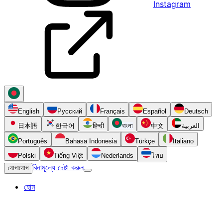
Instagram
English
Русский
Français
Español
Deutsch
日本語
한국어
हिन्दी
বাংলা
中文
العربية
Português
Bahasa Indonesia
Türkçe
Italiano
Polski
Tiếng Việt
Nederlands
ไทย
বিনামূল্যে চেষ্টা করুন
যোগাযোগ
হোম