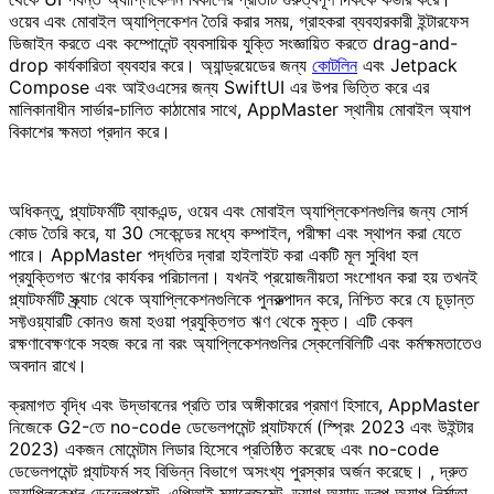
ওয়েব এবং মোবাইল অ্যাপ্লিকেশন তৈরি করার সময়, গ্রাহকরা ব্যবহারকারী ইন্টারফেস
ডিজাইন করতে এবং কম্পোনেন্ট ব্যবসায়িক যুক্তি সংজ্ঞায়িত করতে drag-and-
drop কার্যকারিতা ব্যবহার করে। অ্যান্ড্রয়েডের জন্য
কোটলিন
এবং Jetpack
Compose এবং আইওএসের জন্য SwiftUI এর উপর ভিত্তি করে এর
মালিকানাধীন সার্ভার-চালিত কাঠামোর সাথে, AppMaster স্থানীয় মোবাইল অ্যাপ
বিকাশের ক্ষমতা প্রদান করে।
অধিকন্তু, প্ল্যাটফর্মটি ব্যাকএন্ড, ওয়েব এবং মোবাইল অ্যাপ্লিকেশনগুলির জন্য সোর্স
কোড তৈরি করে, যা 30 সেকেন্ডের মধ্যে কম্পাইল, পরীক্ষা এবং স্থাপন করা যেতে
পারে। AppMaster পদ্ধতির দ্বারা হাইলাইট করা একটি মূল সুবিধা হল
প্রযুক্তিগত ঋণের কার্যকর পরিচালনা। যখনই প্রয়োজনীয়তা সংশোধন করা হয় তখনই
প্ল্যাটফর্মটি স্ক্র্যাচ থেকে অ্যাপ্লিকেশনগুলিকে পুনরুত্পাদন করে, নিশ্চিত করে যে চূড়ান্ত
সফ্টওয়্যারটি কোনও জমা হওয়া প্রযুক্তিগত ঋণ থেকে মুক্ত। এটি কেবল
রক্ষণাবেক্ষণকে সহজ করে না বরং অ্যাপ্লিকেশনগুলির স্কেলেবিলিটি এবং কর্মক্ষমতাতেও
অবদান রাখে।
ক্রমাগত বৃদ্ধি এবং উদ্ভাবনের প্রতি তার অঙ্গীকারের প্রমাণ হিসাবে, AppMaster
নিজেকে G2-তে no-code ডেভেলপমেন্ট প্ল্যাটফর্মে (স্প্রিং 2023 এবং উইন্টার
2023) একজন মোমেন্টাম লিডার হিসেবে প্রতিষ্ঠিত করেছে এবং no-code
ডেভেলপমেন্ট প্ল্যাটফর্ম সহ বিভিন্ন বিভাগে অসংখ্য পুরস্কার অর্জন করেছে। , দ্রুত
অ্যাপ্লিকেশন ডেভেলপমেন্ট, এপিআই ম্যানেজমেন্ট, ড্র্যাগ অ্যান্ড ড্রপ অ্যাপ নির্মাতা,