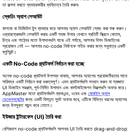
তা কল্পনা করতে ব্যবহারকারীর ব্যক্তিত্ব তৈরি করুন৷
স্কেচিং অ্যাপ লেআউট
কাগজে বা ডিজিটাল টুল ব্যবহার করে আপনার অ্যাপ লেআউট স্কেচ করা শুরু করুন।
ওয়্যারফ্রেমগুলি লেআউট করার একটি সহজ উপায় যেখানে প্রতিটি স্ক্রিনে বোতাম,
চিত্র এবং পাঠ্যের মতো উপাদানগুলি যাবে৷ এই পর্যায়ে, আপনার বিশদ ডিজাইনের
প্রয়োজন নেই — আপনার no-code নির্মাণকে গাইড করার জন্য শুধুমাত্র একটি
ব্লুপ্রিন্ট।
একটি No-Code প্ল্যাটফর্ম নির্বাচন করা হচ্ছে
অনেক no-code প্ল্যাটফর্ম উপলব্ধ থাকায়, আপনার অ্যাপের প্রয়োজনীয়তার সাথে
সারিবদ্ধ একটি নির্বাচন করা গুরুত্বপূর্ণ। এমন প্ল্যাটফর্মগুলি সন্ধান করুন যা স্বজ্ঞাত
UI ডিজাইন সরঞ্জাম, পূর্ব-নির্মিত উপাদান এবং কাস্টমাইজেশন বিকল্পগুলি অফার করে।
AppMaster মতো প্ল্যাটফর্মগুলি ব্যাকএন্ড, ওয়েব এবং
মোবাইল অ্যাপ
ডেভেলপমেন্টের
জন্য একটি বিস্তৃত স্যুট অফার করে, এটিকে বিভিন্ন ধরনের অ্যাপের
জন্য উপযুক্ত পছন্দ করে তোলে।
ইউজার ইন্টারফেস (UI) তৈরি করা
বেশিরভাগ no-code প্ল্যাটফর্মগুলি আপনার UI তৈরি করতে drag-and-drop