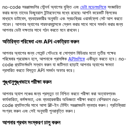
no-code সরঞ্জামগুলির সৌন্দর্য অ্যাপের যুক্তি এবং
ডেটা মডেলগুলিকে
সংজ্ঞায়িত
করার জন্য তাদের ভিজ্যুয়াল ইন্টারফেসের মধ্যে রয়েছে৷ আপনি কয়েকটি ক্লিকের
মাধ্যমে ডাটাবেস, ব্যবহারকারীর অনুমতি এবং স্বয়ংক্রিয় ওয়ার্কফ্লো সেট আপ করতে
পারেন। আপনার অ্যাপের পারফরম্যান্সকে স্কেল করার সাথে সাথে সমর্থন করার জন্য
আপনার ডেটা দক্ষতার সাথে গঠন করতে মনে রাখবেন।
অতিরিক্ত পরিষেবা এবং API একত্রিত করুন
আপনার অ্যাপের জন্য পেমেন্ট গেটওয়ে বা সোশ্যাল মিডিয়ার মতো তৃতীয় পক্ষের
পরিষেবার প্রয়োজন হলে, আপনাকে প্রাসঙ্গিক
APIগুলিকে
একীভূত করতে হবে। no-
code প্ল্যাটফর্মগুলি সন্ধান করুন যা জটিলতা ছাড়াই আপনার অ্যাপের ক্ষমতা
প্রসারিত করতে বিস্তৃত API সমর্থন অফার করে।
পুঙ্খানুপুঙ্খভাবে পরীক্ষা করুন
আপনার অ্যাপ লঞ্চের জন্য প্রস্তুত তা নিশ্চিত করতে পরীক্ষা করা অত্যাবশ্যক৷
কার্যকারিতা, কর্মক্ষমতা, এবং ব্যবহারকারীর অভিজ্ঞতা পরীক্ষা করতে বেশিরভাগ no-
code প্ল্যাটফর্মের সাথে আসা বিল্ট-ইন টেস্টিং সরঞ্জামগুলি ব্যবহার করুন। প্রতিক্রিয়া
সংগ্রহ করুন এবং সেই অনুযায়ী পুনরাবৃত্তি করুন।
আপনার প্রথম সংস্করণ চালু করুন