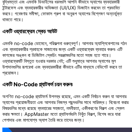
বুদ্ধিমত্তা এবং এমনকি ডিভাইসের ধরনগুলি আপনি কীভাবে অ্যাপের ব্যবহারকারী
ইন্টারফেস এবং ব্যবহারকারীর অভিজ্ঞতা (UI/UX) ডিজাইন করবেন তা প্রভাবিত
করবে। গবেষণায় সমীক্ষা, ফোকাস গ্রুপ বা অনুরূপ অ্যাপের বিশ্লেষণ অন্তর্ভুক্ত
থাকতে পারে।
একটি ওয়্যারফ্রেম স্কেচ আউট
এমনকি no-code ডোমেনে, পরিকল্পনা গুরুত্বপূর্ণ। আপনার অ্যাপ্লিকেশানের গঠন
এবং ব্যবহারকারীর প্রবাহকে সাজানোর জন্য একটি ওয়্যারফ্রেম ব্যবহার করুন৷ এটি
কাগজের অঙ্কন বা ডিজিটাল স্কেচিং সরঞ্জামগুলির মতো সহজ হতে পারে।
ওয়্যারফ্রেমটি বিস্তৃত হওয়ার দরকার নেই; এটি শুধুমাত্র আপনার অ্যাপের মূল
উপাদানগুলির রূপরেখা এবং ব্যবহারকারীরা কীভাবে এটির মাধ্যমে নেভিগেট করবে তা
প্রয়োজন।
একটি No-Code প্ল্যাটফর্ম চয়ন করুন৷
অগণিত no-code প্ল্যাটফর্ম উপলব্ধ রয়েছে, এমন একটি নির্বাচন করুন যা আপনার
অ্যাপের প্রয়োজনীয়তা এবং আপনার নিজস্ব পছন্দগুলির সাথে সারিবদ্ধ। বিবেচনা করার
বিষয়গুলির মধ্যে রয়েছে ব্যবহারের সহজতা, নমনীয়তা, একীকরণের বিকল্প এবং স্কেল
করার ক্ষমতা। AppMaster মতো প্ল্যাটফর্মগুলি নিখুঁত বিকল্প, বিশেষ করে যারা
পেশাদার এবং মাপযোগ্য অ্যাপ তৈরি করে তাদের জন্য।