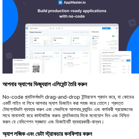
আপনার অ্যাপের ভিজ্যুয়াল এলিমেন্ট তৈরি করুন
No-code প্ল্যাটফর্মগুলি drag-and-drop ইন্টারফেস প্রদান করে, যা কোডের
একটি লাইন না লিখে আপনার অ্যাপ ডিজাইন করা সহজ করে তোলে। প্রদত্ত
টেমপ্লেটগুলি ব্যবহার করুন এবং সেগুলিকে আপনার ব্র্যান্ডিং এবং কার্যকরী প্রয়োজনের
সাথে মানানসই করে কাস্টমাইজ করুন৷ নান্দনিকতার দিকে মনোযোগ দিন এবং নিশ্চিত
করুন যে নেভিগেশন স্বজ্ঞাত এবং ডিজাইনটি ব্যবহারকারী-বান্ধব।
অ্যাপ লজিক এবং ডেটা স্ট্রাকচার কনফিগার করুন