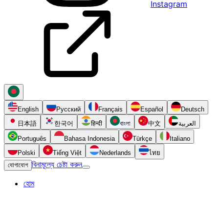
Instagram
English
Русский
Français
Español
Deutsch
日本語
한국어
हिन्दी
বাংলা
中文
العربية
Português
Bahasa Indonesia
Türkçe
Italiano
Polski
Tiếng Việt
Nederlands
ไทย
বিনামূল্যে চেষ্টা করুন
যোগাযোগ
হোম