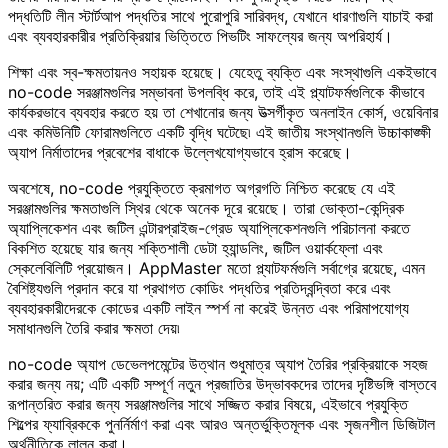
পদ্ধতিটি লীন স্টার্টআপ পদ্ধতির সাথে পুরোপুরি সারিবদ্ধ, যেখানে ধারণাগুলি যাচাই করা
এবং ব্যবহারকারীর প্রতিক্রিয়ার ভিত্তিতে পিভটিং সাফল্যের জন্য অপরিহার্য।
শিক্ষা এবং স্ব-ক্ষমতায়নও সহায়ক হয়েছে। যেহেতু ব্যক্তি এবং সংস্থাগুলি একইভাবে
no-code সরঞ্জামগুলির সম্ভাবনা উপলব্ধি করে, তাই এই প্ল্যাটফর্মগুলিকে কীভাবে
কার্যকরভাবে ব্যবহার করতে হয় তা শেখানোর জন্য উত্সর্গীকৃত অনলাইন কোর্স, ওয়েবিনার
এবং কমিউনিটি ফোরামগুলিতে একটি বৃদ্ধি ঘটেছে৷ এই জাতীয় সংস্থানগুলি উচ্চাকাঙ্ক্ষী
অ্যাপ নির্মাতাদের প্রবেশের বাধাকে উল্লেখযোগ্যভাবে হ্রাস করেছে।
অবশেষে, no-code প্রযুক্তিতে ক্রমাগত অগ্রগতি নিশ্চিত করেছে যে এই
সরঞ্জামগুলির ক্ষমতাগুলি স্থির থেকে অনেক দূরে রয়েছে। তারা ভোক্তা-কেন্দ্রিক
অ্যাপ্লিকেশন এবং জটিল এন্টারপ্রাইজ-গ্রেড অ্যাপ্লিকেশনগুলি পরিচালনা করতে
বিকশিত হয়েছে যার জন্য শক্তিশালী ডেটা হ্যান্ডলিং, জটিল ওয়ার্কফ্লো এবং
স্কেলেবিলিটি প্রয়োজন। AppMaster মতো প্ল্যাটফর্মগুলি সর্বাগ্রে রয়েছে, এমন
বৈশিষ্ট্যগুলি প্রদান করে যা প্রথাগত কোডিং পদ্ধতির প্রতিদ্বন্দ্বিতা করে এবং
ব্যবহারকারীদেরকে কোডের একটি লাইন স্পর্শ না করেই উন্নত এবং পরিমাপযোগ্য
সমাধানগুলি তৈরি করার ক্ষমতা দেয়৷
no-code অ্যাপ ডেভেলপমেন্টের উত্থান শুধুমাত্র অ্যাপ তৈরির প্রক্রিয়াকে সহজ
করার জন্য নয়; এটি একটি সম্পূর্ণ নতুন প্রজাতির উদ্ভাবকদের তাদের দৃষ্টিভঙ্গি বাস্তবে
রূপান্তরিত করার জন্য সরঞ্জামগুলির সাথে সজ্জিত করার বিষয়ে, এইভাবে প্রযুক্তি
শিল্পের ফ্যাব্রিককে পুনর্নির্মাণ করা এবং আরও অন্তর্ভুক্তিমূলক এবং সৃজনশীল ডিজিটাল
অর্থনীতিকে লালন করা।