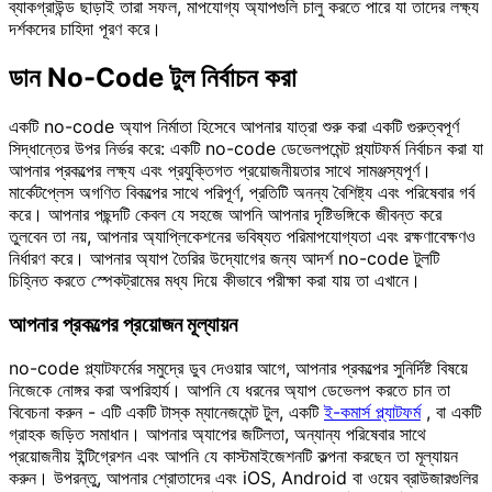
ব্যাকগ্রাউন্ড ছাড়াই তারা সফল, মাপযোগ্য অ্যাপগুলি চালু করতে পারে যা তাদের লক্ষ্য
দর্শকদের চাহিদা পূরণ করে।
ডান No-Code টুল নির্বাচন করা
একটি no-code অ্যাপ নির্মাতা হিসেবে আপনার যাত্রা শুরু করা একটি গুরুত্বপূর্ণ
সিদ্ধান্তের উপর নির্ভর করে: একটি no-code ডেভেলপমেন্ট প্ল্যাটফর্ম নির্বাচন করা যা
আপনার প্রকল্পের লক্ষ্য এবং প্রযুক্তিগত প্রয়োজনীয়তার সাথে সামঞ্জস্যপূর্ণ।
মার্কেটপ্লেস অগণিত বিকল্পের সাথে পরিপূর্ণ, প্রতিটি অনন্য বৈশিষ্ট্য এবং পরিষেবার গর্ব
করে। আপনার পছন্দটি কেবল যে সহজে আপনি আপনার দৃষ্টিভঙ্গিকে জীবন্ত করে
তুলবেন তা নয়, আপনার অ্যাপ্লিকেশনের ভবিষ্যত পরিমাপযোগ্যতা এবং রক্ষণাবেক্ষণও
নির্ধারণ করে। আপনার অ্যাপ তৈরির উদ্যোগের জন্য আদর্শ no-code টুলটি
চিহ্নিত করতে স্পেকট্রামের মধ্য দিয়ে কীভাবে পরীক্ষা করা যায় তা এখানে।
আপনার প্রকল্পের প্রয়োজন মূল্যায়ন
no-code প্ল্যাটফর্মের সমুদ্রে ডুব দেওয়ার আগে, আপনার প্রকল্পের সুনির্দিষ্ট বিষয়ে
নিজেকে নোঙ্গর করা অপরিহার্য। আপনি যে ধরনের অ্যাপ ডেভেলপ করতে চান তা
বিবেচনা করুন - এটি একটি টাস্ক ম্যানেজমেন্ট টুল, একটি
ই-কমার্স প্ল্যাটফর্ম
, বা একটি
গ্রাহক জড়িত সমাধান। আপনার অ্যাপের জটিলতা, অন্যান্য পরিষেবার সাথে
প্রয়োজনীয় ইন্টিগ্রেশন এবং আপনি যে কাস্টমাইজেশনটি কল্পনা করছেন তা মূল্যায়ন
করুন। উপরন্তু, আপনার শ্রোতাদের এবং iOS, Android বা ওয়েব ব্রাউজারগুলির