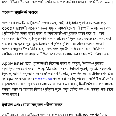
মতো বিভিন্ন ডিভাইস এবং প্ল্যাটফর্মের জন্য প্রয়োজনীয় সমর্থন সম্পর্কে চিন্তা করুন।
গবেষণা প্ল্যাটফর্ম ক্ষমতা
আপনার প্রজেক্টের কনট্যুরগুলি মাথায় রেখে, সেই চাহিদাগুলি পূরণ করার জন্য no-
code সরঞ্জামগুলি অন্বেষণ করুন৷ সমৃদ্ধ কাস্টমাইজেশন বিকল্পগুলি অফার করে এমন
প্ল্যাটফর্মগুলির জন্য স্ক্যান করুন যা ব্যবহারকারী-বন্ধুত্বকে ত্যাগ করে না। যারা
আপনাকে পরিশীলিত ব্যাকএন্ড লজিক এবং ডাটাবেস স্কিমা তৈরি করতে দেয় এবং যারা
উইজেট-ভিত্তিক ফ্রন্ট-এন্ড ডিজাইন পদ্ধতির সুবিধা দেয় তাদের সন্ধান করুন।
আপনার পছন্দের উপর নির্ভর করে, স্কেলেবল ক্লাউড পরিষেবা বা অন-প্রিমিসেস
হোস্টিংয়ের সাথে সামঞ্জস্যতা নিশ্চিত করে তাদের হোস্ট করা সমাধানগুলি পরীক্ষা করুন।
AppMaster মতো প্ল্যাটফর্মগুলি বিবেচনা করুন যা বাস্তব, উত্পাদন-প্রস্তুত
অ্যাপ্লিকেশন তৈরি করে। AppMaster সাথে, উদাহরণস্বরূপ, প্রতিটি প্রকাশের
ক্লিকে, আপনি নতুনভাবে জেনারেট করা সোর্স কোড, কম্পাইল করা অ্যাপ্লিকেশন এবং
ব্যাকএন্ড সমাধানের জন্য
ডকার পাত্রে
প্যাক করা সবকিছু পাবেন। প্রতিটি প্ল্যাটফর্মের
ডকুমেন্টেশন এবং সম্প্রদায়ের সহায়তার সন্ধান করুন, স্বচ্ছ দিকনির্দেশনা এবং সহায়তার
সন্ধান করুন যা আপনার বিকাশ প্রক্রিয়া জুড়ে মসৃণ নেভিগেশন এবং সমস্যা সমাধানকে
সক্ষম করবে।
ট্রায়াল এবং ডেমো সহ জল পরীক্ষা করুন
একটি হ্যান্ডস-অন অভিজ্ঞতা আপনার কর্মপ্রবাহের সাথে একটি no-code টুলের