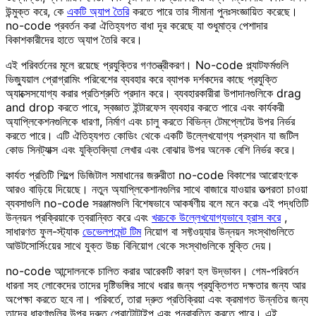
উন্মুক্ত করে, কে
একটি অ্যাপ তৈরি
করতে পারে তার সীমানা পুনঃসংজ্ঞায়িত করেছে।
no-code প্রবর্তন করা ঐতিহ্যগত বাধা দূর করেছে যা শুধুমাত্র পেশাদার
বিকাশকারীদের হাতে অ্যাপ তৈরি করে।
এই পরিবর্তনের মূলে রয়েছে প্রযুক্তির গণতন্ত্রীকরণ। No-code প্ল্যাটফর্মগুলি
ভিজ্যুয়াল প্রোগ্রামিং পরিবেশের ব্যবহার করে ব্যাপক দর্শকদের কাছে প্রযুক্তি
অ্যাক্সেসযোগ্য করার প্রতিশ্রুতি প্রদান করে। ব্যবহারকারীরা উপাদানগুলিকে drag
and drop করতে পারে, স্বজ্ঞাত ইন্টারফেস ব্যবহার করতে পারে এবং কার্যকরী
অ্যাপ্লিকেশনগুলিকে ধারণা, নির্মাণ এবং চালু করতে বিভিন্ন টেমপ্লেটের উপর নির্ভর
করতে পারে। এটি ঐতিহ্যগত কোডিং থেকে একটি উল্লেখযোগ্য প্রস্থান যা জটিল
কোড সিনট্যাক্স এবং যুক্তিবিদ্যা লেখার এবং বোঝার উপর অনেক বেশি নির্ভর করে।
কার্যত প্রতিটি শিল্পে ডিজিটাল সমাধানের জরুরীতা no-code বিকাশের আরোহণকে
আরও বাড়িয়ে দিয়েছে। নতুন অ্যাপ্লিকেশানগুলির সাথে বাজারে যাওয়ার তত্পরতা চাওয়া
ব্যবসাগুলি no-code সরঞ্জামগুলি বিশেষভাবে আকর্ষণীয় বলে মনে করে৷ এই পদ্ধতিটি
উন্নয়ন প্রক্রিয়াকে ত্বরান্বিত করে এবং
খরচকে উল্লেখযোগ্যভাবে হ্রাস করে
,
সাধারণত ফুল-স্ট্যাক
ডেভেলপমেন্ট টিম
নিয়োগ বা সফ্টওয়্যার উন্নয়ন সংস্থাগুলিতে
আউটসোর্সিংয়ের সাথে যুক্ত উচ্চ বিনিয়োগ থেকে সংস্থাগুলিকে মুক্তি দেয়।
no-code আন্দোলনকে চালিত করার আরেকটি কারণ হল উদ্ভাবন। গেম-পরিবর্তন
ধারনা সহ লোকেদের তাদের দৃষ্টিভঙ্গির সাথে ধরার জন্য প্রযুক্তিগত দক্ষতার জন্য আর
অপেক্ষা করতে হবে না। পরিবর্তে, তারা দ্রুত প্রতিক্রিয়া এবং ক্রমাগত উন্নতির জন্য
তাদের ধারণাগুলির উপর দ্রুত প্রোটোটাইপ এবং পুনরাবৃত্তি করতে পারে। এই