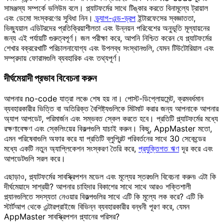
সামঞ্জস্য সম্পর্কে ভলিউম বলে। প্ল্যাটফর্মের সাথে টিঙ্কার করতে বিনামূল্যে ট্রায়াল
এবং ডেমো সংস্করণের সুবিধা নিন।
ড্র্যাগ-এন্ড-ড্রপ
ইন্টারফেসের স্বজ্ঞাততা,
ভিজ্যুয়াল এডিটরদের প্রতিক্রিয়াশীলতা এবং উন্নয়ন পরিবেশের অনুভূতি মূল্যায়নের
জন্য এই পর্যায়টি গুরুত্বপূর্ণ। জল পরীক্ষা করে, আপনি নিশ্চিত করেন যে প্ল্যাটফর্মের
শেখার বক্ররেখাটি পরিচালনাযোগ্য এবং উপলব্ধ সংস্থানগুলি, যেমন টিউটোরিয়াল এবং
সম্প্রদায় ফোরামগুলি ব্যবহারিক এবং তথ্যপূর্ণ।
দীর্ঘমেয়াদী প্রভাব বিবেচনা করুন
আপনার no-code যাত্রা লঞ্চে শেষ হয় না। পোস্ট-ডিপ্লোয়মেন্ট, ক্রমবর্ধমান
ব্যবহারকারীর ভিত্তি বা অতিরিক্ত বৈশিষ্ট্যগুলিকে মিটমাট করার জন্য আপনাকে আপনার
অ্যাপ আপডেট, পরিমার্জন এবং সম্ভবত স্কেল করতে হবে। প্রতিটি প্ল্যাটফর্মের মধ্যে
রক্ষণাবেক্ষণ এবং স্কেলিংয়ের বিকল্পগুলি যাচাই করুন। কিছু, AppMaster মতো,
এমন পরিষেবাগুলি অফার করে যা প্রতিটি ব্লুপ্রিন্ট পরিবর্তনের সাথে 30 সেকেন্ডের
মধ্যে একটি নতুন অ্যাপ্লিকেশন সংস্করণ তৈরি করে,
প্রযুক্তিগত ঋণ
দূর করে এবং
আপডেটগুলি সরল করে।
এছাড়াও, প্ল্যাটফর্মের সাবস্ক্রিপশন মডেল এবং মূল্যের স্তরগুলি বিবেচনা করুন৷ এটা কি
দীর্ঘমেয়াদে সাশ্রয়ী? আপনার চাহিদার বিকাশের সাথে সাথে আরও শক্তিশালী
প্ল্যানগুলিতে সদস্যতা নেওয়ার বিকল্পগুলির সাথে এটি কি মূল্যে লক করে? এটি কি
স্টার্টআপ থেকে এন্টারপ্রাইজে বিভিন্ন ব্যবহারকারীর বন্ধনী পূরণ করে, যেমন
AppMaster সাবস্ক্রিপশন প্ল্যানের পরিসর?