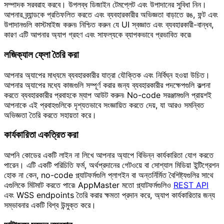
সম্পাদক সরবরাহ করবে। উপলব্ধ ডিজাইন টেমপ্লেট এবং উপাদানের সুবিধা নিন।
আপনার ব্র্যান্ডকে প্রতিফলিত করতে এবং ব্যবহারকারীর অভিজ্ঞতা বাড়াতে রঙ, ফন্ট এবং
উপাদানগুলি কাস্টমাইজ করুন৷ নিশ্চিত করুন যে UI স্বজ্ঞাত এবং ব্যবহারকারী-বান্ধব,
কারণ এটি আপনার অ্যাপ গ্রহণ এবং সাফল্যকে ব্যাপকভাবে প্রভাবিত করে৷
লজিক্যাল ফ্লো তৈরি করা
আপনার অ্যাপের মাধ্যমে ব্যবহারকারীর যাত্রা যৌক্তিক এবং নির্বিঘ্ন হওয়া উচিত।
আপনার অ্যাপের মধ্যে কাজগুলি সম্পূর্ণ করার জন্য ব্যবহারকারীর পদক্ষেপগুলি কল্পনা
করতে ব্যবহারকারীর প্রবাহকে ম্যাপ আউট করুন৷ No-code সরঞ্জামগুলি প্রায়শই
আপনাকে এই প্রবাহগুলিকে দৃশ্যতভাবে সংজ্ঞায়িত করতে দেয়, যা আরও সমন্বিত
অভিজ্ঞতা তৈরি করতে সহায়তা করে।
কার্যকারিতা একত্রিত করা
আপনি কোডের একটি লাইন না লিখে আপনার অ্যাপে বিভিন্ন কার্যকারিতা যোগ করতে
পারেন। এটি একটি পরিচিতি ফর্ম, অর্থপ্রদানের গেটওয়ে বা সোশ্যাল মিডিয়া ইন্টিগ্রেশন
হোক না কেন, no-code প্ল্যাটফর্মগুলি প্লাগইন বা অন্তর্নির্মিত বৈশিষ্ট্যগুলির সাথে
এগুলিকে মিটমাট করতে পারে৷ AppMaster মতো প্ল্যাটফর্মগুলিও
REST API
এবং WSS endpoints তৈরি করার ক্ষমতা প্রদান করে, অ্যাপ কার্যকারিতার জন্য
সম্ভাবনার একটি বিশ্ব উন্মুক্ত করে।