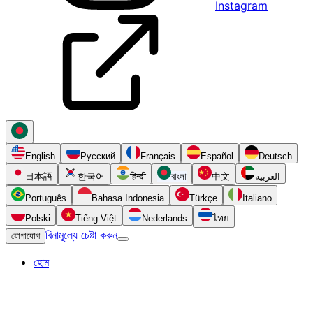
Instagram
English
Русский
Français
Español
Deutsch
日本語
한국어
हिन्दी
বাংলা
中文
العربية
Português
Bahasa Indonesia
Türkçe
Italiano
Polski
Tiếng Việt
Nederlands
ไทย
বিনামূল্যে চেষ্টা করুন
যোগাযোগ
হোম