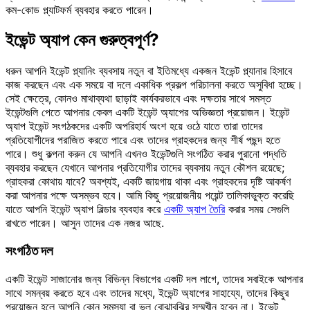
কম-কোড প্ল্যাটফর্ম ব্যবহার করতে পারেন।
ইভেন্ট অ্যাপ কেন গুরুত্বপূর্ণ?
ধরুন আপনি ইভেন্ট প্ল্যানিং ব্যবসায় নতুন বা ইতিমধ্যে একজন ইভেন্ট প্ল্যানার হিসাবে
কাজ করছেন এবং এক সময়ে বা দলে একাধিক প্রকল্প পরিচালনা করতে অসুবিধা হচ্ছে।
সেই ক্ষেত্রে, কোনও মাথাব্যথা ছাড়াই কার্যকরভাবে এবং দক্ষতার সাথে সমস্ত
ইভেন্টগুলি পেতে আপনার কেবল একটি ইভেন্ট অ্যাপের অভিজ্ঞতা প্রয়োজন। ইভেন্ট
অ্যাপ ইভেন্ট সংগঠকদের একটি অপরিহার্য অংশ হয়ে ওঠে যাতে তারা তাদের
প্রতিযোগীদের পরাজিত করতে পারে এবং তাদের গ্রাহকদের জন্য শীর্ষ পছন্দ হতে
পারে। শুধু কল্পনা করুন যে আপনি এখনও ইভেন্টগুলি সংগঠিত করার পুরানো পদ্ধতি
ব্যবহার করছেন যেখানে আপনার প্রতিযোগীর তাদের ব্যবসায় নতুন কৌশল রয়েছে;
গ্রাহকরা কোথায় যাবে? অবশ্যই, একটি জায়গায় থাকা এবং গ্রাহকদের দৃষ্টি আকর্ষণ
করা আপনার পক্ষে অসম্ভব হবে। আমি কিছু প্রয়োজনীয় পয়েন্ট তালিকাভুক্ত করেছি
যাতে আপনি ইভেন্ট অ্যাপ বিল্ডার ব্যবহার করে
একটি অ্যাপ তৈরি
করার সময় সেগুলি
রাখতে পারেন। আসুন তাদের এক নজর আছে.
সংগঠিত দল
একটি ইভেন্ট সাজানোর জন্য বিভিন্ন বিভাগের একটি দল লাগে, তাদের সবাইকে আপনার
সাথে সমন্বয় করতে হবে এবং তাদের মধ্যে, ইভেন্ট অ্যাপের সাহায্যে, তাদের কিছুর
প্রয়োজন হলে আপনি কোন সমস্যা বা ভুল বোঝাবুঝির সম্মুখীন হবেন না। ইভেন্ট