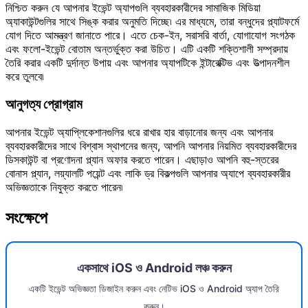
নিশ্চিত করুন যে আপনার ইভেন্ট অ্যাপগুলি ব্যবহারকারীদের সামাজিক মিডিয়া
অ্যাকাউন্টগুলির সাথে সিঙ্ক করার অনুমতি দিচ্ছে৷ এর মাধ্যমে, তারা বন্ধুদের প্ল্যাটফর্মে
যোগ দিতে আমন্ত্রণ জানাতে পারে। এতে চেক-ইন, সরাসরি বার্তা, যোগাযোগ সংগঠক
এবং ফলো-ইভেন্ট বোতাম অন্তর্ভুক্ত করা উচিত। এটি একটি শক্তিশালী সম্প্রদায়
তৈরি করার একটি দুর্দান্ত উপায় এবং আপনার অ্যাপটিকে ইন্টারেক্টিভ এবং উত্পাদনশীল
করে তুলবে৷
আনুগত্য প্রোগ্রাম
আপনার ইভেন্ট অ্যাপ্লিকেশানগুলির ধরে রাখার হার বাড়ানোর জন্য এবং আপনার
ব্যবহারকারীদের সাথে বিশ্বাস স্থাপনের জন্য, আপনি আপনার নিয়মিত ব্যবহারকারীদের
ডিসকাউন্ট বা প্রণোদনা প্ল্যান অফার করতে পারেন। এছাড়াও আপনি বহু-স্তরের
বোনাস প্ল্যান, লয়্যালটি পয়েন্ট এবং লাকি ড্র বিকল্পগুলি আপনার অ্যাপে ব্যবহারকারীর
অভিজ্ঞতাকে নিযুক্ত করতে পারেন৷
সংক্ষেপে
একসাথে iOS ও Android লঞ্চ করুন
একটি ইভেন্ট অভিজ্ঞতা ডিজাইন করুন এবং নেটিভ iOS ও Android অ্যাপ তৈরি
করুন।