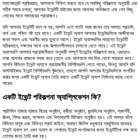
ম্যানেজমেন্ট প্রক্রিয়ায়, আপনাকে নিশ্চিত করতে হবে যে সবকিছু পরিকল্পনা অনুযায়ী এবং
সঠিক সময়ে চলছে; আপনার ইভেন্টটি ঘটানোর জন্য আপনার অভিজ্ঞতা এবং বেশ কিছু
লোকের সাথে সমন্বয়ের প্রয়োজন।
যদি আপনার ইভেন্টটি ভাল না হয়, আপনি এতে যতটা সময় রাখেন তার সমস্ত প্রচেষ্টা,
অর্থ এবং শক্তি নষ্ট হয়ে যাবে। একটি ইভেন্ট অ্যাপ আপনার ইভেন্টগুলিকে আজীবনের
জন্য সফল এবং স্মরণীয় করে তুলতে আসে। ইভেন্ট অ্যাপগুলির সাহায্যে ইভেন্টটি
সঠিকভাবে, দক্ষতার সাথে এবং উত্পাদনশীলভাবে চালানো যেতে পারে। এই ইভেন্ট
অ্যাপগুলি আপনার প্রয়োজনীয়তা অনুযায়ী সম্পূর্ণ ইভেন্টের পরিকল্পনা করে, এছাড়াও
তারা আপনার কাজকে সহজ করে তোলে এবং আপনাকে সব দিক থেকে সহায়তা করে।
আপনি বিভিন্ন ইভেন্ট অ্যাপে প্রয়োজনীয় বৈশিষ্ট্যগুলি পেতে পারেন, কিন্তু আপনি যদি
কাস্টমাইজড ইভেন্ট বৈশিষ্ট্যগুলি খুঁজছেন, তাহলে আপনি আপনার ইভেন্টগুলিকে সংগঠিত
করার জন্য একটি ইভেন্ট অ্যাপ তৈরি করতে একটি ইভেন্ট অ্যাপ নির্মাতার কাছে যেতে
পারেন৷
একটি ইভেন্ট পরিকল্পনা অ্যাপ্লিকেশন কি?
প্রতিদিন হাজার হাজার বিয়ের অনুষ্ঠান, ক্রীড়া অনুষ্ঠান, জন্মদিনের অনুষ্ঠান, প্রদর্শনী,
উত্সব, শিশুর ঝরনা, সম্মেলন এবং বিশ্বব্যাপী মিটআপ অনুষ্ঠিত হয়। এই সমস্ত ঘটনা
বিভিন্ন মানুষ এবং বিভিন্ন স্বার্থ জড়িত; সাধারণ জিনিস শুধুমাত্র প্রযুক্তির ব্যবহার.
ইভেন্ট অ্যাপ হল এমন অ্যাপ যা পেশাদার ইভেন্ট সংগঠকদের জন্য ইভেন্টটিকে দক্ষ করে
তোলার জন্য তৈরি করা হয়।