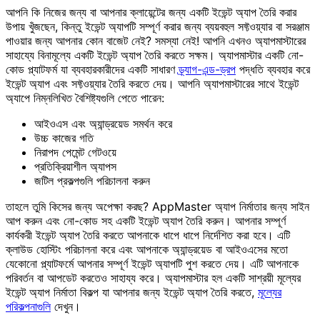
আপনি কি নিজের জন্য বা আপনার ক্লায়েন্টের জন্য একটি ইভেন্ট অ্যাপ তৈরি করার
উপায় খুঁজছেন, কিন্তু ইভেন্ট অ্যাপটি সম্পূর্ণ করার জন্য ব্যয়বহুল সফ্টওয়্যার বা সরঞ্জাম
পাওয়ার জন্য আপনার কোন বাজেট নেই? সমস্যা নেই! আপনি এখনও অ্যাপমাস্টারের
সাহায্যে বিনামূল্যে একটি ইভেন্ট অ্যাপ তৈরি করতে সক্ষম। অ্যাপমাস্টার একটি নো-
কোড প্ল্যাটফর্ম যা ব্যবহারকারীদের একটি সাধারণ
ড্র্যাগ-এন্ড-ড্রপ
পদ্ধতি ব্যবহার করে
ইভেন্ট অ্যাপ এবং সফ্টওয়্যার তৈরি করতে দেয়। আপনি অ্যাপমাস্টারের সাথে ইভেন্ট
অ্যাপে নিম্নলিখিত বৈশিষ্ট্যগুলি পেতে পারেন:
আইওএস এবং অ্যান্ড্রয়েড সমর্থন করে
উচ্চ কাজের গতি
নিরাপদ পেমেন্ট গেটওয়ে
প্রতিক্রিয়াশীল অ্যাপস
জটিল প্রকল্পগুলি পরিচালনা করুন
তাহলে তুমি কিসের জন্য অপেক্ষা করছ? AppMaster অ্যাপ নির্মাতার জন্য সাইন
আপ করুন এবং নো-কোড সহ একটি ইভেন্ট অ্যাপ তৈরি করুন। আপনার সম্পূর্ণ
কার্যকরী ইভেন্ট অ্যাপ তৈরি করতে আপনাকে ধাপে ধাপে নির্দেশিত করা হবে। এটি
ক্লাউড হোস্টিং পরিচালনা করে এবং আপনাকে অ্যান্ড্রয়েড বা আইওএসের মতো
যেকোনো প্ল্যাটফর্মে আপনার সম্পূর্ণ ইভেন্ট অ্যাপটি পুশ করতে দেয়। এটি আপনাকে
পরিবর্তন বা আপডেট করতেও সাহায্য করে। অ্যাপমাস্টার হল একটি সাশ্রয়ী মূল্যের
ইভেন্ট অ্যাপ নির্মাতা বিকল্প যা আপনার জন্য ইভেন্ট অ্যাপ তৈরি করতে,
মূল্যের
পরিকল্পনাগুলি
দেখুন।