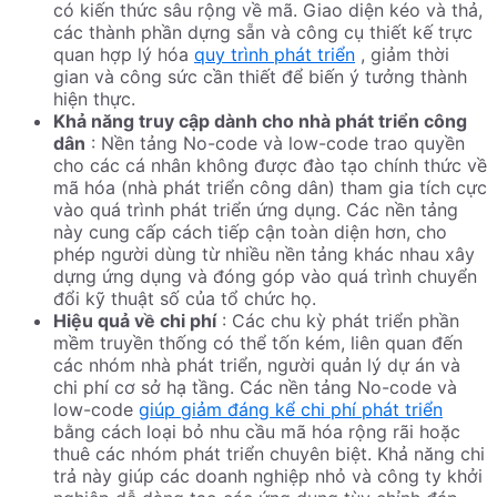
có kiến ​​thức sâu rộng về mã. Giao diện kéo và thả,
các thành phần dựng sẵn và công cụ thiết kế trực
quan hợp lý hóa
quy trình phát triển
, giảm thời
gian và công sức cần thiết để biến ý tưởng thành
hiện thực.
Khả năng truy cập dành cho nhà phát triển công
dân
: Nền tảng No-code và low-code trao quyền
cho các cá nhân không được đào tạo chính thức về
mã hóa (nhà phát triển công dân) tham gia tích cực
vào quá trình phát triển ứng dụng. Các nền tảng
này cung cấp cách tiếp cận toàn diện hơn, cho
phép người dùng từ nhiều nền tảng khác nhau xây
dựng ứng dụng và đóng góp vào quá trình chuyển
đổi kỹ thuật số của tổ chức họ.
Hiệu quả về chi phí
: Các chu kỳ phát triển phần
mềm truyền thống có thể tốn kém, liên quan đến
các nhóm nhà phát triển, người quản lý dự án và
chi phí cơ sở hạ tầng. Các nền tảng No-code và
low-code
giúp giảm đáng kể chi phí phát triển
bằng cách loại bỏ nhu cầu mã hóa rộng rãi hoặc
thuê các nhóm phát triển chuyên biệt. Khả năng chi
trả này giúp các doanh nghiệp nhỏ và công ty khởi