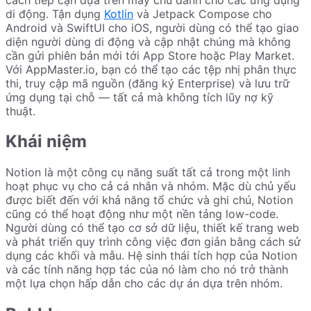
di động. Tận dụng
Kotlin
và Jetpack Compose cho
Android và SwiftUI cho iOS, người dùng có thể tạo giao
diện người dùng di động và cập nhật chúng mà không
cần gửi phiên bản mới tới App Store hoặc Play Market.
Với AppMaster.io, bạn có thể tạo các tệp nhị phân thực
thi, truy cập mã nguồn (đăng ký Enterprise) và lưu trữ
ứng dụng tại chỗ — tất cả mà không tích lũy nợ kỹ
thuật.
Khái niệm
Notion là một công cụ năng suất tất cả trong một linh
hoạt phục vụ cho cả cá nhân và nhóm. Mặc dù chủ yếu
được biết đến với khả năng tổ chức và ghi chú, Notion
cũng có thể hoạt động như một nền tảng low-code.
Người dùng có thể tạo cơ sở dữ liệu, thiết kế trang web
và phát triển quy trình công việc đơn giản bằng cách sử
dụng các khối và mẫu. Hệ sinh thái tích hợp của Notion
và các tính năng hợp tác của nó làm cho nó trở thành
một lựa chọn hấp dẫn cho các dự án dựa trên nhóm.