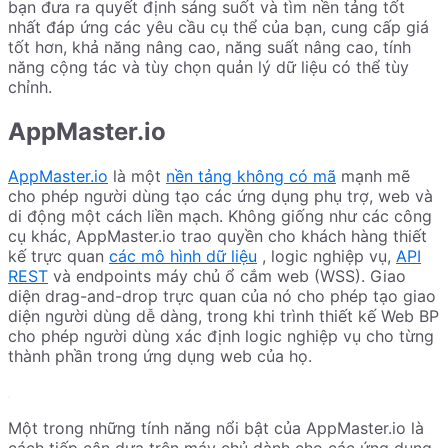
bạn đưa ra quyết định sáng suốt và tìm nền tảng tốt
nhất đáp ứng các yêu cầu cụ thể của bạn, cung cấp giá
tốt hơn, khả năng nâng cao, năng suất nâng cao, tính
năng cộng tác và tùy chọn quản lý dữ liệu có thể tùy
chỉnh.
AppMaster.io
AppMaster.io
là một
nền tảng không có mã
mạnh mẽ
cho phép người dùng tạo các ứng dụng phụ trợ, web và
di động một cách liền mạch. Không giống như các công
cụ khác, AppMaster.io trao quyền cho khách hàng thiết
kế trực quan
các mô hình dữ liệu
, logic nghiệp vụ,
API
REST
và endpoints máy chủ ổ cắm web (WSS). Giao
diện drag-and-drop trực quan của nó cho phép tạo giao
diện người dùng dễ dàng, trong khi trình thiết kế Web BP
cho phép người dùng xác định logic nghiệp vụ cho từng
thành phần trong ứng dụng web của họ.
Một trong những tính năng nổi bật của AppMaster.io là
cách tiếp cận dựa trên máy chủ dành cho các ứng dụng