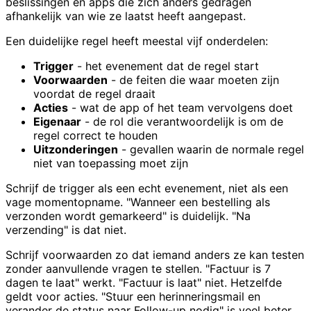
beslissingen en apps die zich anders gedragen
afhankelijk van wie ze laatst heeft aangepast.
Een duidelijke regel heeft meestal vijf onderdelen:
Trigger
- het evenement dat de regel start
Voorwaarden
- de feiten die waar moeten zijn
voordat de regel draait
Acties
- wat de app of het team vervolgens doet
Eigenaar
- de rol die verantwoordelijk is om de
regel correct te houden
Uitzonderingen
- gevallen waarin de normale regel
niet van toepassing moet zijn
Schrijf de trigger als een echt evenement, niet als een
vage momentopname. "Wanneer een bestelling als
verzonden wordt gemarkeerd" is duidelijk. "Na
verzending" is dat niet.
Schrijf voorwaarden zo dat iemand anders ze kan testen
zonder aanvullende vragen te stellen. "Factuur is 7
dagen te laat" werkt. "Factuur is laat" niet. Hetzelfde
geldt voor acties. "Stuur een herinneringsmail en
verander de status naar Follow-up nodig" is veel beter