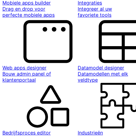
Mobiele apps builder
Integraties
Drag en drop voor
Integreer al uw
perfecte mobiele apps
favoriete tools
Web apps designer
Datamodel designer
Bouw admin panel of
Datamodellen met elk
klantenportaal
veldtype
Bedrijfsproces editor
Industrieën