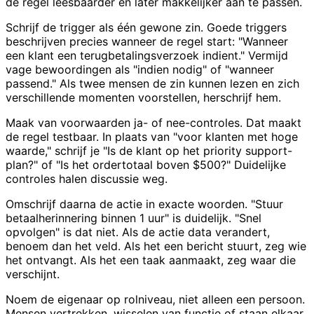
de regel leesbaarder en later makkelijker aan te passen.
Schrijf de trigger als één gewone zin. Goede triggers
beschrijven precies wanneer de regel start: "Wanneer
een klant een terugbetalingsverzoek indient." Vermijd
vage bewoordingen als "indien nodig" of "wanneer
passend." Als twee mensen de zin kunnen lezen en zich
verschillende momenten voorstellen, herschrijf hem.
Maak van voorwaarden ja- of nee-controles. Dat maakt
de regel testbaar. In plaats van "voor klanten met hoge
waarde," schrijf je "Is de klant op het priority support-
plan?" of "Is het ordertotaal boven $500?" Duidelijke
controles halen discussie weg.
Omschrijf daarna de actie in exacte woorden. "Stuur
betaalherinnering binnen 1 uur" is duidelijk. "Snel
opvolgen" is dat niet. Als de actie data verandert,
benoem dan het veld. Als het een bericht stuurt, zeg wie
het ontvangt. Als het een taak aanmaakt, zeg waar die
verschijnt.
Noem de eigenaar op rolniveau, niet alleen een persoon.
Mensen vertrekken, wisselen van functie of staan elkaar