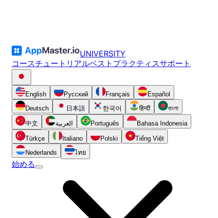
UNIVERSITY
コース
チュートリアル
ベストプラクティス
サポート
English
Русский
Français
Español
Deutsch
日本語
한국어
हिन्दी
বাংলা
中文
العربية
Português
Bahasa Indonesia
Türkçe
Italiano
Polski
Tiếng Việt
Nederlands
ไทย
始める