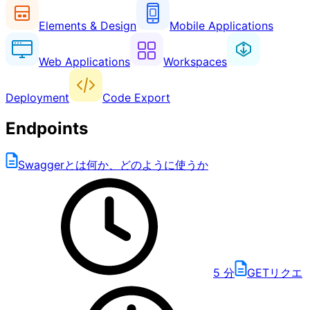
Elements & Design
Mobile Applications
Web Applications
Workspaces
Deployment
Code Export
Endpoints
Swaggerとは何か、どのように使うか
5
分
GETリクエ