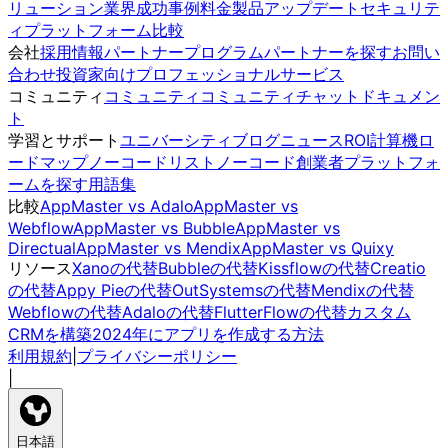
リューション
業界
成功事例
料金
製品アップデート
セキュリテ
ィ
プラットフォーム比較
会社
採用情報
パートナープログラム
パートナーを探す
お問い
合わせ
投資家向け
プロフェッショナルサービス
コミュニティ
コミュニティ
コミュニティチャット
ドキュメン
ト
学習とサポート
ユニバーシティ
ブログ
ニュース
ROI計算機
ロ
ードマップ
ノーコードリスト
ノーコード創業者
プラットフォ
ームを探す
用語集
比較
AppMaster vs Adalo
AppMaster vs
Webflow
AppMaster vs Bubble
AppMaster vs
Directual
AppMaster vs Mendix
AppMaster vs Quixy
リソース
Xanoの代替
Bubbleの代替
Kissflowの代替
Creatio
の代替
Appy Pieの代替
OutSystemsの代替
Mendixの代替
Webflowの代替
Adaloの代替
FlutterFlowの代替
カスタム
CRMを構築
2024年にアプリを作成する方法
利用規約
|
プライバシーポリシー
|
日本語