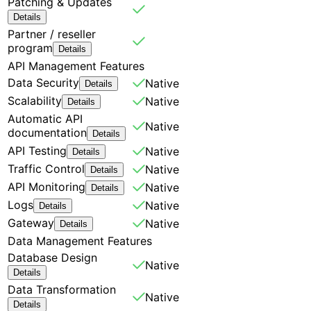
Patching & Updates
Details
Partner / reseller
program
Details
API Management Features
Data Security
Native
Details
Scalability
Native
Details
Automatic API
Native
documentation
Details
API Testing
Native
Details
Traffic Control
Native
Details
API Monitoring
Native
Details
Logs
Native
Details
Gateway
Native
Details
Data Management Features
Database Design
Native
Details
Data Transformation
Native
Details