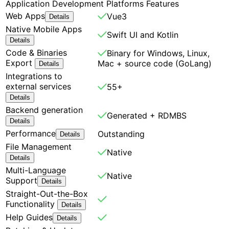
Application Development Platforms Features
Web Apps
Vue3
Details
Native Mobile Apps
Swift UI and Kotlin
Details
Code & Binaries
Binary for Windows, Linux,
Export
Mac + source code (GoLang)
Details
Integrations to
external services
55+
Details
Backend generation
Generated + RDMBS
Details
Performance
Outstanding
Details
File Management
Native
Details
Multi-Language
Native
Support
Details
Straight-Out-the-Box
Functionality
Details
Help Guides
Details