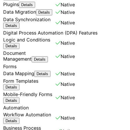
Plugins
Native
Details
Data Migration
Native
Details
Data Synchronization
Native
Details
Digital Process Automation (DPA) Features
Logic and Conditions
Native
Details
Document
Native
Management
Details
Forms
Data Mapping
Native
Details
Form Templates
Native
Details
Mobile-Friendly Forms
Native
Details
Automation
Workflow Automation
Native
Details
Business Process