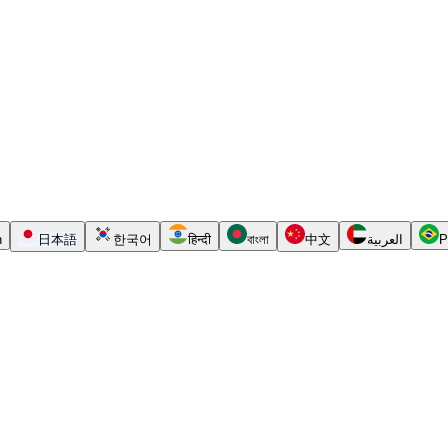
h
日本語
한국어
हिन्दी
বাংলা
中文
العربية
P