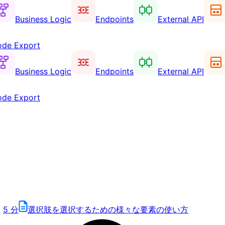
Business Logic
Endpoints
External API
de Export
Business Logic
Endpoints
External API
de Export
5
分
選択肢を選択するための様々な要素の使い方