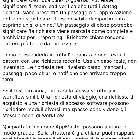
significare "il team lead verifica che tutti i dettagli
richiesti siano presenti." Un passaggio di approvazione
potrebbe significare "il responsabile di dipartimento
esprime un sì o un no." Un passaggio di close potrebbe
significare "la richiesta viene marcata come completa e
archiviata per il reporting." Etichette chiare rendono il
pattern più facile da riutilizzare.
Prima di estenderlo in tutta l'organizzazione, testa il
pattern con una richiesta recente. Usa un caso reale, non
inventato. Le richieste reali rivelano campi mancanti,
passaggi poco chiari e notifiche che arrivano troppo
tardi.
Se il test funziona, riutilizza la stessa struttura in
workflow simili. Una richiesta di viaggio, una richiesta di
acquisto e una richiesta di accesso software possono
richiedere moduli diversi, ma spesso condividono gli
stessi blocchi di workflow.
Qui piattaforme come AppMaster possono aiutare in
modo pratico. Se la struttura è già chiara, puoi mappare
quei blocchi in modelli di dati, logica di business, stati e