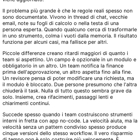
Il problema più grande è che le regole reali spesso non
sono documentate. Vivono in thread di chat, vecchie
email, note su fogli di calcolo o nella testa di una
persona esperta. Quando qualcuno cerca di trasformarle
in uno strumento, colma i vuoti dalla memoria. Il risultato
funziona per alcuni casi, ma fallisce per altri.
Piccole differenze creano ritardi maggiori di quanto i
team si aspettino. Un campo è opzionale in un modulo e
obbligatorio in un altro. Un team notifica la finance
prima dell'approvazione, un altro aspetta fino alla fine.
Un revisore pensa di poter modificare una richiesta, ma
il modulo è bloccato. Due persone presumono che l'altra
chiuderà il task. Nulla di tutto questo sembra grave da
solo. Insieme, crea rifacimenti, passaggi lenti e
chiarimenti continui.
Succede spesso quando i team costruiscono strumenti
interni in fretta con app no-code. La velocità aiuta, ma la
velocità senza un pattern condiviso spesso produce
cinque versioni dello stesso workflow. Il vero risparmio
di tempo non è solo costruire più velocemente. È