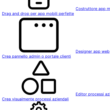
Costruttore app m
Drag and drop per app mobili perfette
Designer app web
Crea pannello admin o portale clienti
Editor processi az
Crea visualmente processi aziendali