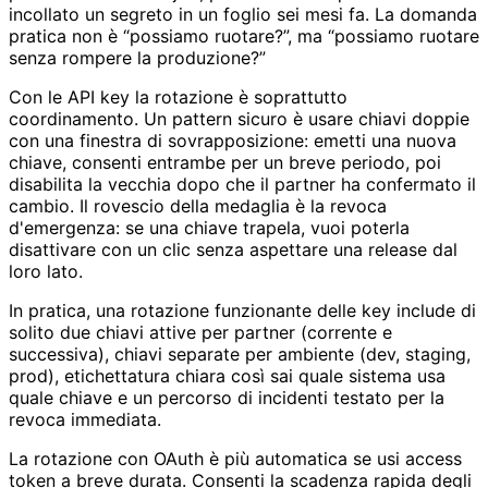
incollato un segreto in un foglio sei mesi fa. La domanda
pratica non è “possiamo ruotare?”, ma “possiamo ruotare
senza rompere la produzione?”
Con le API key la rotazione è soprattutto
coordinamento. Un pattern sicuro è usare chiavi doppie
con una finestra di sovrapposizione: emetti una nuova
chiave, consenti entrambe per un breve periodo, poi
disabilita la vecchia dopo che il partner ha confermato il
cambio. Il rovescio della medaglia è la revoca
d'emergenza: se una chiave trapela, vuoi poterla
disattivare con un clic senza aspettare una release dal
loro lato.
In pratica, una rotazione funzionante delle key include di
solito due chiavi attive per partner (corrente e
successiva), chiavi separate per ambiente (dev, staging,
prod), etichettatura chiara così sai quale sistema usa
quale chiave e un percorso di incidenti testato per la
revoca immediata.
La rotazione con OAuth è più automatica se usi access
token a breve durata. Consenti la scadenza rapida degli