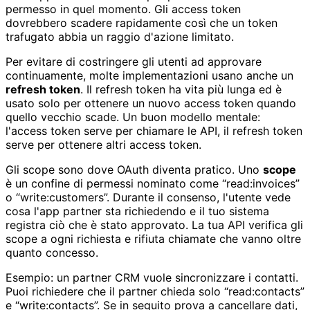
permesso in quel momento. Gli access token
dovrebbero scadere rapidamente così che un token
trafugato abbia un raggio d'azione limitato.
Per evitare di costringere gli utenti ad approvare
continuamente, molte implementazioni usano anche un
refresh token
. Il refresh token ha vita più lunga ed è
usato solo per ottenere un nuovo access token quando
quello vecchio scade. Un buon modello mentale:
l'access token serve per chiamare le API, il refresh token
serve per ottenere altri access token.
Gli scope sono dove OAuth diventa pratico. Uno
scope
è un confine di permessi nominato come “read:invoices”
o “write:customers”. Durante il consenso, l'utente vede
cosa l'app partner sta richiedendo e il tuo sistema
registra ciò che è stato approvato. La tua API verifica gli
scope a ogni richiesta e rifiuta chiamate che vanno oltre
quanto concesso.
Esempio: un partner CRM vuole sincronizzare i contatti.
Puoi richiedere che il partner chieda solo “read:contacts”
e “write:contacts”. Se in seguito prova a cancellare dati,