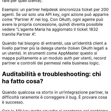
fare per quell'utente).
Esempio: un partner helpdesk sincronizza ticket per 200
agenti. Se usi solo una API key, ogni azione può apparire
come “Partner A” nei log. Con OAuth, ogni agente può
avere la propria concessione, quindi diventa possibile
vedere “L'agente Maria ha aggiornato il ticket 1832
tramite Partner A”.
Quando hai bisogno di entrambi, usa un'identità client a
livello partner più la delega utente (token OAuth legati a
un utente). In strumenti come AppMaster questo si
mappa pulitamente a un modulo auth per utenti, record
partner e controlli dei permessi nella business logic.
Auditabilità e troubleshooting: chi
ha fatto cosa?
Quando qualcosa va storto in un'integrazione partner, la
difficoltà raramente è correggere il bug. È provare cosa
è successo.
Con le API key molte squadre si scontrano col problema