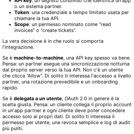
API key
: un segreto condiviso che identifica un'app
o un sistema partner.
Token
: una credenziale a tempo limitato usata per
chiamare la tua API.
Scope
: un permesso nominato come “read
invoices” o “create tickets”.
La vera decisione è in che ruolo si comporta
l'integrazione.
Se è
machine-to-machine
, una API key spesso va bene.
Pensa: un partner esegue una sincronizzazione notturna
dal proprio server verso la tua API. Non c'è un utente
che clicca “Allow”. Di solito ti interessa l'accesso a livello
partner, una rotazione prevedibile e un onboarding
rapido.
Se è
delegata a un utente
, OAuth 2.0 in genere è la
scelta giusta. Pensa: un cliente collega il proprio account
in un'app partner e ogni cliente deve poter concedere
accesso solo ai propri dati. Di solito ti interessa il
permesso per utente, una revoca semplice e log di audit
più puliti.