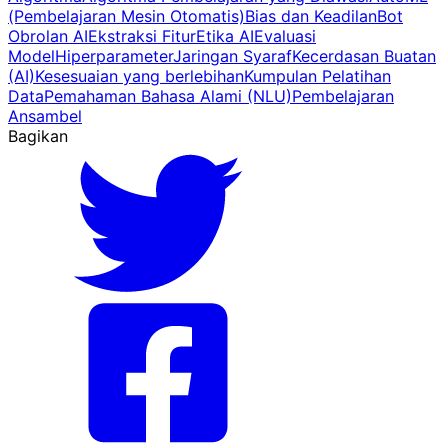
(Pembelajaran Mesin Otomatis)
Bias dan Keadilan
Bot
Obrolan AI
Ekstraksi Fitur
Etika AI
Evaluasi
Model
Hiperparameter
Jaringan Syaraf
Kecerdasan Buatan
(AI)
Kesesuaian yang berlebihan
Kumpulan Pelatihan
Data
Pemahaman Bahasa Alami (NLU)
Pembelajaran
Ansambel
Bagikan