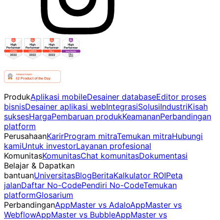
Produk
Aplikasi mobile
Desainer database
Editor proses
bisnis
Desainer aplikasi web
Integrasi
Solusi
Industri
Kisah
sukses
Harga
Pembaruan produk
Keamanan
Perbandingan
platform
Perusahaan
Karir
Program mitra
Temukan mitra
Hubungi
kami
Untuk investor
Layanan profesional
Komunitas
Komunitas
Chat komunitas
Dokumentasi
Belajar & Dapatkan
bantuan
Universitas
Blog
Berita
Kalkulator ROI
Peta
jalan
Daftar No-Code
Pendiri No-Code
Temukan
platform
Glosarium
Perbandingan
AppMaster vs Adalo
AppMaster vs
Webflow
AppMaster vs Bubble
AppMaster vs