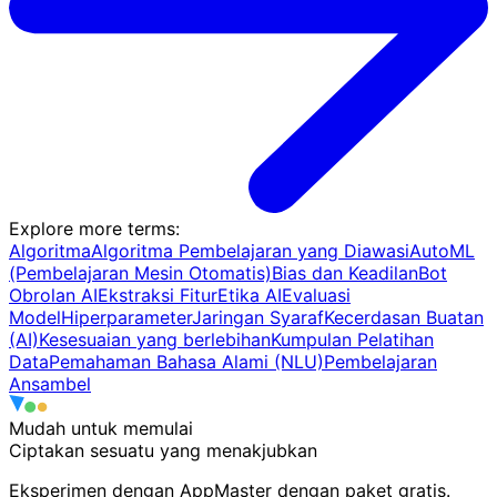
Explore more terms
:
Algoritma
Algoritma Pembelajaran yang Diawasi
AutoML
(Pembelajaran Mesin Otomatis)
Bias dan Keadilan
Bot
Obrolan AI
Ekstraksi Fitur
Etika AI
Evaluasi
Model
Hiperparameter
Jaringan Syaraf
Kecerdasan Buatan
(AI)
Kesesuaian yang berlebihan
Kumpulan Pelatihan
Data
Pemahaman Bahasa Alami (NLU)
Pembelajaran
Ansambel
Mudah untuk memulai
Ciptakan sesuatu
yang menakjubkan
Eksperimen dengan AppMaster dengan paket gratis.