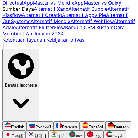
Directual
AppMaster vs Mendix
AppMaster vs Quixy
Sumber Daya
Alternatif Xano
Alternatif Bubble
Alternatif
Kissflow
Alternatif Creatio
Alternatif Appy Pie
Alternatif
OutSystems
Alternatif Mendix
Alternatif Webflow
Alternatif
Adalo
Alternatif FlutterFlow
Bangun CRM Kustom
Cara
Membuat Aplikasi di 2024
Ketentuan layanan
|
Kebijakan privasi
|
Bahasa Indonesia
English
Русский
Français
Español
Deutsch
日本語
한국어
हिन्दी
বাংলা
中文
العربية