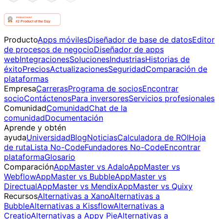
Producto
Apps móviles
Diseñador de base de datos
Editor
de procesos de negocio
Diseñador de apps
web
Integraciones
Soluciones
Industrias
Historias de
éxito
Precios
Actualizaciones
Seguridad
Comparación de
plataformas
Empresa
Carreras
Programa de socios
Encontrar
socio
Contáctenos
Para inversores
Servicios profesionales
Comunidad
Comunidad
Chat de la
comunidad
Documentación
Aprende y obtén
ayuda
Universidad
Blog
Noticias
Calculadora de ROI
Hoja
de ruta
Lista No-Code
Fundadores No-Code
Encontrar
plataforma
Glosario
Comparación
AppMaster vs Adalo
AppMaster vs
Webflow
AppMaster vs Bubble
AppMaster vs
Directual
AppMaster vs Mendix
AppMaster vs Quixy
Recursos
Alternativas a Xano
Alternativas a
Bubble
Alternativas a Kissflow
Alternativas a
Creatio
Alternativas a Appy Pie
Alternativas a