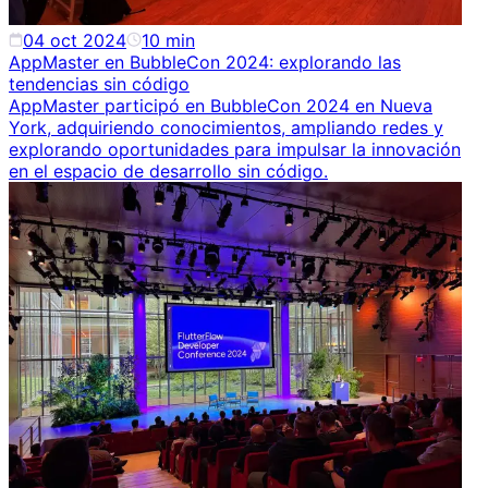
04 oct 2024
10
min
AppMaster en BubbleCon 2024: explorando las
tendencias sin código
AppMaster participó en BubbleCon 2024 en Nueva
York, adquiriendo conocimientos, ampliando redes y
explorando oportunidades para impulsar la innovación
en el espacio de desarrollo sin código.