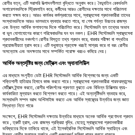
রোগীর যত্ন, এটি সরাসরি উত্পাদনশীলতা বৃদ্ধিতে অনুবাদ করে। বৈদ্যুতিন রেকর্ডগুলি
অপারেশনগুলিকে স্ট্রিমলাইন করে, কর্মীদের আরও রোগীদের দক্ষতার সাথে পরিচালনা
করতে সক্ষম করে। আরও কার্যকর কর্মপ্রবাহের সাথে, স্বাস্থ্যসেবা প্রদানকারীরা তাদের
সংস্থানগুলিকে আরও ভালভাবে ব্যবহার করতে পারে, যা শেষ পর্যন্ত উচ্চতর রাজস্ব
এবং উন্নত আর্থিক ফলাফলের দিকে পরিচালিত করে। সিস্টেমগুলি হল তথ্যের অভাব
বা ভুল যোগাযোগের কারণে পরিষেবাগুলির ঘন ঘন নকল। EHR সিস্টেমগুলি স্বাস্থ্যসেবা
প্রদানকারীদের নখদর্পণে রোগীর বিস্তৃত তথ্য প্রদান করে, বারবার পরীক্ষা বা পদ্ধতির
প্রয়োজনীয়তা হ্রাস করে। এটি শুধুমাত্র প্রত্যক্ষ খরচই সাশ্রয় করে না বরং রোগীর
অসন্তোষ এবং অদক্ষতার সাথে সম্পর্কিত পরোক্ষ খরচও কমিয়ে দেয়।
আর্থিক অন্তর্দৃষ্টির জন্য মেট্রিক্স এবং অ্যানালিটিক্স
এর মাধ্যমে সংগৃহীত ডেটা EHR সিস্টেমগুলি আর্থিক বিশ্লেষণের জন্য একটি
শক্তিশালী হাতিয়ার হিসাবে কাজ করতে পারে। স্বাস্থ্যসেবা প্রদানকারীরা পারফরম্যান্সের
মেট্রিক্স ট্র্যাক করতে, রোগীর পরিদর্শনের প্রবণতা বুঝতে এবং বিভিন্ন চিকিত্সার ব্যয়-
কার্যকারিতা মূল্যায়ন করতে বিশ্লেষণ করতে পারে। এই অন্তর্দৃষ্টিগুলি ব্যবহার করে,
সংস্থাগুলি সম্পদ বরাদ্দ অপ্টিমাইজ করতে এবং আর্থিক স্বাস্থ্যের উন্নতির জন্য জ্ঞাত
সিদ্ধান্ত নিতে পারে৷
সংক্ষেপে, EHR সিস্টেমগুলি দক্ষতার উন্নতির মাধ্যমে অনেক আর্থিক প্রণোদনা প্রদান
করে , ত্রুটি হ্রাস, এবং রাজস্ব প্রক্রিয়া বৃদ্ধি. যেহেতু স্বাস্থ্যসেবা প্রদানকারীরা
ভবিষ্যতের দিকে তাকিয়ে থাকে, এই ইলেকট্রনিক সিস্টেমগুলি আর্থিক স্থায়িত্ব এবং
উন্নত রোগীর ফলাফল অর্জনে একটি গুরুত্বপূর্ণ ভূমিকা পালন করতে থাকবে৷