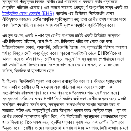
স্বাস্থ্যসেবা প্রযুক্তির বিবর্তন রোগীর ডেটা পরিচালনা ও ব্যবহার করার পদ্ধতিতে
বৈপ্লবিক পরিবর্তন এনেছে। এই অঙ্গনে সবচেয়ে গুরুত্বপূর্ণ অগ্রগতির মধ্যে একটি হল
ইলেক্ট্রনিক হেলথ রেকর্ডস (EHR)
প্রবর্তন৷ এই ডিজিটাল সিস্টেমগুলি কেবল
ঐতিহ্যগত কাগজের চার্টের আধুনিক প্রতিস্থাপন নয়; তারা রোগীর তথ্য দক্ষতার সাথে
এবং নিরাপদে পরিচালনা করার জন্য একটি ব্যাপক পদ্ধতির প্রতিনিধিত্ব করে।
এর মূল অংশে, একটি EHR হল রোগীর কাগজের চার্টের একটি ডিজিটাল সংস্করণ।
এটি চিকিৎসার ইতিহাস, রোগ নির্ণয় এবং চিকিৎসার পরিকল্পনা থেকে শুরু করে
ইমিউনাইজেশন রেকর্ড, অ্যালার্জি, রেডিওলজি ইমেজ এবং ল্যাবরেটরি পরীক্ষার ফলাফল
পর্যন্ত বিস্তৃত ডেটা অন্তর্ভুক্ত করে। পুরানো পদ্ধতিগুলি থেকে EHRগুলিকে যা
আলাদা করে তা হ'ল বিভিন্ন সেটিংস জুড়ে অনুমোদিত স্বাস্থ্যসেবা পেশাদারদের সাথে
এই তথ্যটি তাত্ক্ষণিকভাবে এবং নিরাপদে ভাগ করে নেওয়ার ক্ষমতা, তা ডাক্তারের
অফিস, ক্লিনিক বা হাসপাতাল হোক।
ইএইচআর সিস্টেমগুলি গ্রহণ করা কেবল রূপান্তরিত করে না। কীভাবে স্বাস্থ্যসেবা
প্রদানকারীরা রোগীর ডেটা অ্যাক্সেস এবং পরিচালনা করে তবে যোগাযোগ এবং
সহযোগিতার ফাঁকগুলি পূরণ করে যত্ন প্রদানকে উল্লেখযোগ্যভাবে উন্নত করে।
স্বাস্থ্যসেবা সেটিংসের মধ্যে EHR সিস্টেমগুলির একীকরণ রোগীর যত্নের জন্য একটি
সামগ্রিক পদ্ধতির সমর্থন করে, স্বাস্থ্যসেবা সংস্থাগুলিকে সরঞ্জাম সরবরাহ করে যা
সময়মত, সঠিক এবং অন্তর্দৃষ্টিপূর্ণ ডেটা বিশ্লেষণ প্রদান করে৷ কেন্দ্রিক যত্ন। ব্যাপক
রোগীর রেকর্ডে অ্যাক্সেসের সুবিধা দিয়ে, এই সিস্টেমগুলি স্বাস্থ্যসেবা পেশাদারদের দ্রুত
জ্ঞাত সিদ্ধান্ত নিতে সক্ষম করে, ত্রুটির সম্ভাবনা হ্রাস করে এবং রোগীর নিরাপত্তা
উন্নত করে। রোগীরা তাদের স্বাস্থ্যসেবা যাত্রায় সক্রিয় অংশগ্রহণকারী হওয়ার কারণে