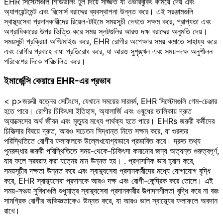
EHR সিস্টেমগুলি শিডিউলিং টুল দিয়ে সজ্জিত যা ওভারবুকিং কমিয়ে দেয় এবং
অ্যাপয়েন্টমেন্ট এবং রিসোর্স বরাদ্দের ব্যবস্থাপনা উন্নত করে। এই সরঞ্জামগুলি
স্বাস্থ্যসেবা প্রদানকারীদের রিয়েল-টাইমে সময়সূচী দেখতে সক্ষম করে, প্রাপ্যতা এবং
অগ্রাধিকারের উপর ভিত্তি করে সময় স্লটগুলির আরও দক্ষ বরাদ্দের অনুমতি দেয়।
সময়সূচী প্রক্রিয়া অপ্টিমাইজ করে, EHR রোগীর অপেক্ষার সময় কমাতে সাহায্য করে
এবং রোগীর প্রবাহে বাধা প্রতিরোধ করে, যা আরও সুশৃঙ্খল এবং সময়-দক্ষ অনুশীলন
পরিবেশের দিকে পরিচালিত করে।
ইমার্জেন্সি কেয়ারে EHR-এর প্রভাব
< p>জরুরী যত্নের সেটিংসে, যেখানে সময়ের সারমর্ম, EHR সিস্টেমগুলি গেম-চেঞ্জার
হতে পারে। রোগীর চিকিৎসা ইতিহাস, অ্যালার্জি এবং ওষুধের তালিকায় দ্রুত
অ্যাক্সেসের অর্থ জীবন এবং মৃত্যুর মধ্যে পার্থক্য হতে পারে। EHRs জরুরী কর্মীদের
চিকিত্সার বিষয়ে দ্রুত, আরও সচেতন সিদ্ধান্ত নিতে সক্ষম করে, যা গুরুতর
পরিস্থিতিতে রোগীর ফলাফলকে উল্লেখযোগ্যভাবে প্রভাবিত করে। দ্রুত তথ্য
পুনরুদ্ধার জরুরী পরিস্থিতিতে সময়-থেকে-চিকিৎসা কমানোর জন্য অত্যন্ত গুরুত্বপূর্ণ,
যার ফলে সরবরাহ করা যত্নের মান উন্নত হয়। . প্রশাসনিক ভার হ্রাস করে,
সময়সূচীর দক্ষতা উন্নত করে এবং স্বাস্থ্যসেবা প্রদানকারীদের মধ্যে যোগাযোগ বৃদ্ধি
করে, EHR স্বাস্থ্যসেবা প্রদানকে আরও দক্ষ এবং রোগী-কেন্দ্রিক করে তোলে। এই
সময়-সঞ্চয় সুবিধাগুলি শুধুমাত্র স্বাস্থ্যসেবা প্রদানকারীর উত্পাদনশীলতা বৃদ্ধি করে না বরং
সামগ্রিক রোগীর অভিজ্ঞতাকেও উন্নত করে, যা আরও ভাল স্বাস্থ্যের ফলাফলে অবদান
রাখে।