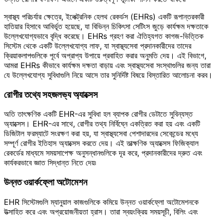
স্বাস্থ্য পরিচর্যার ক্ষেত্রে, ইলেক্ট্রনিক হেলথ রেকর্ডস (EHRs) একটি রূপান্তরকারী
হাতিয়ার হিসাবে আবির্ভূত হয়েছে, যা বিভিন্ন চিকিৎসা সেটিংস জুড়ে কার্যক্ষম দক্ষতাকে
উল্লেখযোগ্যভাবে বৃদ্ধি করেছে। EHRs গ্রহণ করা ঐতিহ্যগত কাগজ-ভিত্তিক
সিস্টেম থেকে একটি উল্লেখযোগ্য লাফ, যা স্বাস্থ্যসেবা প্রদানকারীদের তাদের
ক্রিয়াকলাপগুলিকে পূর্বে অপ্রাপ্য উপায়ে প্রবাহিত করার অনুমতি দেয়। এই বিভাগে,
আমরা EHRs কীভাবে কার্যক্ষম দক্ষতা বাড়ায় এবং স্বাস্থ্যসেবা সংস্থাগুলির জন্য তারা
যে উল্লেখযোগ্য সুবিধাগুলি নিয়ে আসে তার সুনির্দিষ্ট বিষয়ে বিস্তারিত আলোচনা করব।
রোগীর তথ্যে সহজলভ্য অ্যাক্সেস
অতি তাৎক্ষণিক একটি EHR-এর সুবিধা হল ব্যাপক রোগীর ডেটাতে সুবিন্যস্ত
অ্যাক্সেস। EHR-এর সাথে, রোগীর তথ্য নির্বিঘ্নে একত্রিত করা হয় এবং একটি
ডিজিটাল ফরম্যাটে সংরক্ষণ করা হয়, যা স্বাস্থ্যসেবা পেশাদারদের সেকেন্ডের মধ্যে
সম্পূর্ণ রোগীর ইতিহাস অ্যাক্সেস করতে দেয়। এই তাত্ক্ষণিক অ্যাক্সেস ফিজিক্যাল
রেকর্ডের মাধ্যমে সময়সাপেক্ষ অনুসন্ধানগুলিকে দূর করে, প্রদানকারীদের দ্রুত এবং
কার্যকরভাবে জ্ঞাত সিদ্ধান্ত নিতে দেয়৷
উন্নত ওয়ার্কফ্লো অটোমেশন
EHR সিস্টেমগুলি ম্যানুয়াল কাজগুলিকে কমিয়ে উন্নত ওয়ার্কফ্লো অটোমেশনকে
উত্সাহিত করে এবং অপ্রয়োজনীয়তা হ্রাস। তারা স্বয়ংক্রিয় সময়সূচী, বিলিং এবং