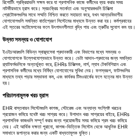
রিপোর্টিং প্রক্রিয়াগুলি সক্ষম করে যা প্রশাসনিক কাজে কর্মীদের ব্যয় করার সময়
নাটকীয়ভাবে হ্রাস করে। স্বয়ংক্রিয় সতর্কতা এবং অনুস্মারকগুলি চিকিত্সা
প্রোটোকলগুলির সাথে সম্মতি নিশ্চিত করতে সহায়তা করে, যখন আন্তঃবিভাগীয়
যোগাযোগগুলি সমন্বিত বার্তাপ্রেরণ সিস্টেমের মাধ্যমে উন্নত করা হয়। কর্মপ্রবাহের
এই স্তরের অটোমেশনের ফলে উৎপাদনশীলতা বৃদ্ধি পায় এবং ত্রুটির সুযোগ কম হয়।
উন্নত সমন্বয় ও যোগাযোগ
ইএইচআরগুলি বিভিন্ন স্বাস্থ্যসেবা প্রদানকারী এবং বিভাগের মধ্যে সমন্বয় ও
যোগাযোগকে উল্লেখযোগ্যভাবে উন্নত করে। ডেটা আদান-প্রদানের জন্য সমন্বিত
প্ল্যাটফর্মগুলিকে অন্তর্ভুক্ত করে, EHRs চিকিত্সক, নার্স, ল্যাব টেকনিশিয়ান এবং
প্রশাসনিক কর্মীদের মধ্যে নির্বিঘ্ন যোগাযোগের সুবিধা দেয়। ফলস্বরূপ, ফাটলগুলির
মাধ্যমে তথ্য পড়ার সম্ভাবনা কম, এবং কার্যকর টিমওয়ার্কের ফলে যত্নের মান উন্নত
হয়।
পরিচালনামূলক খরচ হ্রাস
EHR বাস্তবায়ন সিস্টেমগুলি কাগজ, স্টোরেজ এবং অন্যান্য সংশ্লিষ্ট খরচের
প্রয়োজন কমিয়ে যথেষ্ট খরচ সাশ্রয় করে। উপাদান খরচ সাশ্রয়ের বাইরে, EHRs
প্রশাসনিক কাজগুলি সম্পূর্ণ করার জন্য প্রয়োজনীয় সময় কমিয়ে শ্রম খরচ কমিয়ে
দেয়। এই আর্থিক দক্ষতা পুরানো, কাগজ-ভিত্তিক সিস্টেম থেকে আধুনিক EHR
সমাধানে রূপান্তর করার জন্য একটি বাধ্যতামূলক যুক্তি।