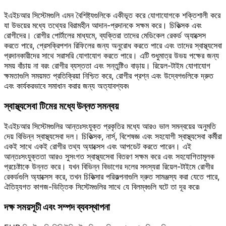
ইএইচআর সিস্টেমগুলি এমন বৈশিষ্ট্যগুলিকে একীভূত করে যোগাযোগকে শক্তিশালী করে
যা উভয়ের মধ্যে তথ্যের বিরামহীন আদান-প্রদানকে সক্ষম করে। চিকিত্সক এবং
রোগীদের। রোগীর পোর্টালের মাধ্যমে, ব্যক্তিরা তাদের মেডিকেল রেকর্ড অ্যাক্সেস
করতে পারে, প্রেসক্রিপশন রিফিলের জন্য অনুরোধ করতে পারে এবং তাদের স্বাস্থ্যসেবা
প্রদানকারীদের সাথে সরাসরি যোগাযোগ করতে পারে। এটি শুধুমাত্র উভয় পক্ষের জন্য
সময় বাঁচায় না বরং রোগীর ব্যস্ততা এবং সন্তুষ্টিও বাড়ায়। রিয়েল-টাইম যোগাযোগ
ক্ষমতাগুলি সময়মত প্রতিক্রিয়া নিশ্চিত করে, রোগীর প্রশ্ন এবং উদ্বেগগুলিকে দ্রুত
এবং কার্যকরভাবে সমাধান করার জন্য অত্যাবশ্যক৷
স্বাস্থ্যসেবা টিমের মধ্যে উন্নত সমন্বয়
ইএইচআর সিস্টেমগুলির আন্তঃসংযুক্ত প্রকৃতির মধ্যে আরও ভাল সমন্বয়ের অনুমতি
দেয় বিভিন্ন স্বাস্থ্যসেবা দল। চিকিত্সক, নার্স, বিশেষজ্ঞ এবং সহযোগী স্বাস্থ্যসেবা কর্মীরা
একই সাথে একই রোগীর তথ্য অ্যাক্সেস এবং আপডেট করতে পারেন। এই
আন্তঃসংযুক্ততা আরও সুসংগত স্বাস্থ্যসেবা বিতরণ সক্ষম করে এবং সহযোগিতামূলক
প্রচেষ্টাকে উন্নত করে। যখন বিভিন্ন বিভাগের দলের সদস্যরা রিয়েল-টাইমে রোগীর
রেকর্ডগুলি অ্যাক্সেস করে, তখন চিকিত্সার পরিকল্পনাগুলি দ্রুত সামঞ্জস্য করা যেতে পারে,
ঐতিহ্যগত কাগজ-ভিত্তিক সিস্টেমগুলির সাথে যে বিলম্বগুলি ঘটে তা দূর করে৷
দক্ষ সময়সূচী এবং সম্পদ ব্যবস্থাপনা