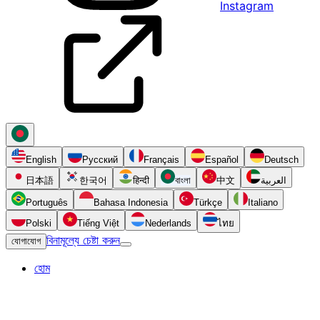
Instagram
English
Русский
Français
Español
Deutsch
日本語
한국어
हिन्दी
বাংলা
中文
العربية
Português
Bahasa Indonesia
Türkçe
Italiano
Polski
Tiếng Việt
Nederlands
ไทย
বিনামূল্যে চেষ্টা করুন
যোগাযোগ
হোম