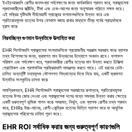
ইএইচআরগুলি রোগীর জনসংখ্যা পর্যবেক্ষণের জন্য কার্যকারিতা প্রদান করে, স্বাস্থ্যসেবা
প্রদানকারীদের স্ক্রীনিং, টিকা এবং চেক-আপের জন্য অনুস্মারক পাঠাতে সক্ষম করে।
এই সক্রিয় দৃষ্টিভঙ্গি দীর্ঘমেয়াদী স্বাস্থ্যের ফলাফলগুলিকে উন্নত করে এবং
প্রতিরোধমূলক যত্নের উপর ফোকাস বজায় রাখার মাধ্যমে তীব্র পর্বের প্রাদুর্ভাবকে
হ্রাস করে৷
নিরবচ্ছিন্ন গুণমান উন্নতিকে উত্সাহিত করা
EHR সিস্টেমগুলি স্বাস্থ্যসেবা সংস্থাগুলিকে প্রয়োজনীয় সরঞ্জাম সরবরাহ করে৷ ব্যাপক
তথ্য বিশ্লেষণের জন্য, ক্রমাগত মান উন্নয়নের উদ্যোগে অবদান রাখে। ফলাফল
পরিমাপ এবং পর্যবেক্ষণ করে, প্রদানকারীরা রোগীর যত্নের মান উন্নত করতে চিকিত্সা
প্রোটোকল এবং প্রশাসনিক প্রক্রিয়াগুলি সামঞ্জস্য করতে পারে। এই ধরনের ডেটা-
চালিত অন্তর্দৃষ্টি তথ্যমূলক কৌশলগত সিদ্ধান্তের দিকে নিয়ে যায়, একটি ক্রমাগত
উন্নতির সংস্কৃতির চালনা করে৷
সামগ্রিকভাবে, EHR সিস্টেমগুলি স্বাস্থ্যসেবা সরবরাহের রূপান্তর, প্রতিরোধমূলক
যত্নের উপর জোর দেওয়া এবং স্বাস্থ্যসেবা দলের মধ্যে সমন্বয় উন্নত করার ক্ষেত্রে
একটি গুরুত্বপূর্ণ ভূমিকা পালন করে৷ সময়মত, নির্ভুল, এবং ব্যাপক রোগীর তথ্য প্রদান
করে, EHRs উচ্চ-মানের, রোগী-কেন্দ্রিক যত্নের ভিত্তি স্থাপন করে যা আধুনিক
স্বাস্থ্যসেবা পরিবেশের চাহিদা পূরণ করে।
EHR ROI সর্বাধিক করার জন্য গুরুত্বপূর্ণ কারণগুলি