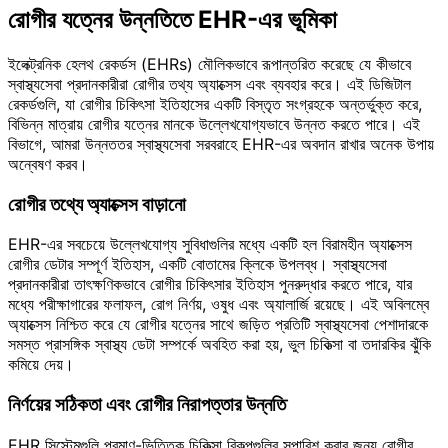
রোগীর যত্নের উন্নতিতে EHR-এর ভূমিকা
ইলেক্ট্রনিক হেলথ রেকর্ডস (EHRs) মৌলিকভাবে রূপান্তরিত করেছে যে কীভাবে
স্বাস্থ্যসেবা প্রদানকারীরা রোগীর তথ্য অ্যাক্সেস এবং ব্যবহার করে। এই ডিজিটাল
রেকর্ডগুলি, যা রোগীর চিকিৎসা ইতিহাসের একটি বিস্তৃত সংগ্রহকে অন্তর্ভুক্ত করে,
বিভিন্ন মাত্রায় রোগীর যত্নের মানকে উল্লেখযোগ্যভাবে উন্নত করতে পারে। এই
বিভাগে, আমরা উন্নততর স্বাস্থ্যসেবা সরবরাহে EHR-এর অবদান রাখার অনেক উপায়
অন্বেষণ করব।
রোগীর তথ্যে অ্যাক্সেস বাড়ানো
EHR-এর সবচেয়ে উল্লেখযোগ্য সুবিধাগুলির মধ্যে একটি হল বিরামহীন অ্যাক্সেস
রোগীর ডেটার সম্পূর্ণ ইতিহাস, একটি বোতামের ক্লিকে উপলব্ধ। স্বাস্থ্যসেবা
প্রদানকারীরা তাৎক্ষণিকভাবে রোগীর চিকিৎসার ইতিহাস পুনরুদ্ধার করতে পারে, যার
মধ্যে পরীক্ষাগারের ফলাফল, রোগ নির্ণয়, ওষুধ এবং অ্যালার্জি রয়েছে। এই অবিলম্বে
অ্যাক্সেস নিশ্চিত করে যে রোগীর যত্নের সাথে জড়িত প্রতিটি স্বাস্থ্যসেবা পেশাদারকে
সমস্ত প্রাসঙ্গিক স্বাস্থ্য ডেটা সম্পর্কে অবহিত করা হয়, ভুল চিকিত্সা বা তদারকির ঝুঁকি
কমিয়ে দেয়।
নির্ণয়ের সঠিকতা এবং রোগীর নিরাপত্তার উন্নতি
EHR সিস্টেমগুলি প্রমাণ-ভিত্তিক চিকিত্সা বিকল্পগুলির সুপারিশ করার জন্য রোগীর