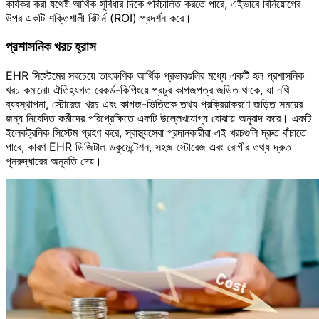
কার্যকর করা যথেষ্ট আর্থিক সুবিধার দিকে পরিচালিত করতে পারে, এইভাবে বিনিয়োগের
উপর একটি শক্তিশালী রিটার্ন (ROI) প্রদর্শন করে।
প্রশাসনিক খরচ হ্রাস
EHR সিস্টেমের সবচেয়ে তাৎক্ষণিক আর্থিক প্রভাবগুলির মধ্যে একটি হল প্রশাসনিক
খরচ কমানো৷ ঐতিহ্যগত রেকর্ড-কিপিংয়ে প্রচুর কাগজপত্র জড়িত থাকে, যা নথি
ব্যবস্থাপনা, স্টোরেজ খরচ এবং কাগজ-ভিত্তিক তথ্য প্রক্রিয়াকরণে জড়িত সময়ের
জন্য নিবেদিত কর্মীদের পরিপ্রেক্ষিতে একটি উল্লেখযোগ্য বোঝায় অনুবাদ করে। একটি
ইলেকট্রনিক সিস্টেম গ্রহণ করে, স্বাস্থ্যসেবা প্রদানকারীরা এই খরচগুলি দ্রুত বাঁচাতে
পারে, কারণ EHR ডিজিটাল ডকুমেন্টেশন, সহজ স্টোরেজ এবং রোগীর তথ্য দ্রুত
পুনরুদ্ধারের অনুমতি দেয়।