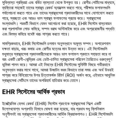
সুবিন্যস্ত প্রক্রিয়া এবং বর্ধিত ব্যস্ততা থেকে উপকৃত হয়। রোগীর পোর্টালের মাধ্যমে,
ব্যক্তিরা সহজেই তাদের স্বাস্থ্য রেকর্ড অ্যাক্সেস করতে পারে, পরীক্ষার ফলাফলগুলি
পর্যালোচনা করতে পারে এবং তাদের স্বাস্থ্যসেবা প্রদানকারীদের সাথে যোগাযোগ করতে
পারে, স্বচ্ছতা এবং আরও ভাল স্বাস্থ্য ফলাফলের প্রচার করে। স্বাস্থ্যসেবা
সংস্থাগুলি। পরবর্তী বিভাগে যেমন আলোচনা করা হয়েছে, EHR সিস্টেম বাস্তবায়ন
করা প্রশাসনিক লোড কমিয়ে, সম্পদ বরাদ্দ অপ্টিমাইজ করে এবং অপ্রয়োজনীয় পদ্ধতি
এবং বিলম্ব কমিয়ে যথেষ্ট খরচ সাশ্রয় করতে পারে।
সামগ্রিকভাবে, EHR সিস্টেমগুলি চলমান অনুসন্ধানে অমূল্য সম্পদ। অপারেশনাল
দক্ষতা বাড়ায়, খরচ কমায় এবং রোগীর যত্নের মান উন্নত করে। এই সিস্টেমগুলি
শুধুমাত্র স্বাস্থ্যসেবা প্রদানকারীদেরকে আরও ভাল ফলাফল প্রদানে সহায়তা করে না
বরং একটি রোগী-কেন্দ্রিক এবং ডেটা-চালিত স্বাস্থ্যসেবা পরিবেশ তৈরিতেও গুরুত্বপূর্ণ
ভূমিকা পালন করে। আমরা এই নিবন্ধে EHR সিস্টেমের সুনির্দিষ্ট বিষয়ে গভীরভাবে
অনুসন্ধান করার সাথে সাথে, আমরা উদ্ঘাটন করব কিভাবে তারা সময় এবং অর্থ উভয়ই
সাশ্রয় করে বিনিয়োগের উপর চিত্তাকর্ষক রিটার্ন (ROI) অর্জন করে, এইভাবে আধুনিক
স্বাস্থ্যসেবা সেটিংসে তাদের অপরিহার্য হাতিয়ার করে তোলে।
EHR সিস্টেমের আর্থিক প্রভাব
ইলেক্ট্রনিক হেলথ রেকর্ড (EHR) সিস্টেম গ্রহণকে স্বাস্থ্যসেবা শিল্পে একটি
উল্লেখযোগ্য অগ্রগতি হিসাবে ঘোষণা করা হয়েছে, যার প্রভাব শুধু ক্লিনিকাল
অনুশীলনই নয় স্বাস্থ্যসেবা প্রদানকারীদের আর্থিক ক্রিয়াকলাপও। EHR সিস্টেমগুলি