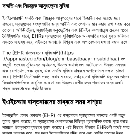
সম্মতি এবং নিয়ন্ত্রক আনুগত্যের সুবিধা
ইএইচআরগুলি সম্মতি এবং নিয়ন্ত্রক আনুগত্যের সাথে ডিজাইন করা হয়েছে মনে
রাখবেন, স্বাস্থ্যসেবা সংস্থাগুলির জন্য আইনি এবং পেশাদার মান বজায় রাখা সহজ করে
তোলে। অডিট ট্রেল, স্বয়ংক্রিয় ডকুমেন্টেশন এবং বিল্ট-ইন কমপ্লায়েন্স চেকের মতো
বৈশিষ্ট্যগুলির সাথে, EHRs স্বাস্থ্যসেবা সুবিধাগুলিকে অ-সম্মতির সাথে যুক্ত জরিমানা
এড়াতে সাহায্য করে, এইভাবে জনগণের বিশ্বাস এবং অপারেশনাল দক্ষতা বজায় রাখে।
The [EHR বাস্তবায়নের সুবিধাগুলি](https
://appmaster.io/bn/blog/ehr-baastbaay-n-subidhaa) হল
বহুমুখী, তথ্যের সুবিন্যস্ত অ্যাক্সেস, উন্নত ওয়ার্কফ্লো অটোমেশন, উন্নত সমন্বয়
এবং যোগাযোগ, খরচ হ্রাস, এবং সম্মতি সুবিধার মাধ্যমে অপারেশনাল দক্ষতা চালনা
করে। EHR সিস্টেমগুলি গ্রহণ করার মাধ্যমে, স্বাস্থ্যসেবা সুবিধাগুলি শুধুমাত্র তাদের
ক্রিয়াকলাপগুলিকে আধুনিক করে না বরং উন্নত রোগীর যত্ন প্রদানের জন্য একটি
শক্ত অবকাঠামোও প্রতিষ্ঠা করে৷
ইএইচআর বাস্তবায়নের মাধ্যমে সময় সাশ্রয়
ইলেক্ট্রনিক হেলথ রেকর্ডস (EHR) এর বাস্তবায়ন স্বাস্থ্যসেবা দক্ষতার একটি নতুন
যুগের সূচনা করেছে, যা স্বাস্থ্যসেবা পেশাদারদের বিভিন্ন প্রশাসনিক কাজে ব্যয় করার
সময়কে উল্লেখযোগ্যভাবে হ্রাস করেছে। এই বিভাগে কীভাবে EHRগুলি যথেষ্ট সময়
সাশ্রয় আনলক করে, যার ফলে উত্পাদনশীলতা বৃদ্ধি করে এবং রোগীর যত্নের উপর