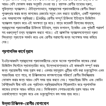
আরও বেশি ফোকাস করার অনুমতি দেওয়া হয়। ব্যাপক রোগীর তথ্যের দ্রুত,
সুবিন্যস্ত অ্যাক্সেস। ঐতিহ্যগতভাবে, স্বাস্থ্যসেবা প্রদানকারীদের রোগীর বিবরণ
পুনরুদ্ধার করার জন্য কাগজের রেকর্ডের স্তূপ ভেদ করতে হয়েছিল, একটি শ্রমসাধ্য
এবং সময়সাপেক্ষ প্রক্রিয়া। EHRs রোগীর সম্পূর্ণ চিকিৎসা ইতিহাসে ডিজিটাল
অ্যাক্সেস প্রদান করে এই অদক্ষতা দূর করে। মাত্র কয়েকটি ক্লিকের মাধ্যমে,
স্বাস্থ্যসেবা প্রদানকারীরা চিকিৎসা ইতিহাস, ল্যাব ফলাফল, ইমেজিং এবং পূর্ববর্তী পরামর্শ
সহ গুরুত্বপূর্ণ তথ্য অ্যাক্সেস করতে পারে। এই তাত্ক্ষণিক অ্যাক্সেসযোগ্যতা দ্রুত
সিদ্ধান্ত গ্রহণকে সমর্থন করে এবং রোগীর পরামর্শের জন্য অপেক্ষার সময় কমিয়ে
দেয়।
প্রশাসনিক কার্যে হ্রাস
ইএইচআরগুলি স্বাস্থ্যসেবা প্রদানকারীদের থেকে অনেক প্রশাসনিক কাজের বোঝা
ডিজিটাল সিস্টেমে স্থানান্তরিত করে, উল্লেখযোগ্যভাবে এই কাজগুলি সম্পূর্ণ করার
জন্য প্রয়োজনীয় সময় হ্রাস করা। একবার ম্যানুয়াল এন্ট্রির দাবি করা ডকুমেন্টেশন এখন
স্বয়ংক্রিয় হতে পারে, যা চিকিত্সকদের কাগজপত্রের পরিবর্তে রোগীর মিথস্ক্রিয়ায়
ফোকাস করার জন্য আরও বেশি সময় ব্যয় করতে দেয়। স্বয়ংক্রিয় বিলিং এবং কোডিং
বৈশিষ্ট্যগুলি বীমা দাবি এবং প্রতিদান প্রক্রিয়াগুলিকে স্ট্রিমলাইন করে প্রশাসনিক
কাজের চাপকে আরও কমিয়ে দেয়। ফিজিক্যাল পেপারওয়ার্কের হ্রাস আরও দক্ষ
ওয়ার্কফ্লোতে অনুবাদ করে এবং ডকুমেন্টেশনে কম সময় ব্যয় করে।
উন্নত চিকিত্সক-রোগীর যোগাযোগ