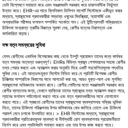
ডেটা বিশ্লেষণে সহায়তা করে এমন সরঞ্জামগুলি সরবরাহ করে ডায়াগনস্টিক নির্ভুলতা
উন্নত করে। EHR-এর সাথে ক্লিনিকাল ডিসিশন সাপোর্ট সিস্টেমকে একীভূত করার
মাধ্যমে, স্বাস্থ্যসেবা প্রদানকারীরা সম্ভাব্য ওষুধের মিথস্ক্রিয়া, অ্যালার্জি এবং
অস্বাভাবিক পরীক্ষার ফলাফল সম্পর্কিত সতর্কতা পান। এই ইন্টিগ্রেশনটি সক্রিয়ভাবে
চিকিৎসা সংক্রান্ত ত্রুটির বিরুদ্ধে সুরক্ষা দেয়, রোগীর যত্নের নিরাপত্তা এবং
কার্যকারিতা বাড়ায়।
দক্ষ যত্ন সমন্বয়ের সুবিধা
যেসব রোগীদের একাধিক বিশেষজ্ঞের কাছ থেকে ইনপুট প্রয়োজন তাদের জন্য কার্যকর
যত্ন সমন্বয় অত্যন্ত গুরুত্বপূর্ণ। EHRs বিভিন্ন স্বাস্থ্য পেশাদারদের সহজে রোগীর
তথ্য শেয়ার করতে এবং অ্যাক্সেস করার অনুমতি দিয়ে একটি সহযোগিতামূলক পদ্ধতির
সুবিধা দেয়। এই আন্তঃসংযুক্ত সিস্টেম নিশ্চিত করে যে প্রতিটি বিশেষজ্ঞ রোগীর
চিকিত্সার সাম্প্রতিক বিকাশের সাথে আপডেট করা হয়, আরও যুক্ত-আপ এবং সুগমিত
স্বাস্থ্যসেবা অভিজ্ঞতায় অবদান রাখে। রোগীর পোর্টালের মতো সরঞ্জামগুলি সরবরাহ করে
রোগীর ব্যস্ততার জন্য, যেখানে ব্যক্তিরা তাদের স্বাস্থ্যের তথ্য অ্যাক্সেস করতে পারে,
ল্যাবের ফলাফল পর্যালোচনা করতে পারে এবং যত্ন প্রদানকারীদের সাথে যোগাযোগ
করতে পারে। এই স্বচ্ছতা রোগীদের তাদের স্বাস্থ্যসেবা ব্যবস্থাপনায় সক্রিয় ভূমিকা
নিতে, তাদের চিকিৎসা পরিকল্পনার উপর মালিকানার বোধ জাগিয়ে তোলে এবং চিকিৎসা
পরামর্শ মেনে চলাকে উৎসাহিত করে। > EHR সিস্টেমের মাধ্যমে, স্বাস্থ্যসেবা
প্রদানকারীরা প্রতিরোধমূলক ব্যবস্থা বা দীর্ঘস্থায়ী রোগ ব্যবস্থাপনার প্রয়োজনীয়তা
নির্দেশ করে এমন প্যাটার্নগুলি সনাক্ত করতে এবং তার উপর কাজ করতে পারে।